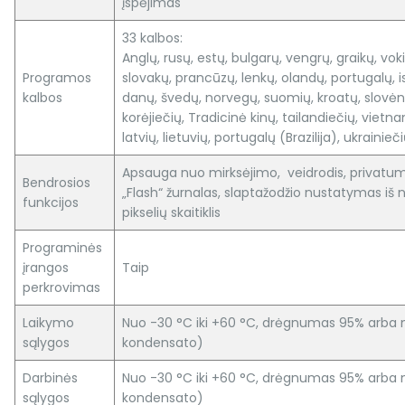
įspėjimas
33 kalbos:
Anglų, rusų, estų, bulgarų, vengrų, graikų, voki
Programos
slovakų, prancūzų, lenkų, olandų, portugalų,
kalbos
danų, švedų, norvegų, suomių, kroatų, slovėnų
korėjiečių, Tradicinė kinų, tailandiečių, vietn
latvių, lietuvių, portugalų (Brazilija), ukrainieč
Apsauga nuo mirksėjimo, veidrodis, privat
Bendrosios
„Flash“ žurnalas, slaptažodžio nustatymas iš n
funkcijos
pikselių skaitiklis
Programinės
įrangos
Taip
perkrovimas
Laikymo
Nuo -30 °C iki +60 °C, drėgnumas 95% arba
sąlygos
kondensato)
Darbinės
Nuo -30 °C iki +60 °C, drėgnumas 95% arba
sąlygos
kondensato)