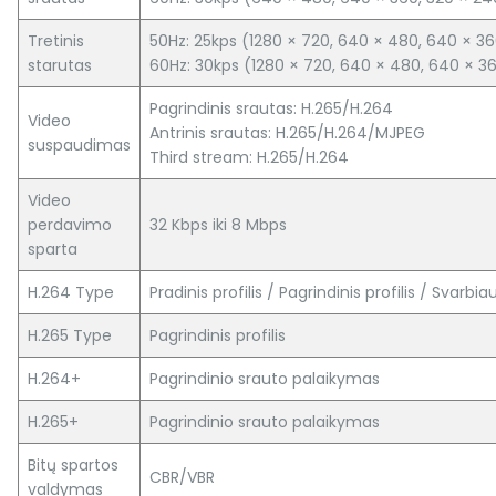
Tretinis
50Hz: 25kps (1280 × 720, 640 × 480, 640 × 36
starutas
60Hz: 30kps (1280 × 720, 640 × 480, 640 × 3
Pagrindinis srautas: H.265/H.264
Video
Antrinis srautas: H.265/H.264/MJPEG
suspaudimas
Third stream: H.265/H.264
Video
perdavimo
32 Kbps iki 8 Mbps
sparta
H.264 Type
Pradinis profilis / Pagrindinis profilis / Svarbiau
H.265 Type
Pagrindinis profilis
H.264+
Pagrindinio srauto palaikymas
H.265+
Pagrindinio srauto palaikymas
Bitų spartos
CBR/VBR
valdymas