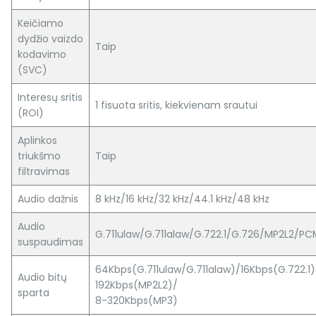
Keičiamo
dydžio vaizdo
Taip
kodavimo
(SVC)
Interesų sritis
1 fisuota sritis, kiekvienam srautui
(ROI)
Aplinkos
triukšmo
Taip
filtravimas
Audio dažnis
8 kHz/16 kHz/32 kHz/44.1 kHz/48 kHz
Audio
G.711ulaw/G.711alaw/G.722.1/G.726/MP2L2/P
suspaudimas
64Kbps(G.711ulaw/G.711alaw)/16Kbps(G.722.1
Audio bitų
192Kbps(MP2L2)/
sparta
8-320Kbps(MP3)