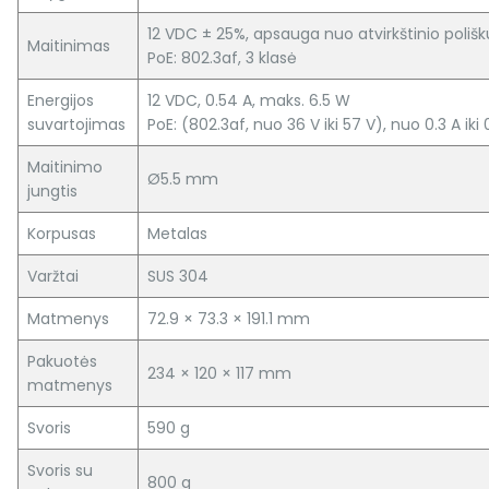
12 VDC ± 25%, apsauga nuo atvirkštinio poli
Maitinimas
PoE: 802.3af, 3 klasė
Energijos
12 VDC, 0.54 A, maks. 6.5 W
suvartojimas
PoE: (802.3af, nuo 36 V iki 57 V), nuo 0.3 A iki
Maitinimo
Ø5.5 mm
jungtis
Korpusas
Metalas
Varžtai
SUS 304
Matmenys
72.9 × 73.3 × 191.1 mm
Pakuotės
234 × 120 × 117 mm
matmenys
Svoris
590 g
Svoris su
800 g