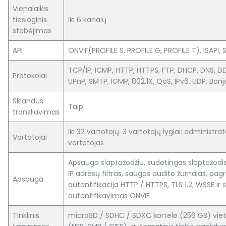
Vienalaikis
tiesioginis
Iki 6 kanalų
stebėjimas
API
ONVIF(PROFILE S, PROFILE G, PROFILE T), ISAPI, 
TCP/IP, ICMP, HTTP, HTTPS, FTP, DHCP, DNS, DD
Protokolai
UPnP, SMTP, IGMP, 802.1X, QoS, IPv6, UDP, Bonj
Sklandus
Taip
transliavimas
Iki 32 vartotojų. 3 vartotojų lygiai: administrat
Vartotojai
vartotojas
Apsauga slaptažodžiu, sudėtingas slaptažodis
IP adresų filtras, saugos audito žurnalas, pagr
Apsauga
autentifikacija HTTP / HTTPS, TLS 1.2, WSSE ir
autentifikavimas ONVIF
Tinklinis
microSD / SDHC / SDXC kortelė (256 GB) vieti