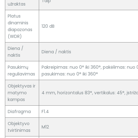
Taip
užraktas
Platus
dinaminis
120 dB
diapazonas
(WDR)
Diena /
Diena / naktis
naktis
Pasukimų
Pakreipimas: nuo 0° iki 360°, pakėlimas: nuo 0
reguliavimas
pasukimas: nuo 0° iki 360°
Objektyvas ir
matymo
4 mm, horizontalus 83°, vertikalus: 45°, įstriž
kampas
Diafragma
F1.4
Objektyvo
M12
tvirtinimas