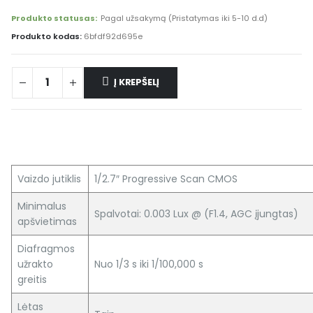
Produkto statusas:
Pagal užsakymą (Pristatymas iki 5-10 d.d)
Produkto kodas:
6bfdf92d695e
Į KREPŠELĮ
Vaizdo jutiklis
1/2.7″ Progressive Scan CMOS
Minimalus
Spalvotai: 0.003 Lux @ (F1.4, AGC įjungtas)
apšvietimas
Diafragmos
užrakto
Nuo 1/3 s iki 1/100,000 s
greitis
Lėtas