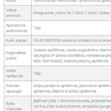
Audio
1 įmontuotas mikrofonas; 1 įmontuotas garsia
Vidinė
Integruotas „micro SD / SDHC / SDXC“ lizdas, 
atmintis
Aparatūros
Taip
perkrovimas
Ryšio sąsaja
1 RJ45 10M/100M savaime pritaikomas eterne
Judesio aptikimas, vaizdo sugadinimo aliarmas
Pagrindiniai
atjungtas, IP adreso konfliktas, neteisėtas pri
įvykiai
HDD, HDD klaida), scenos pokyčių aptikimas
Veido
Taip
aptikimas
Premier
Linijos perėjimo aptikimas, įsibrovimo aptikimas
apsauga
aptikimas, išėjimo iš srities aptikimas
Įkėlimas į NAS / atminties kortelę, pranešima
Ryšio
centrą, įrašo suaktyvinimas, lemputės įjungim
metodas