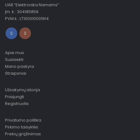
UAB “Elektronika Namams”
Įm. k.: 304185859
PVM k.: LT100010001914
Apie mus
Susisiekti
Mano paskyra
Straipsniai
Užsakymų istorija
Prisijungti
Registruotis
Privatumo politika
Pirkimo taisyklės
Prekių grąžinimas