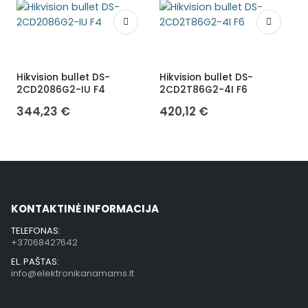
Hikvision bullet DS-
Hikvision bullet DS-
H
2CD2086G2-IU F4
2CD2T86G2-4I F6
344,23
€
420,12
€
KONTAKTINĖ INFORMACIJA
TELEFONAS:
+37068427642
EL. PAŠTAS:
info@elektronikanamams.lt