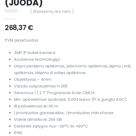
(JUODA)
( Atsiliepimų dar nėra. )
0
out of 5
268,37
€
PVM įskaičiuotas
4MP IP bullet kamera
AcuSense technologija
Linijos perėjimo aptikimas, įsibrovimo aptikimas, įėjimo į sritį
aptikimas, išėjimo iš srities aptikimas
Objektyvas – 4mm
Vaizdo suspaudimas H.265
Sensorius 1 / 2.7“ Progressive Scan CMOS
Min. apšvietimas spalvotai: 0,003 liukso (F1.4, įjungta AGC)
IR pašvietimas iki 40 m
1 įmontuotas garsiakalbis, 1 įmontuotas mikrofonas
Vidinė atmintis iki 256 GB
Darbinės sąlygos nuo -30°C iki +60°C
IP66