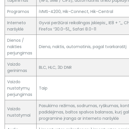
talpinimas
(NFS, SMB / CIFS), automatinis tinklo papild
Programos
iVMS-4200, Hik-Connect, Hik-Central
Interneto
Gyvai peržiūrai reikalingas įskiepis:„ IE8 + “,„
naršyklė
Firefox “30.0–51,„ Safari 8.0–11
Dienos /
nakties
Diena, naktis, automatinis, pagal tvarkaraštį
perjungimas
Vaizdo
BLC, HLC, 3D DNR
gerinimas
Vaizdo
nustatymų
Taip
perjungimas
Pasukimo režimas, sodrumas, ryškumas, kont
Vaizdo
padidėjimas, baltos spalvos balansas, kurį gali
nustatymai
programinė įranga ar interneto naršyklė