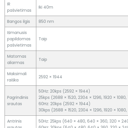
IR
Iki 40m
pašvietimas
Bangos ilgis
850 nm
Išmanusis
papildomas
Taip
pašvietimas
Matomas
Taip
aliarmas
Maksimali
2592 × 1944
raiška
50Hz: 20kps (2592 × 1944)
Pagrindinis
25kps (2688 × 1520, 2304 × 1296, 1920 × 1080,
srautas
60Hz: 20kps (2592 × 1944)
30kps (2688 × 1520, 2304 × 1296, 1920 × 1080,
Antrinis
50Hz: 25kps (640 × 480, 640 × 360, 320 × 24
srautas
60Hz: 30kps (640 × 480, 640 × 360, 320 × 24