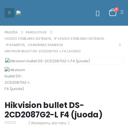
0
PRADŽIA
PARDUOTUVĖ
VAIZDO STEBĖJIMO SISTEMOS
,
IP VAIZDO STEBĖJIMO SISTEMOS
,
IP KAMEROS
,
CILINDRINĖS KAMEROS
HIKVISION BULLET DS-2CD2087G2-L F4 (JUODA)
Hikvision bullet DS-
2CD2087G2-L F4 (juoda)
( Atsiliepimų dar nėra. )
0
out of 5