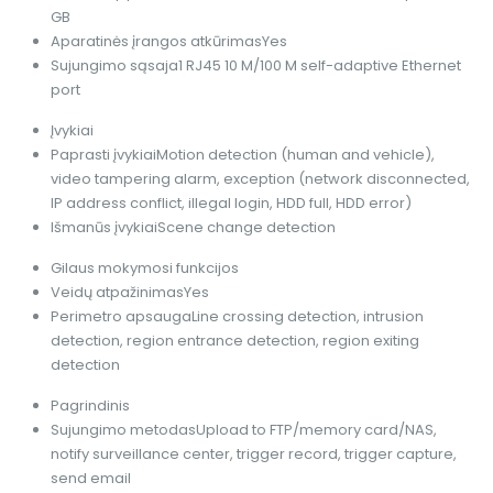
GB
Aparatinės įrangos atkūrimas
Yes
Sujungimo sąsaja
1 RJ45 10 M/100 M self-adaptive Ethernet
port
Įvykiai
Paprasti įvykiai
Motion detection (human and vehicle),
video tampering alarm, exception (network disconnected,
IP address conflict, illegal login, HDD full, HDD error)
Išmanūs įvykiai
Scene change detection
Gilaus mokymosi funkcijos
Veidų atpažinimas
Yes
Perimetro apsauga
Line crossing detection, intrusion
detection, region entrance detection, region exiting
detection
Pagrindinis
Sujungimo metodas
Upload to FTP/memory card/NAS,
notify surveillance center, trigger record, trigger capture,
send email