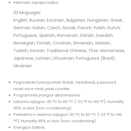
Interneto sąsajos kalba
33 languages
English, Russian, Estonian, Bulgarian, Hungarian, Greek,
German, Italian, Czech, Slovak, French, Polish, Dutch,
Portuguese, Spanish, Romanian, Danish, Swedish,
Norwegian, Finnish, Croatian, Slovenian, Serbian,
Turkish, Korean, Traditional Chinese, Thai, Vietnamese,
Japanese, Latvian, Lithuanian, Portuguese (Brazil),
Ukrainian
Pagrindinės funkcijos
Anti-flicker, heartbeat, password
reset via e-mail, pixel counter
Programinės įrangos atkūrimas
Yes
Laikymo sąlygos
-30 °C to 60 °C (-22 °F to 140 °F). Humidity
95% or less (non-condensing)
Paleidimo ir veikimo sąlygos
-30 °C to 60 °C (-22 °F to 140
°F). Humidity 95% or less (non-condensing)
Energijos šaltinis