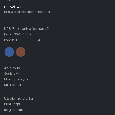
+37068427642
EL. PAŠTAS:
info@elektronikanamams.lt
UAB “Elektronika Namams”
Įm. k.: 304185859
PVM k.: LT100010001914
Apie mus
Susisiekti
Mano paskyra
Straipsniai
Užsakymų istorija
Prisijungti
Registruotis