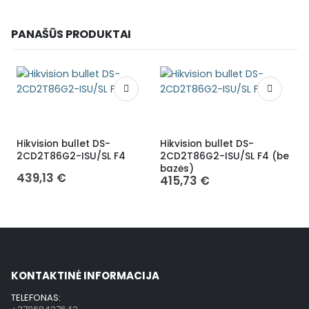
PANAŠŪS PRODUKTAI
Hikvision bullet DS-
Hikvision bullet DS-
H
2CD2T86G2-ISU/SL F4
2CD2T86G2-ISU/SL F4 (be
bazės)
439,13
€
415,73
€
KONTAKTINĖ INFORMACIJA
TELEFONAS: