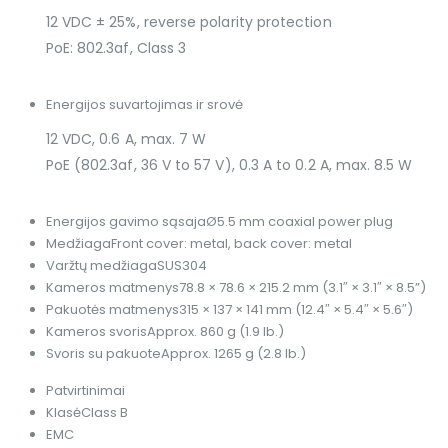
12 VDC ± 25%, reverse polarity protection
PoE: 802.3af, Class 3
Energijos suvartojimas ir srovė
12 VDC, 0.6 A, max. 7 W
PoE (802.3af, 36 V to 57 V), 0.3 A to 0.2 A, max. 8.5 W
Energijos gavimo sąsaja
Ø5.5 mm coaxial power plug
Medžiaga
Front cover: metal, back cover: metal
Varžtų medžiaga
SUS304
Kameros matmenys
78.8 × 78.6 × 215.2 mm (3.1″ × 3.1″ × 8.5”)
Pakuotės matmenys
315 × 137 × 141 mm (12.4″ × 5.4″ × 5.6″)
Kameros svoris
Approx. 860 g (1.9 lb.)
Svoris su pakuote
Approx. 1265 g (2.8 lb.)
Patvirtinimai
Klasė
Class B
EMC