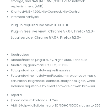
storage, and NAS (NFS, SMB/CIFS), auto network
replenishment (ANR)
Klientas
iVMS-4200, Hik-Connect, Hik-Central
Interneto naršyklė
Plug-in required live view: IE 10, IE 11
Plug-in free live view : Chrome 57.0+, Firefox 52.0+
Local service: Chrome 57.0+, Firefox 52.0+
Nuotraukos
Dienos/nakties jungiklis
Day, Night, Auto, Schedule
Nuotraukų gerinimas
BLC, HLC, 3D DNR
Fotografavimo nustatymų keitimas
Yes
Fotografavimo nustatymai
Rotate, mirror, privacy mask,
saturation, brightness, contrast, sharpness, gain, white
balance adjustable by client software or web browser
Sąsaja
Įmontuotas mikrofonas
-U: Yes
Vidinė talpykla
Built-in micro SD/SDHC/SDXC slot, up to 256