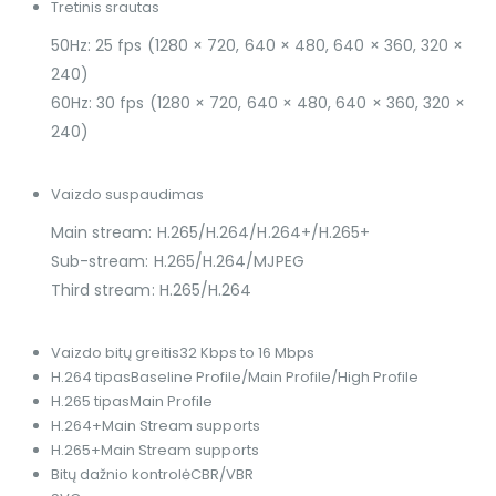
Tretinis srautas
50Hz: 25 fps (1280 × 720, 640 × 480, 640 × 360, 320 ×
240)
60Hz: 30 fps (1280 × 720, 640 × 480, 640 × 360, 320 ×
240)
Vaizdo suspaudimas
Main stream: H.265/H.264/H.264+/H.265+
Sub-stream: H.265/H.264/MJPEG
Third stream: H.265/H.264
Vaizdo bitų greitis
32 Kbps to 16 Mbps
H.264 tipas
Baseline Profile/Main Profile/High Profile
H.265 tipas
Main Profile
H.264+
Main Stream supports
H.265+
Main Stream supports
Bitų dažnio kontrolė
CBR/VBR