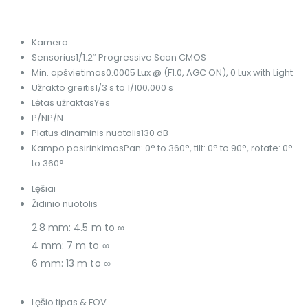
Kamera
Sensorius
1/1.2″ Progressive Scan CMOS
Min. apšvietimas
0.0005 Lux @ (F1.0, AGC ON), 0 Lux with Light
Užrakto greitis
1/3 s to 1/100,000 s
Lėtas užraktas
Yes
P/N
P/N
Platus dinaminis nuotolis
130 dB
Kampo pasirinkimas
Pan: 0° to 360°, tilt: 0° to 90°, rotate: 0°
to 360°
Lęšiai
Židinio nuotolis
2.8 mm: 4.5 m to ∞
4 mm: 7 m to ∞
6 mm: 13 m to ∞
Lęšio tipas & FOV