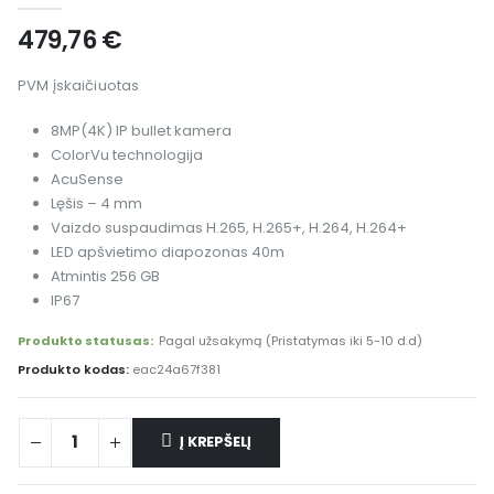
479,76
€
PVM įskaičiuotas
8MP(4K) IP bullet kamera
ColorVu technologija
AcuSense
Lęšis – 4 mm
Vaizdo suspaudimas H.265, H.265+, H.264, H.264+
LED apšvietimo diapozonas 40m
Atmintis 256 GB
IP67
Produkto statusas:
Pagal užsakymą (Pristatymas iki 5-10 d.d)
Produkto kodas:
eac24a67f381
Į KREPŠELĮ