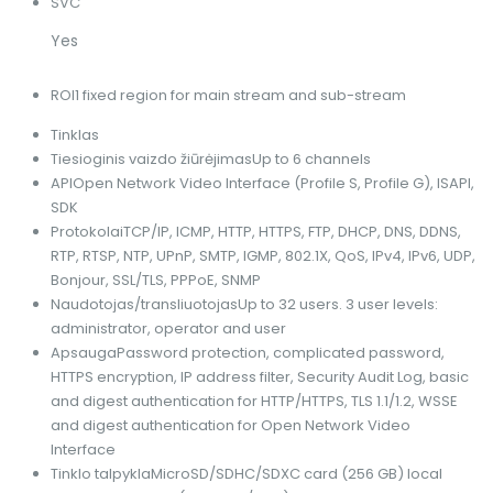
SVC
Yes
ROI
1 fixed region for main stream and sub-stream
Tinklas
Tiesioginis vaizdo žiūrėjimas
Up to 6 channels
API
Open Network Video Interface (Profile S, Profile G), ISAPI,
SDK
Protokolai
TCP/IP, ICMP, HTTP, HTTPS, FTP, DHCP, DNS, DDNS,
RTP, RTSP, NTP, UPnP, SMTP, IGMP, 802.1X, QoS, IPv4, IPv6, UDP,
Bonjour, SSL/TLS, PPPoE, SNMP
Naudotojas/transliuotojas
Up to 32 users. 3 user levels:
administrator, operator and user
Apsauga
Password protection, complicated password,
HTTPS encryption, IP address filter, Security Audit Log, basic
and digest authentication for HTTP/HTTPS, TLS 1.1/1.2, WSSE
and digest authentication for Open Network Video
Interface
Tinklo talpykla
MicroSD/SDHC/SDXC card (256 GB) local