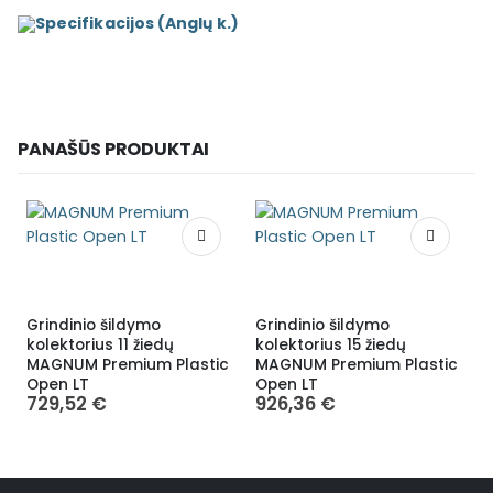
Specifikacijos (Anglų k.)
PANAŠŪS PRODUKTAI
Grindinio šildymo
Grindinio šildymo
G
kolektorius 11 žiedų
kolektorius 15 žiedų
k
MAGNUM Premium Plastic
MAGNUM Premium Plastic
Open LT
Open LT
S
729,52
€
926,36
€
1