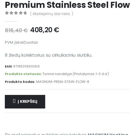
Premium Stainless Steel Flow
( Atsiliepimų dar nėra. )
0
out of 5
408,20
€
816,40
€
PVM įskaičiuotas
8 žiedų kolektorius su cirkuliaciniu siurbliu.
EAN:
8718531993266
Produkto statusas:
Turime sandėlyje (Pristatymas 1-3 d.d.)
Produkto kodas:
MAGNUM-PREM-STAIN-FLOW-8
Į KREPŠELĮ