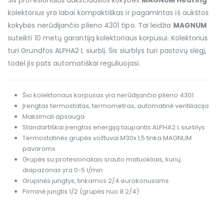
Šis profesionalus aukščiausios kokybės
MAGNUM Heating
kolektorius yra labai kompaktiškas ir pagamintas iš aukštos
kokybės nerūdijančio plieno 4301 tipo. Tai leidžia
MAGNUM
suteikti 10 metų garantiją kolektoriaus korpusui. Kolektorius
turi Grundfos ALPHA2 L siurblį. Šis siurblys turi pastovų slėgį,
todėl jis pats automatiškai reguliuojasi.
Šio kolektoriaus korpusas yra nerūdijančio plieno 4301
Įrengtas termostatas, termometras, automatinė ventiliacija
Maksimali apsauga
Standartiškai įrengtas energiją taupantis ALPHA2 L siurblys
Termostatinės grupės vožtuvai M30x 1,5 tinka MAGNUM
pavaroms
Grupės su profesionaliais srauto matuokliais, kurių
diapazonas yra 0-5 l/min
Grupinės jungtys, tinkamos 2/4 eurokonusams
Pirminė jungtis 1/2 (grupės nuo 8 2/4)