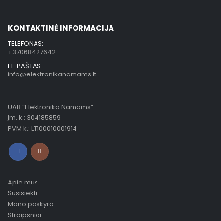
KONTAKTINĖ INFORMACIJA
TELEFONAS:
+37068427642
EL. PAŠTAS:
info@elektronikanamams.lt
UAB “Elektronika Namams”
Įm. k.: 304185859
PVM k.: LT100010001914
Apie mus
Susisiekti
Mano paskyra
Straipsniai