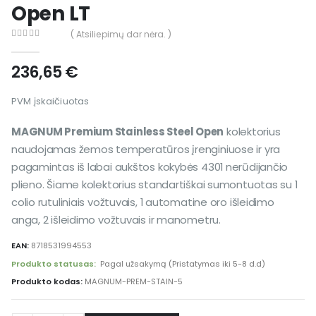
Open LT
( Atsiliepimų dar nėra. )
0
out of 5
236,65
€
PVM įskaičiuotas
MAGNUM Premium Stainless Steel Open
kolektorius
naudojamas žemos temperatūros įrenginiuose ir yra
pagamintas iš labai aukštos kokybės 4301 nerūdijančio
plieno. Šiame kolektorius standartiškai sumontuotas su 1
colio rutuliniais vožtuvais, 1 automatine oro išleidimo
anga, 2 išleidimo vožtuvais ir manometru.
EAN:
8718531994553
Produkto statusas:
Pagal užsakymą (Pristatymas iki 5-8 d.d)
Produkto kodas:
MAGNUM-PREM-STAIN-5