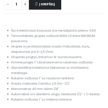
Į KREPŠELĮ
Šio kolektoriaus korpusas yra nerūdijančio plieno 4301
Termostatinės grupės vožtuvai M30x 1,5 tinka MAGNUM
pavaroms
Grupės su profesionaliais srauto matuokliais, kurių
diapazonas yra 0-2,5 l/min
Grupinės jungtys, tinkamos ¾” eurokonusams
Pirminė jungtis 1” Užsandarinama rutuliniais vožtuvais
Standartiškai kolektorius tiekiamas su montavimo
medžiaga
Rutulinis vožtuvas 1″ su raudona rankena
Srauto matuoklis Camflux 2,5 l/m- 1/2″
Manometras 40 mm ašinis 1/8″
Automatinė oro išleidimo anga, nikeliuota 1/2″ + O žiedas
Rutulinis vožtuvas 1″ su mėlyna rankena