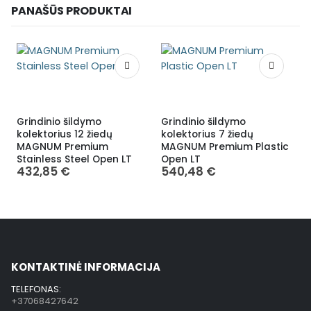
PANAŠŪS PRODUKTAI
Grindinio šildymo
Grindinio šildymo
G
kolektorius 12 žiedų
kolektorius 7 žiedų
k
MAGNUM Premium
MAGNUM Premium Plastic
Stainless Steel Open LT
Open LT
432,85
€
540,48
€
KONTAKTINĖ INFORMACIJA
TELEFONAS:
+37068427642