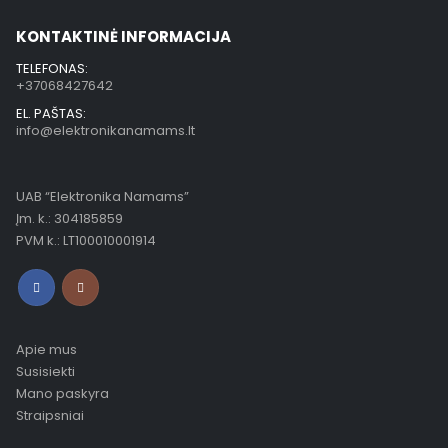
KONTAKTINĖ INFORMACIJA
TELEFONAS:
+37068427642
EL. PAŠTAS:
info@elektronikanamams.lt
UAB “Elektronika Namams”
Įm. k.: 304185859
PVM k.: LT100010001914
Apie mus
Susisiekti
Mano paskyra
Straipsniai