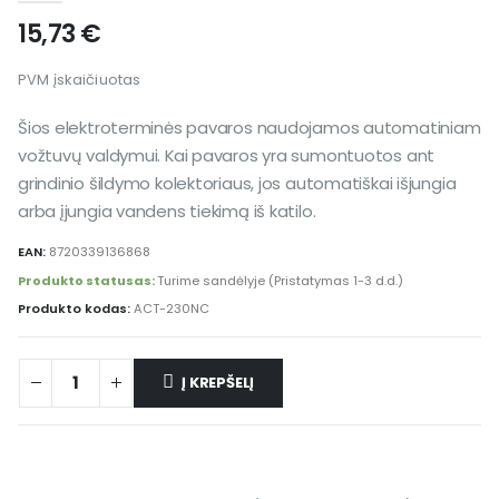
15,73
€
PVM įskaičiuotas
Šios elektroterminės pavaros naudojamos automatiniam
vožtuvų valdymui. Kai pavaros yra sumontuotos ant
grindinio šildymo kolektoriaus, jos automatiškai išjungia
arba įjungia vandens tiekimą iš katilo.
EAN:
8720339136868
Produkto statusas:
Turime sandėlyje (Pristatymas 1-3 d.d.)
Produkto kodas:
ACT-230NC
Į KREPŠELĮ