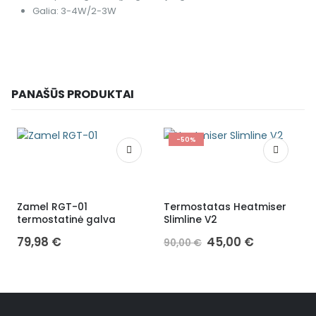
Galia: 3-4W/2-3W
PANAŠŪS PRODUKTAI
-50%
Zamel RGT-01
Termostatas Heatmiser
T
termostatinė galva
Slimline V2
79,98
€
45,00
€
90,00
€