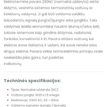
Elektroterminė pavara 230NC (normaliai uždaryta) skirta
šildymo, vėsinimo sistemos termostatinių vožtuvų ar
kolektorių valdymui. Ji gali būti valdoma valdikliu
išduodančiu signalą įjungta/išjungta arba jungikliu. Toks
valdymas leidžia ekonomiškai naudoti šilumą ir/arba šaltį
tokiose sistemose kaip grindinis šildymas, radiatoriai,
fankoilai, konvektoriai ir kt. Pavara atidaro vožtuvą, kai
elektros srovė tiekiama, ir uždaro, kai srovė neteka arba
dingus elektrai. Pavara veikia termoelektriniu principu todėl
neskleidžia jokio garso, turi padėties
indikatorių.
Techninės specifikacijos:
Tipas: Normaliai uždaryta (NC)
Vožtuvo jungtis: M30 x 1.5 sriegis
Maitinimas: 230V AC, 50 – 60Hz
Valdymo signalas: Įjungta / Išjungta