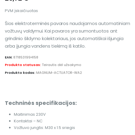
PVM įskaičiuotas
Šios elektroterminės pavaros naudojamos automatiniam
vožtuvų valdymui. Kai pavaros yra sumontuotos ant
grindinio šildymo kolektoriaus, jos automatiškai išjungia
arba įjungia vandens tiekimą iš katilo.
EAN:
8718531994158
Produkto statusas:
Teirautis dėl užsakymo
Produkto kodas:
MAGNUM-ACTUATOR-WA2
Techninės specifikacijos:
Maitinimas 230V
Kontaktai – NC
Vožtuvo jungtis: M30 x 1.5 sriegis