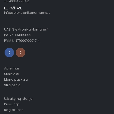
+37068427642
EL. PAŠTAS:
info@elektronikanamams.lt
UAB “Elektronika Namams”
Įm. k.: 304185859
PVM k.: LT100010001914
Apie mus
Susisiekti
Mano paskyra
Straipsniai
Užsakymų istorija
Prisijungti
Registruotis