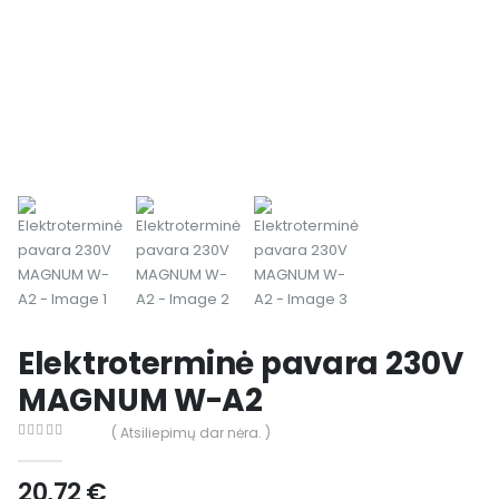
Elektroterminė pavara 230V
MAGNUM W-A2
( Atsiliepimų dar nėra. )
0
out of 5
20,72
€