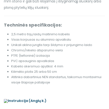
mm storio ir gali būti klojamas į išlyginamąjį sluoksnį arba
ploną plytelių klijų sluoksnį.
Techninės specifikacijos:
2,5 metro trijų laidų maitinimo kabelis
Visas korpusas su aliuminio apvalkalu
Unikali aklina jungtis tarp šildymo ir prijungimo laido
Chromo/nikelio atsparumo viela
PTFE (tefloninė) izoliacija
PVC apsauginis apvalkalas
Kabelio skersmuo apytiksl. 4 mm
Kilimėlio plotis 25 arba 50 cm
Atitinka dabartinius NEN standartus, taikomus montavimui
visoje šlapioje patalpoje
Instrukcija (Anglų k.)