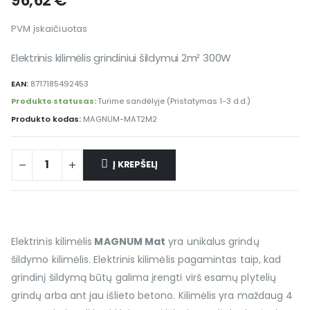
96,62
€
PVM įskaičiuotas
Elektrinis kilimėlis grindiniui šildymui 2m² 300W
EAN:
8717185492453
Produkto statusas:
Turime sandėlyje (Pristatymas 1-3 d.d.)
Produkto kodas:
MAGNUM-MAT2M2
Į KREPŠELĮ
Elektrinis kilimėlis
MAGNUM Mat
yra unikalus grindų
šildymo kilimėlis. Elektrinis kilimėlis pagamintas taip, kad
grindinį šildymą būtų galima įrengti virš esamų plytelių
grindų arba ant jau išlieto betono. Kilimėlis yra maždaug 4