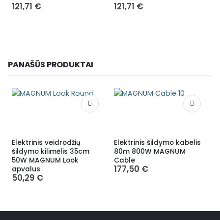
121,71
€
121,71
€
PANAŠŪS PRODUKTAI
Elektrinis veidrodžių
Elektrinis šildymo kabelis
E
šildymo kilimėlis 35cm
80m 800W MAGNUM
š
50W MAGNUM Look
Cable
177,50
€
apvalus
50,29
€