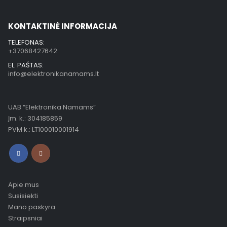
KONTAKTINĖ INFORMACIJA
TELEFONAS:
+37068427642
EL. PAŠTAS:
info@elektronikanamams.lt
UAB “Elektronika Namams”
Įm. k.: 304185859
PVM k.: LT100010001914
Apie mus
Susisiekti
Mano paskyra
Straipsniai