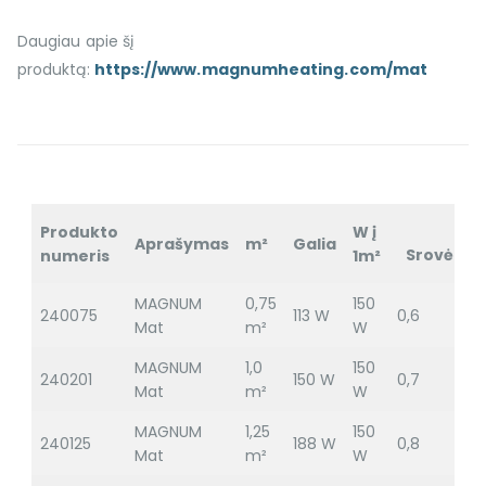
Daugiau apie šį
produktą:
https://www.magnumheating.com/mat
Produkto
W į
Aprašymas
m²
Galia
Srovė(A)
numeris
1m²
MAGNUM
0,75
150
240075
113 W
0,6
Mat
m²
W
MAGNUM
1,0
150
240201
150 W
0,7
Mat
m²
W
MAGNUM
1,25
150
240125
188 W
0,8
Mat
m²
W