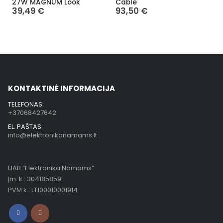
27W MAGNUM Look
Cable
39,49
€
93,50
€
KONTAKTINĖ INFORMACIJA
TELEFONAS:
+37068427642
EL. PAŠTAS:
info@elektronikanamams.lt
UAB “Elektronika Namams”
Įm. k.: 304185859
PVM k.: LT100010001914