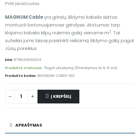
PVM įskaičiuotas
MAGNUM Cable
yra grindų šildymo kabelis skirtas
montuoti betonuojamose grindyse. Atstumas tarp
2
klojamo kabelio kilpų nulemia galią viename m
. Tai
suteikia jums laisvę pasirinkti reikiamą šildymo galią pagal
Jūsų poreikius
EAN:
8718531992634
Produkto statusas:
Pagal užsakymą (Pristatymas iki 5-8 d.d)
Produkto kodas:
MAGNUM-CAB10-150
Į KREPŠELĮ
Alternative:
APRAŠYMAS