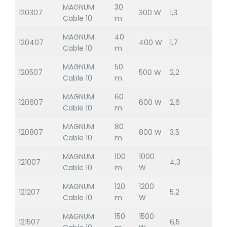
MAGNUM
30
120307
300 W
1,3
176
Cable 10
m
MAGNUM
40
120407
400 W
1,7
132
Cable 10
m
MAGNUM
50
120507
500 W
2,2
106
Cable 10
m
MAGNUM
60
120607
600 W
2,6
88
Cable 10
m
MAGNUM
80
120807
800 W
3,5
66
Cable 10
m
MAGNUM
100
1000
121007
4,3
53
Cable 10
m
W
MAGNUM
120
1200
121207
5,2
44
Cable 10
m
W
MAGNUM
150
1500
121507
6,5
35