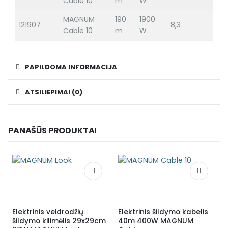
Cable 10
m
W
MAGNUM
190
1900
121907
8,3
28
Cable 10
m
W
PAPILDOMA INFORMACIJA
ATSILIEPIMAI (0)
PANAŠŪS PRODUKTAI
Elektrinis veidrodžių
Elektrinis šildymo kabelis
E
šildymo kilimėlis 29x29cm
40m 400W MAGNUM