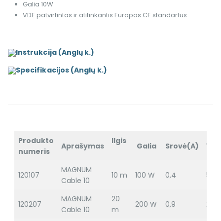
Galia 10W
VDE patvirtintas ir atitinkantis Europos CE standartus
Instrukcija (Anglų k.)
Specifikacijos (Anglų k.)
Produkto
Ilgis
Aprašymas
Galia
Srovė(A)
Var
numeris
MAGNUM
120107
10 m
100 W
0,4
529
Cable 10
MAGNUM
20
120207
200 W
0,9
264
Cable 10
m