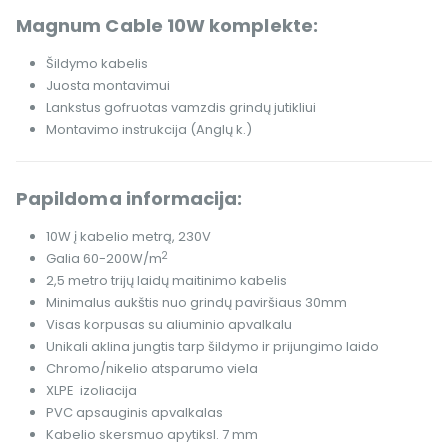
Magnum Cable 10W komplekte:
Šildymo kabelis
Juosta montavimui
Lankstus gofruotas vamzdis grindų jutikliui
Montavimo instrukcija (Anglų k.)
Papildoma informacija:
10W į kabelio metrą, 230V
2
Galia 60-200W/m
2,5 metro trijų laidų maitinimo kabelis
Minimalus aukštis nuo grindų paviršiaus 30mm
Visas korpusas su aliuminio apvalkalu
Unikali aklina jungtis tarp šildymo ir prijungimo laido
Chromo/nikelio atsparumo viela
XLPE izoliacija
PVC apsauginis apvalkalas
Kabelio skersmuo apytiksl. 7 mm