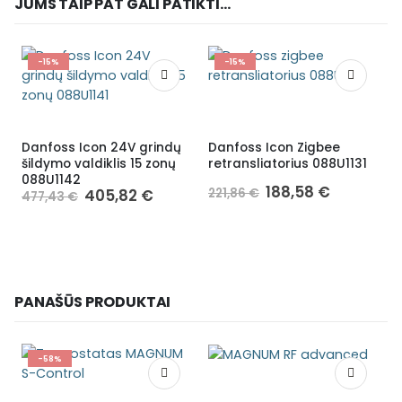
JUMS TAIP PAT GALI PATIKTI...
-15%
-15%
Danfoss Icon 24V grindų
Danfoss Icon Zigbee
D
šildymo valdiklis 15 zonų
retransliatorius 088U1131
š
088U1142
0
188,58
€
405,82
€
221,86
€
477,43
€
PANAŠŪS PRODUKTAI
-58%