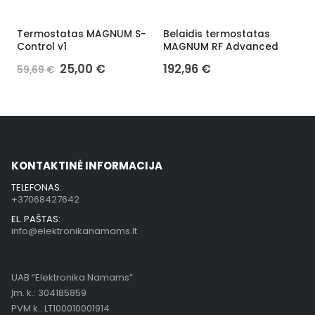
Termostatas MAGNUM S-
Belaidis termostatas
W
Control v1
MAGNUM RF Advanced
25,00
€
192,96
€
59,69
€
KONTAKTINĖ INFORMACIJA
TELEFONAS:
+37068427642
EL. PAŠTAS:
info@elektronikanamams.lt
UAB “Elektronika Namams”
Įm. k.: 304185859
PVM k.: LT100010001914