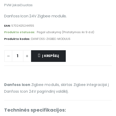
PVM įskaičiuotas
Danfoss Icon 24V Zigbee modulis.
EAN:
5702425244155
Produkto statusas:
Pagal užsakymą (Pristatymas iki 9 d.d)
Produkto kodas:
DANFOSS-ZIGBEE-MODULIS
Į KREPŠELĮ
Danfoss Icon
Zigbee modulis, skirtas Zigbee integracijai į
Danfoss Icon 24V pagrindinį valdiklį.
Techninės specifikacijos: