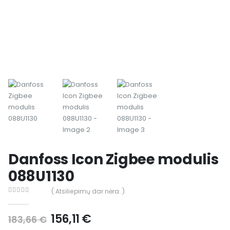
Danfoss Icon Zigbee modulis
088U1130
( Atsiliepimų dar nėra. )
0
out of 5
156,11
€
183,66
€