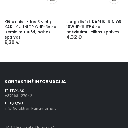
Kištukinis lizdas 3 vietų
Jungiklis 1kl. KARLIK JUNIOR
KARLIK JUNIOR GHE-3s su
10WHE-1L IP54 su
įžeminimu, IP54, baltos
pašvietimu, pilkos spalvos
4,32
€
spalvos
9,20
€
KONTAKTINĖ INFORMACIJA
TELEFONAS:
+37068427642
EL. PAŠTAS:
info@elektronikanamams.lt
UAB “Elektronika Namams”