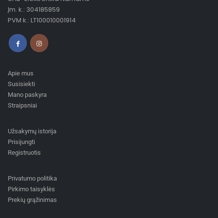
Įm. k.: 304185859
PVM k.: LT100010001914
Apie mus
Susisiekti
Mano paskyra
Straipsniai
Užsakymų istorija
Prisijungti
Registruotis
Privatumo politika
Pirkimo taisyklės
Prekių grąžinimas