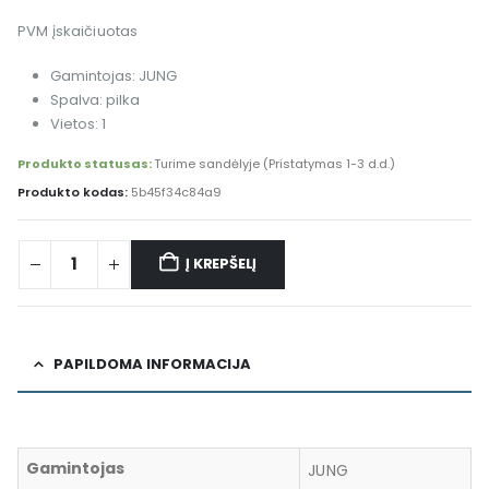
PVM įskaičiuotas
Gamintojas: JUNG
Spalva: pilka
Vietos: 1
Produkto statusas:
Turime sandėlyje (Pristatymas 1-3 d.d.)
Produkto kodas:
5b45f34c84a9
Į KREPŠELĮ
Alternative:
PAPILDOMA INFORMACIJA
Gamintojas
JUNG