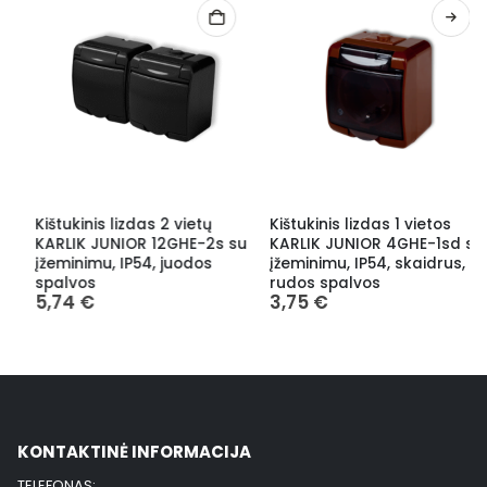
Kištukinis lizdas 2 vietų
Kištukinis lizdas 1 vietos
KARLIK JUNIOR 12GHE-2s su
KARLIK JUNIOR 4GHE-1sd su
įžeminimu, IP54, juodos
įžeminimu, IP54, skaidrus,
spalvos
rudos spalvos
5,74
€
3,75
€
KONTAKTINĖ INFORMACIJA
TELEFONAS: