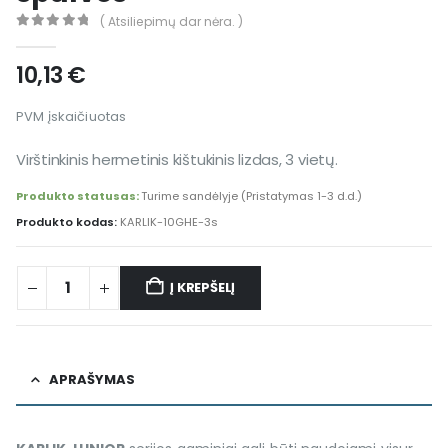
( Atsiliepimų dar nėra. )
0
out of 5
10,13
€
PVM įskaičiuotas
Virštinkinis hermetinis kištukinis lizdas, 3 vietų.
Produkto statusas:
Turime sandėlyje (Pristatymas 1-3 d.d.)
Produkto kodas:
KARLIK-10GHE-3s
Į KREPŠELĮ
Alternative:
APRAŠYMAS