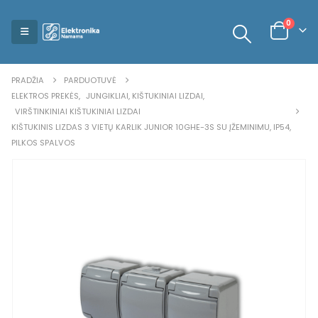
0
PRADŽIA
PARDUOTUVĖ
ELEKTROS PREKĖS
,
JUNGIKLIAI, KIŠTUKINIAI LIZDAI
,
VIRŠTINKINIAI KIŠTUKINIAI LIZDAI
KIŠTUKINIS LIZDAS 3 VIETŲ KARLIK JUNIOR 10GHE-3S SU ĮŽEMINIMU, IP54,
PILKOS SPALVOS