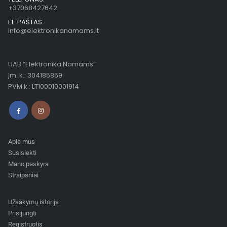
+37068427642
EL. PAŠTAS:
info@elektronikanamams.lt
UAB “Elektronika Namams”
Įm. k.: 304185859
PVM k.: LT100010001914
Apie mus
Susisiekti
Mano paskyra
Straipsniai
Užsakymų istorija
Prisijungti
Registruotis