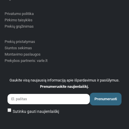
Privatumo politika
Pirkimo taisyklės
Prekių grąžinimas
Prekių pristatymas
Siuntos sekimas
Montavimo paslaugos
Prekybos partneris: varle.lt
Gaukite visą naujausią informaciją apie išpardavimus ir pasiūlymus.
Prenumeruokite naujienlaiškį.
Prenumeruoti
Sutinku gauti naujienlaiškį