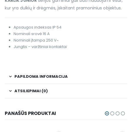
KARLIK JUNIOR
serijos gaminiai gali būti naudojami visur,
kur yra dulkių ir drėgmės, įskaitant pramoninius objektus.
Apsaugos indeksas IP 54
Nominali srovė 16 A
Nominali įtampa 250 V~
Jungtis – varžtiniai kontaktai
PAPILDOMA INFORMACIJA
ATSILIEPIMAI (0)
PANAŠŪS PRODUKTAI