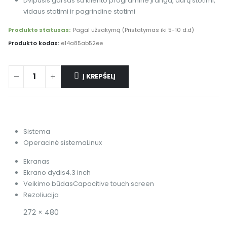
Dvipusis garsas su kliento programine įranga, durų stotimi,
vidaus stotimi ir pagrindine stotimi
Produkto statusas:
Pagal užsakymą (Pristatymas iki 5-10 d.d)
Produkto kodas:
e14a85ab52ee
Į KREPŠELĮ
Sistema
Operacinė sistema
Linux
Ekranas
Ekrano dydis
4.3 inch
Veikimo būdas
Capacitive touch screen
Rezoliucija
272 × 480