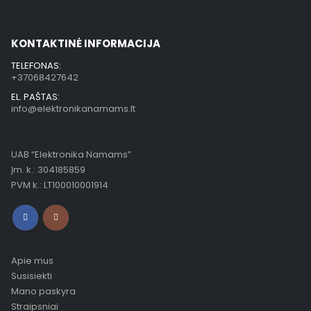
KONTAKTINĖ INFORMACIJA
TELEFONAS:
+37068427642
EL. PAŠTAS:
info@elektronikanamams.lt
UAB “Elektronika Namams”
Įm. k.: 304185859
PVM k.: LT100010001914
Apie mus
Susisiekti
Mano paskyra
Straipsniai