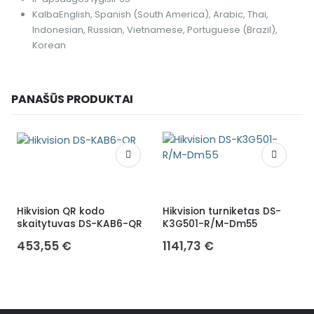
Kalba
English, Spanish (South America), Arabic, Thai,
Indonesian, Russian, Vietnamese, Portuguese (Brazil),
Korean
PANAŠŪS PRODUKTAI
Hikvision QR kodo
Hikvision turniketas DS-
Į
skaitytuvas DS-KAB6-QR
K3G501-R/M-Dm55
453,55
€
1141,73
€