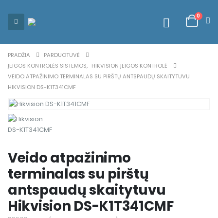
0
PRADŽIA
PARDUOTUVĖ
ĮEIGOS KONTROLĖS SISTEMOS
,
HIKVISION ĮEIGOS KONTROLĖ
VEIDO ATPAŽINIMO TERMINALAS SU PIRŠTŲ ANTSPAUDŲ SKAITYTUVU
HIKVISION DS-K1T341CMF
Veido atpažinimo
terminalas su pirštų
antspaudų skaitytuvu
Hikvision DS-K1T341CMF