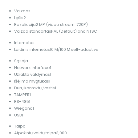
Vaizdas
Lęšis
2
Rezoliucija
2 MP (video stream: 720P)
Vaizdo standartas
PAL (Default) and NTSC
Internetas
Laidinis internetas
10 M/100 M self-adaptive
Sąsaja
Network interface
1
Užrakto valdymas
1
Išėjimo mygtukas
1
Durų kontaktų įvestis
1
TAMPER
1
RS-485
1
Wiegand
1
USB
1
Talpa
Atpažintų veidų talpa
3,000