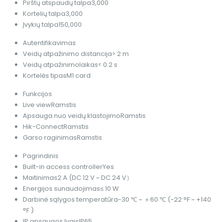
Pirštų atspaudų talpa
3,000
Kortelių talpa
3,000
Įvykių talpa
150,000
Autentifikavimas
Veidų atpažinimo distancija
> 2 m
Veidų atpažinimolaikas
< 0.2 s
Kortelės tipas
M1 card
Funkcijos
Live view
Ramstis
Apsauga nuo veidų klastojimo
Ramstis
Hik-Connect
Ramstis
Garso raginimas
Ramstis
Pagrindinis
Built-in access controller
Yes
Maitinimas
2 A (DC 12 V ~ DC 24 V）
Energijos sunaudojimas
≤ 10 W
Darbinė sąlygos temperatūra
-30 ℃ ~ ＋60 ℃ (-22 °F ~ +140
°F )
IP apsaugos lygis
IP65