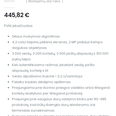
( Atsiliepimų dar nėra. )
0
out of 5
445,82
€
PVM įskaičiuotas
Gilaus mokymosi algoritmas
4,3 colio talpinis jutiklinis ekranas, 2 MP plataus kampo
dvigubas objektyvas
3 000 veidų, 3 000 kortelių, 3 000 pirštų atspaudų ir 150 000
įvykių talpa
Keli autentifikavimo režimai, įskaitant veidą, piršto
atspaudą, kortelę ir kt.
Veido atpažinimo trukmė < 0,2 s/vartotojui
Palaiko kaukės dėvėjimo aptikimas
Prisijungiama prie išorinio prieigos valdiklio arba Wiegand
kortelių skaitytuvo per Wiegand protokolą
Prisijungia prie saugaus durų valdymo bloko per RS-485
protokolą, kad būtų išvengta durų atsidarymo, kai
terminalas sunaikinamas.