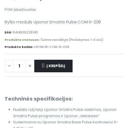
PVM įskaičiuotas
Ryšio modulis Uponor Smatrix Pulse COM R-208
EAN:
6414905228140
Produkto statusas:
Turime sandėlyje (Pristatymas 1-3 d.d.)
Produkto kodas:
UPONOR-COM-R-208
Į KREPŠELĮ
Techninės specifikacijos:
Nustato ryšį tarp Uponor Smatrix Pulse sistemos, Uponor
Smatrix Pulse programos ir Uponor „debesies“
Suderinama su Uponor Smatrix Base Pulse kontroleriu X-