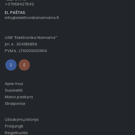
+37068427642
EL. PAŠTAS:
info@elektronikanamams.lt
UAB “Elektronika Namams”
Įm. k.: 304185859
PVM k.: LT100010001914
Apie mus
Susisiekti
Mano paskyra
Straipsniai
Užsakymų istorija
Prisijungti
Registruotis