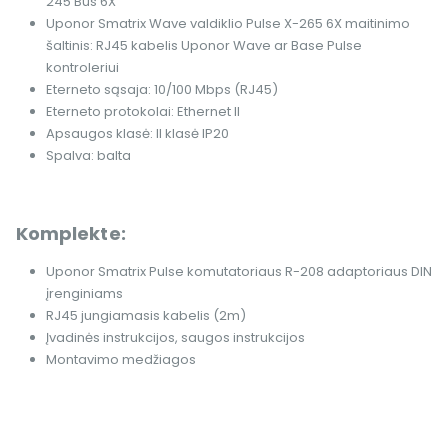
245 Bus 6X
Uponor Smatrix Wave valdiklio Pulse X-265 6X maitinimo
šaltinis: RJ45 kabelis Uponor Wave ar Base Pulse
kontroleriui
Eterneto sąsaja: 10/100 Mbps (RJ45)
Eterneto protokolai: Ethernet II
Apsaugos klasė: II klasė IP20
Spalva: balta
Komplekte:
Uponor Smatrix Pulse komutatoriaus R-208 adaptoriaus DIN
įrenginiams
RJ45 jungiamasis kabelis (2m)
Įvadinės instrukcijos, saugos instrukcijos
Montavimo medžiagos