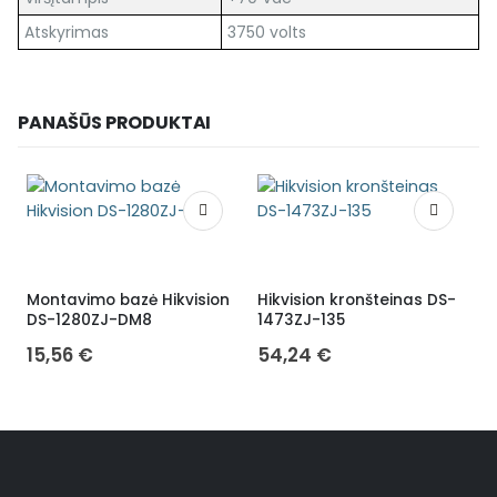
Atskyrimas
3750 volts
PANAŠŪS PRODUKTAI
Montavimo bazė Hikvision
Hikvision kronšteinas DS-
K
DS-1280ZJ-DM8
1473ZJ-135
15,56
€
54,24
€