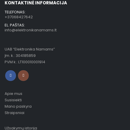
KONTAKTINĖ INFORMACIJA
TELEFONAS:
+37068427642
EL. PAŠTAS:
info@elektronikanamams.lt
UAB “Elektronika Namams”
Įm. k.: 304185859
PVM k.: LT100010001914
Apie mus
Susisiekti
Mano paskyra
Straipsniai
Užsakymų istorija