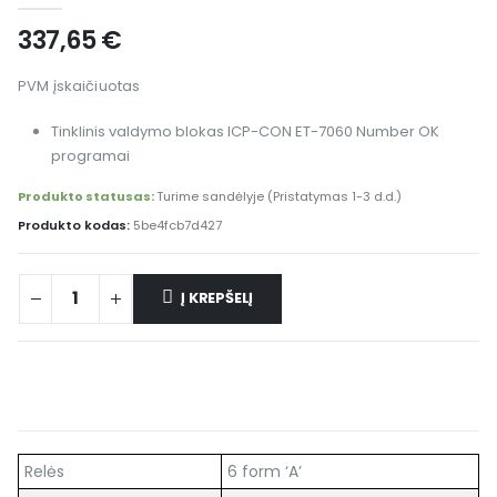
337,65
€
PVM įskaičiuotas
Tinklinis valdymo blokas ICP-CON ET-7060 Number OK
programai
Produkto statusas:
Turime sandėlyje (Pristatymas 1-3 d.d.)
Produkto kodas:
5be4fcb7d427
Į KREPŠELĮ
Relės
6 form ‘A’