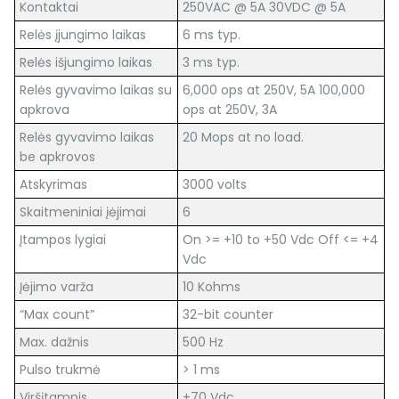
Kontaktai
250VAC @ 5A 30VDC @ 5A
Relės įjungimo laikas
6 ms typ.
Relės išjungimo laikas
3 ms typ.
Relės gyvavimo laikas su
6,000 ops at 250V, 5A 100,000
apkrova
ops at 250V, 3A
Relės gyvavimo laikas
20 Mops at no load.
be apkrovos
Atskyrimas
3000 volts
Skaitmeniniai įėjimai
6
Įtampos lygiai
On >= +10 to +50 Vdc Off <= +4
Vdc
Įėjimo varža
10 Kohms
“Max count”
32-bit counter
Max. dažnis
500 Hz
Pulso trukmė
> 1 ms
Viršįtampis
+70 Vdc