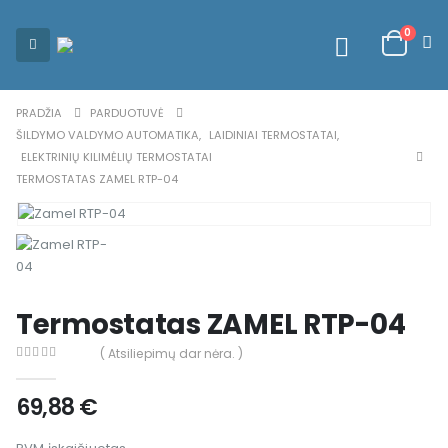
0
PRADŽIA
PARDUOTUVĖ
ŠILDYMO VALDYMO AUTOMATIKA
,
LAIDINIAI TERMOSTATAI
,
ELEKTRINIŲ KILIMĖLIŲ TERMOSTATAI
TERMOSTATAS ZAMEL RTP-04
Termostatas ZAMEL RTP-04
( Atsiliepimų dar nėra. )
0
out of 5
69,88
€