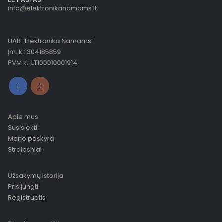
info@elektronikanamams.lt
UAB “Elektronika Namams”
Įm. k.: 304185859
PVM k.: LT100010001914
Apie mus
Susisiekti
Mano paskyra
Straipsniai
Užsakymų istorija
Prisijungti
Registruotis