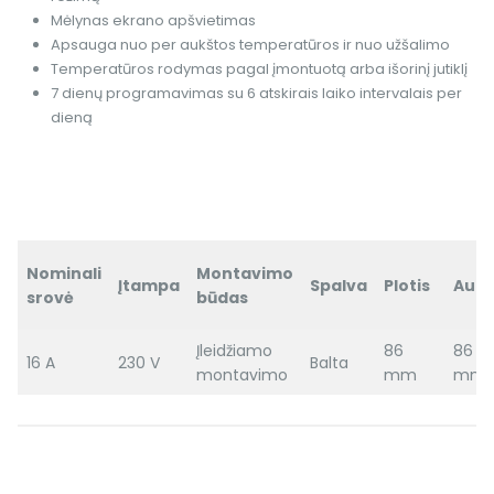
Mėlynas ekrano apšvietimas
Apsauga nuo per aukštos temperatūros ir nuo užšalimo
Temperatūros rodymas pagal įmontuotą arba išorinį jutiklį
7 dienų programavimas su 6 atskirais laiko intervalais per
dieną
Nominali
Montavimo
Įtampa
Spalva
Plotis
Aukš
srovė
būdas
Įleidžiamo
86
8
16 A
230 V
Balta
montavimo
mm
mm