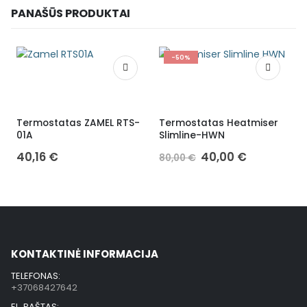
PANAŠŪS PRODUKTAI
-50%
Termostatas ZAMEL RTS-
Termostatas Heatmiser
01A
Slimline-HWN
40,16
€
40,00
€
80,00
€
KONTAKTINĖ INFORMACIJA
TELEFONAS:
+37068427642
EL. PAŠTAS: