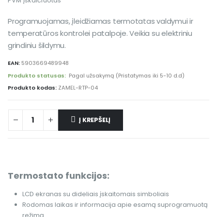
PVM įskaičiuotas
Programuojamas, įleidžiamas termotatas valdymui ir
temperatūros kontrolei patalpoje. Veikia su elektriniu
grindiniu šildymu.
EAN:
5903669489948
Produkto statusas:
Pagal užsakymą (Pristatymas iki 5-10 d.d)
Produkto kodas:
ZAMEL-RTP-04
Į KREPŠELĮ
Termostato funkcijos:
LCD ekranas su dideliais įskaitomais simboliais
Rodomas laikas ir informacija apie esamą suprogramuotą
režimą