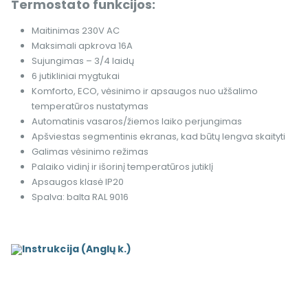
Termostato funkcijos:
Maitinimas 230V AC
Maksimali apkrova 16A
Sujungimas – 3/4 laidų
6 jutikliniai mygtukai
Komforto, ECO, vėsinimo ir apsaugos nuo užšalimo
temperatūros nustatymas
Automatinis vasaros/žiemos laiko perjungimas
Apšviestas segmentinis ekranas, kad būtų lengva skaityti
Galimas vėsinimo režimas
Palaiko vidinį ir išorinį temperatūros jutiklį
Apsaugos klasė IP20
Spalva: balta RAL 9016
Instrukcija (Anglų k.)