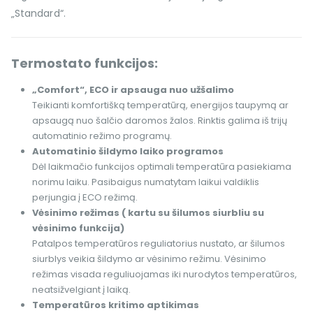
„Standard“.
Termostato funkcijos:
„Comfort“, ECO ir apsauga nuo užšalimo
Teikianti komfortišką temperatūrą, energijos taupymą ar
apsaugą nuo šalčio daromos žalos. Rinktis galima iš trijų
automatinio režimo programų.
Automatinio šildymo laiko programos
Dėl laikmačio funkcijos optimali temperatūra pasiekiama
norimu laiku. Pasibaigus numatytam laikui valdiklis
perjungia į ECO režimą.
Vėsinimo režimas ( kartu su šilumos siurbliu su
vėsinimo funkcija)
Patalpos temperatūros reguliatorius nustato, ar šilumos
siurblys veikia šildymo ar vėsinimo režimu. Vėsinimo
režimas visada reguliuojamas iki nurodytos temperatūros,
neatsižvelgiant į laiką.
Temperatūros kritimo aptikimas