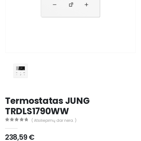
Termostatas JUNG
TRDLS1790WW
( Atsiliepimų dar nėra. )
0
out of 5
238,59
€