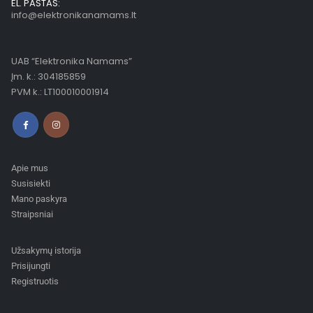
EL. PAŠTAS:
info@elektronikanamams.lt
UAB “Elektronika Namams”
Įm. k.: 304185859
PVM k.: LT100010001914
Apie mus
Susisiekti
Mano paskyra
Straipsniai
Užsakymų istorija
Prisijungti
Registruotis