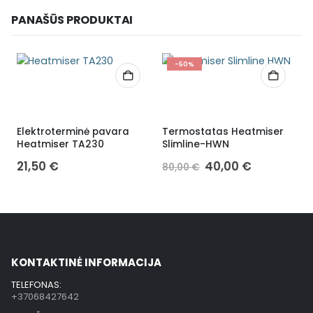
PANAŠŪS PRODUKTAI
-50%
Elektroterminė pavara
Termostatas Heatmiser
B
Heatmiser TA230
Slimline-HWN
21,50
€
40,00
€
80,00
€
KONTAKTINĖ INFORMACIJA
TELEFONAS:
+37068427642