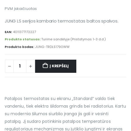
PVM įskaičiuotas
JUNG LS serijos kambario termostatas baltos spalvos.
EAN:
4011377172227
Produkto statusas:
Turime sandėlyje (Pristatymas 1-3 d.d.)
Produkto kodas:
JUNG-TRDLS1790WW
Į KREPŠELĮ
Alternative:
Patalpos termostatas su ekranu „Standard“ valdo tiek
vandeniu, tiek elektra šildomas grindis bei radiatorius. Kartu
su modernia šilumos siurblio įranga jis gali ir vėsinti
patalpą. Jį sudaro potinkinis patalpos temperatūros
reguliatoriaus mechanizmas su jutiklio jungtimi ir ekranas