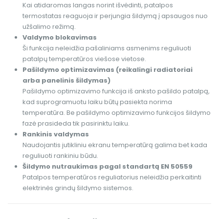
Kai atidaromas langas norint išvėdinti, patalpos
termostatas reaguoja ir perjungia šildymą į apsaugos nuo
užšalimo režimą.
Valdymo blokavimas
Ši funkcija neleidžia pašaliniams asmenims reguliuoti
patalpų temperatūros viešose vietose.
Pašildymo optimizavimas (reikalingi radiatoriai
arba panelinis šildymas)
Pašildymo optimizavimo funkcija iš anksto pašildo patalpą,
kad suprogramuotu laiku būtų pasiekta norima
temperatūra. Be pašildymo optimizavimo funkcijos šildymo
fazė prasideda tik pasirinktu laiku.
Rankinis valdymas
Naudojantis jutikliniu ekranu temperatūrą galima bet kada
reguliuoti rankiniu būdu.
Šildymo nutraukimas pagal standartą EN 50559
Patalpos temperatūros reguliatorius neleidžia perkaitinti
elektrinės grindų šildymo sistemos.