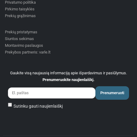
Privatumo politika
Pirkimo taisyklės
Prekių grąžinimas
Prekių pristatymas
Siuntos sekimas
Montavimo paslaugos
Prekybos partneris: varle.lt
Gaukite visą naujausią informaciją apie išpardavimus ir pasiūlymus.
Prenumeruokite naujienlaiškį.
Prenumeruoti
Sutinku gauti naujienlaiškį