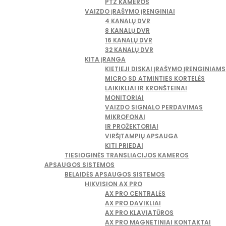
PTZ KAMEROS
VAIZDO ĮRAŠYMO ĮRENGINIAI
4 KANALŲ DVR
8 KANALŲ DVR
16 KANALŲ DVR
32 KANALŲ DVR
KITA ĮRANGA
KIETIEJI DISKAI ĮRAŠYMO ĮRENGINIAMS
MICRO SD ATMINTIES KORTELĖS
LAIKIKLIAI IR KRONŠTEINAI
MONITORIAI
VAIZDO SIGNALO PERDAVIMAS
MIKROFONAI
IR PROŽEKTORIAI
VIRŠĮTAMPIŲ APSAUGA
nės
KITI PRIEDAI
TIESIOGINĖS TRANSLIACIJOS KAMEROS
APSAUGOS SISTEMOS
BELAIDĖS APSAUGOS SISTEMOS
HIKVISION AX PRO
AX PRO CENTRALĖS
AX PRO DAVIKLIAI
AX PRO KLAVIATŪROS
AX PRO MAGNETINIAI KONTAKTAI