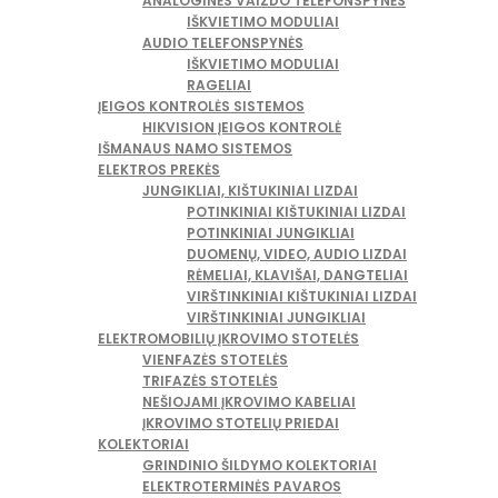
ANALOGINĖS VAIZDO TELEFONSPYNĖS
IŠKVIETIMO MODULIAI
AUDIO TELEFONSPYNĖS
IŠKVIETIMO MODULIAI
RAGELIAI
ĮEIGOS KONTROLĖS SISTEMOS
HIKVISION ĮEIGOS KONTROLĖ
IŠMANAUS NAMO SISTEMOS
ELEKTROS PREKĖS
JUNGIKLIAI, KIŠTUKINIAI LIZDAI
POTINKINIAI KIŠTUKINIAI LIZDAI
POTINKINIAI JUNGIKLIAI
DUOMENŲ, VIDEO, AUDIO LIZDAI
RĖMELIAI, KLAVIŠAI, DANGTELIAI
VIRŠTINKINIAI KIŠTUKINIAI LIZDAI
VIRŠTINKINIAI JUNGIKLIAI
ELEKTROMOBILIŲ ĮKROVIMO STOTELĖS
VIENFAZĖS STOTELĖS
TRIFAZĖS STOTELĖS
NEŠIOJAMI ĮKROVIMO KABELIAI
ĮKROVIMO STOTELIŲ PRIEDAI
KOLEKTORIAI
GRINDINIO ŠILDYMO KOLEKTORIAI
ELEKTROTERMINĖS PAVAROS