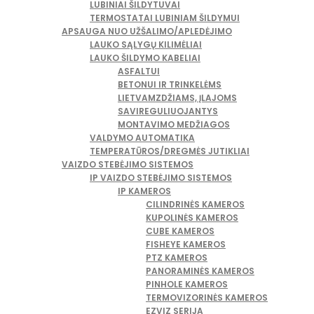
LUBINIAI ŠILDYTUVAI
TERMOSTATAI LUBINIAM ŠILDYMUI
APSAUGA NUO UŽŠALIMO/APLEDĖJIMO
LAUKO SĄLYGŲ KILIMĖLIAI
LAUKO ŠILDYMO KABELIAI
ASFALTUI
BETONUI IR TRINKELĖMS
LIETVAMZDŽIAMS, ĮLAJOMS
SAVIREGULIUOJANTYS
MONTAVIMO MEDŽIAGOS
VALDYMO AUTOMATIKA
TEMPERATŪROS/DREGMĖS JUTIKLIAI
VAIZDO STEBĖJIMO SISTEMOS
IP VAIZDO STEBĖJIMO SISTEMOS
IP KAMEROS
CILINDRINĖS KAMEROS
KUPOLINĖS KAMEROS
CUBE KAMEROS
FISHEYE KAMEROS
PTZ KAMEROS
PANORAMINĖS KAMEROS
PINHOLE KAMEROS
TERMOVIZORINĖS KAMEROS
EZVIZ SERIJA