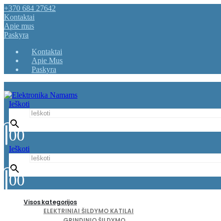
+370 684 27642
Kontaktai
Apie mus
Paskyra
Kontaktai
Apie Mus
Paskyra
Ieškoti
Ieškoti
0
0
Ieškoti
Ieškoti
0
0
Visos kategorijos
ELEKTRINIAI ŠILDYMO KATILAI
GRINDINIO ŠILDYMO