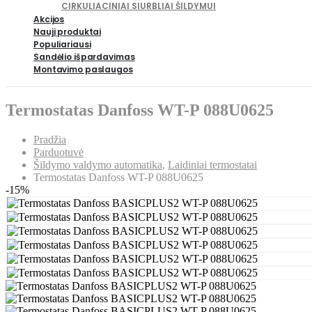
CIRKULIACINIAI SIURBLIAI ŠILDYMUI
Akcijos
Nauji produktai
Populiariausi
Sandėlio išpardavimas
Montavimo paslaugos
Termostatas Danfoss WT-P 088U0625
Pradžia
Parduotuvė
Šildymo valdymo automatika
,
Laidiniai termostatai
Termostatas Danfoss WT-P 088U0625
-15%