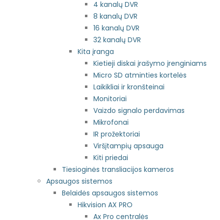
4 kanalų DVR
8 kanalų DVR
16 kanalų DVR
32 kanalų DVR
Kita įranga
Kietieji diskai įrašymo įrenginiams
Micro SD atminties kortelės
Laikikliai ir kronšteinai
Monitoriai
Vaizdo signalo perdavimas
Mikrofonai
IR prožektoriai
Viršįtampių apsauga
Kiti priedai
Tiesioginės transliacijos kameros
Apsaugos sistemos
Belaidės apsaugos sistemos
Hikvision AX PRO
Ax Pro centralės