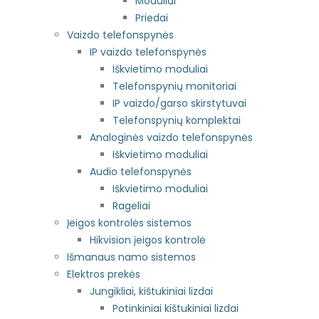
Moduliai
Priedai
Vaizdo telefonspynės
IP vaizdo telefonspynės
Iškvietimo moduliai
Telefonspynių monitoriai
IP vaizdo/garso skirstytuvai
Telefonspynių komplektai
Analoginės vaizdo telefonspynės
Iškvietimo moduliai
Audio telefonspynės
Iškvietimo moduliai
Rageliai
Įeigos kontrolės sistemos
Hikvision įeigos kontrolė
Išmanaus namo sistemos
Elektros prekės
Jungikliai, kištukiniai lizdai
Potinkiniai kištukiniai lizdai