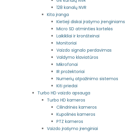
64 kanalų NVR
128 kanalų NVR
Kita įranga
Kietieji diskai įrašymo įrenginiams
Micro SD atminties kortelės
Laikikliai ir kronšteinai
Monitoriai
Vaizdo signalo perdavimas
Valdymo klaviatūros
Mikrofonai
IR prožektoriai
Numerių atpažinimo sistemos
Kiti priedai
Turbo HD vaizdo apsauga
Turbo HD kameros
Cilindrinės kameros
Kupolinės kameros
PTZ kameros
Vaizdo įrašymo įrenginiai