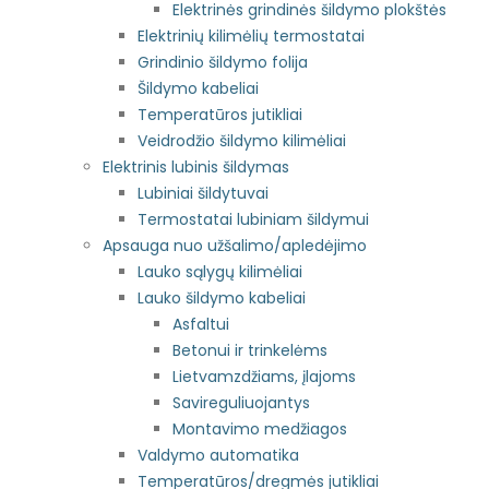
Elektrinės grindinės šildymo plokštės
Elektrinių kilimėlių termostatai
Grindinio šildymo folija
Šildymo kabeliai
Temperatūros jutikliai
Veidrodžio šildymo kilimėliai
Elektrinis lubinis šildymas
Lubiniai šildytuvai
Termostatai lubiniam šildymui
Apsauga nuo užšalimo/apledėjimo
Lauko sąlygų kilimėliai
Lauko šildymo kabeliai
Asfaltui
Betonui ir trinkelėms
Lietvamzdžiams, įlajoms
Savireguliuojantys
Montavimo medžiagos
Valdymo automatika
Temperatūros/dregmės jutikliai