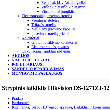
Rėmeliai, klavišai, dangteliai
Virštinkiniai kištukiniai lizdai
Virštinkiniai jungikliai
Elektromobilių įkrovimo stotelės
Vienfazės stotelės
Trifazės stotelės
Nešiojami įkrovimo kabeliai
Įkrovimo stotelių priedai
Kolektoriai
Grindinio šildymo kolektoriai
Elektroterminės pavaros
Cirkuliaciniai siurbliai šildymui
AKCIJOS
NAUJI PRODUKTAI
POPULIARIAUSI
SANDĖLIO IŠPARDAVIMAS
MONTAVIMO PASLAUGOS
Strypinis laikiklis Hikvision DS-1271ZJ-12
Pradžia
Parduotuvė
Kita įranga
,
Turbo HD vaizdo apsauga
,
Laikikliai ir kronšteinai