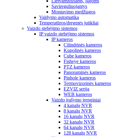
Lietvamzdžiams, įlajoms
Savireguliuojantys
Montavimo medžiagos
Valdymo automatika
Temperatūros/dregmės jutikliai
Vaizdo stebėjimo sistemos
IP vaizdo stebėjimo sistemos
IP kameros
Cilindrinės kameros
Kupolinės kameros
Cube kameros
Fisheye kameros
PTZ kameros
Panoraminės kameros
Pinhole kameros
Termovizorinės kameros
EZVIZ serija
WEB kameros
Vaizdo įrašymo įrenginiai
4 kanalų NVR
8 kanalų NVR
16 kanalų NVR
32 kanalų NVR
64 kanalų NVR
128 kanalų NVR