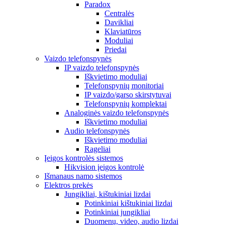
Paradox
Centralės
Davikliai
Klaviatūros
Moduliai
Priedai
Vaizdo telefonspynės
IP vaizdo telefonspynės
Iškvietimo moduliai
Telefonspynių monitoriai
IP vaizdo/garso skirstytuvai
Telefonspynių komplektai
Analoginės vaizdo telefonspynės
Iškvietimo moduliai
Audio telefonspynės
Iškvietimo moduliai
Rageliai
Įeigos kontrolės sistemos
Hikvision įeigos kontrolė
Išmanaus namo sistemos
Elektros prekės
Jungikliai, kištukiniai lizdai
Potinkiniai kištukiniai lizdai
Potinkiniai jungikliai
Duomenų, video, audio lizdai