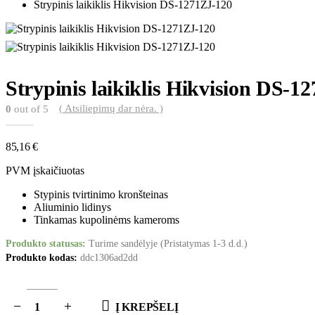
Strypinis laikiklis Hikvision DS-1271ZJ-120
Strypinis laikiklis Hikvision DS-1
( Atsiliepimų dar nėra. )
0
out of 5
85,16
€
PVM įskaičiuotas
Stypinis tvirtinimo kronšteinas
Aliuminio lidinys
Tinkamas kupolinėms kameroms
Produkto statusas:
Turime sandėlyje (Pristatymas 1-3 d.d.)
Produkto kodas:
ddc1306ad2dd
Į KREPŠELĮ