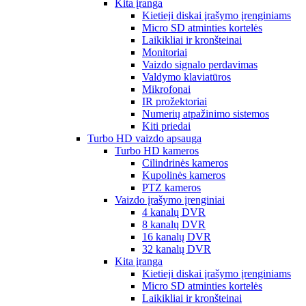
Kita įranga
Kietieji diskai įrašymo įrenginiams
Micro SD atminties kortelės
Laikikliai ir kronšteinai
Monitoriai
Vaizdo signalo perdavimas
Valdymo klaviatūros
Mikrofonai
IR prožektoriai
Numerių atpažinimo sistemos
Kiti priedai
Turbo HD vaizdo apsauga
Turbo HD kameros
Cilindrinės kameros
Kupolinės kameros
PTZ kameros
Vaizdo įrašymo įrenginiai
4 kanalų DVR
8 kanalų DVR
16 kanalų DVR
32 kanalų DVR
Kita įranga
Kietieji diskai įrašymo įrenginiams
Micro SD atminties kortelės
Laikikliai ir kronšteinai