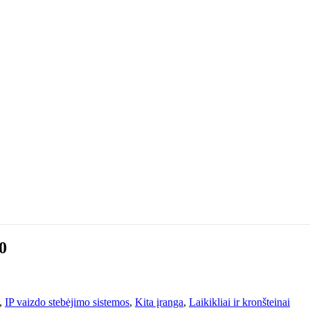
0
,
IP vaizdo stebėjimo sistemos
,
Kita įranga
,
Laikikliai ir kronšteinai