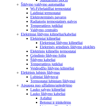
Standartinio pločio
Šildymo valdymo automatika
Wi-Fi/belaidžiai termostatai
Laidiniai termostatai
Elektroterminės pavaros
Radiatorių termostatinės galvos
Temperatūros jutikliai
Valdymo centralės
Elektriniai šildymo kilimėliai/kabeliai
Elektriniai kilimėliai
Elektriniai šildymo kilimėliai
Elektrinės grindinės šildymo plokštės
Elektrinių kilimėlių termostatai
Grindinio šildymo folija
Šildymo kabeliai
Temperatūros jutikliai
Veidrodžio šildymo kilimėliai
Elektrinis lubinis šildymas
Lubiniai šildytuvai
Termostatai lubiniam šildymui
Apsauga nuo užšalimo/apledėjimo
Lauko sąlygų kilimėliai
Lauko šildymo kabeliai
Asfaltui
Betonui ir trinkelėms