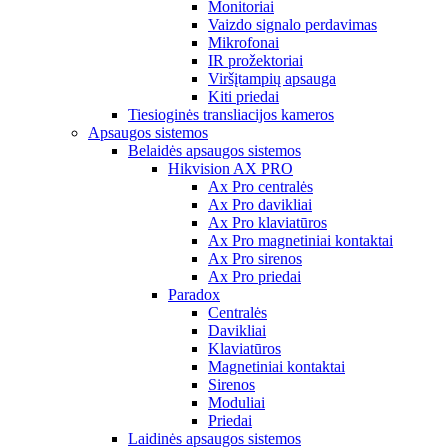
Monitoriai
Vaizdo signalo perdavimas
Mikrofonai
IR prožektoriai
Viršįtampių apsauga
Kiti priedai
Tiesioginės transliacijos kameros
Apsaugos sistemos
Belaidės apsaugos sistemos
Hikvision AX PRO
Ax Pro centralės
Ax Pro davikliai
Ax Pro klaviatūros
Ax Pro magnetiniai kontaktai
Ax Pro sirenos
Ax Pro priedai
Paradox
Centralės
Davikliai
Klaviatūros
Magnetiniai kontaktai
Sirenos
Moduliai
Priedai
Laidinės apsaugos sistemos