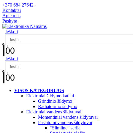
+370 684 27642
Kontaktai
Apie mus
Paskyra
Ieškoti
0
0
Ieškoti
0
0
VISOS KATEGORIJOS
Elektriniai šildymo katilai
Grindinio šildymo
Radiatorinio šildymo
Elektriniai vandens šildytuvai
Momentiniai vandens šildytuvai
Pastatomi vandens šildytuvai
“Slimline” serija