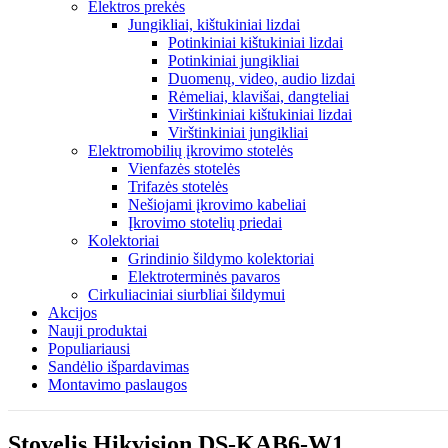
Elektros prekės
Jungikliai, kištukiniai lizdai
Potinkiniai kištukiniai lizdai
Potinkiniai jungikliai
Duomenų, video, audio lizdai
Rėmeliai, klavišai, dangteliai
Virštinkiniai kištukiniai lizdai
Virštinkiniai jungikliai
Elektromobilių įkrovimo stotelės
Vienfazės stotelės
Trifazės stotelės
Nešiojami įkrovimo kabeliai
Įkrovimo stotelių priedai
Kolektoriai
Grindinio šildymo kolektoriai
Elektroterminės pavaros
Cirkuliaciniai siurbliai šildymui
Akcijos
Nauji produktai
Populiariausi
Sandėlio išpardavimas
Montavimo paslaugos
Stovelis Hikvision DS-KAB6-W1