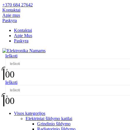
+370 684 27642
Kontaktai
Apie mus
Paskyra
Kontaktai
Apie Mus
Paskyra
Ieškoti
0
0
Ieškoti
0
0
Visos kategorijos
Elektriniai šildymo katilai
Grindinio šildymo
Radiatorinio šildymo