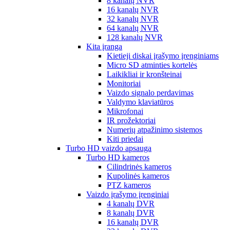
8 kanalų NVR
16 kanalų NVR
32 kanalų NVR
64 kanalų NVR
128 kanalų NVR
Kita įranga
Kietieji diskai įrašymo įrenginiams
Micro SD atminties kortelės
Laikikliai ir kronšteinai
Monitoriai
Vaizdo signalo perdavimas
Valdymo klaviatūros
Mikrofonai
IR prožektoriai
Numerių atpažinimo sistemos
Kiti priedai
Turbo HD vaizdo apsauga
Turbo HD kameros
Cilindrinės kameros
Kupolinės kameros
PTZ kameros
Vaizdo įrašymo įrenginiai
4 kanalų DVR
8 kanalų DVR
16 kanalų DVR