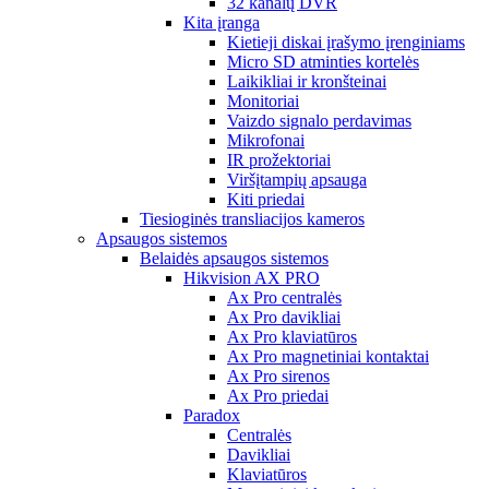
32 kanalų DVR
Kita įranga
Kietieji diskai įrašymo įrenginiams
Micro SD atminties kortelės
Laikikliai ir kronšteinai
Monitoriai
Vaizdo signalo perdavimas
Mikrofonai
IR prožektoriai
Viršįtampių apsauga
Kiti priedai
Tiesioginės transliacijos kameros
Apsaugos sistemos
Belaidės apsaugos sistemos
Hikvision AX PRO
Ax Pro centralės
Ax Pro davikliai
Ax Pro klaviatūros
Ax Pro magnetiniai kontaktai
Ax Pro sirenos
Ax Pro priedai
Paradox
Centralės
Davikliai
Klaviatūros