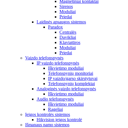
Magnetiniai kontaktai
Sirenos
Moduliai
Priedai
Laidinės apsaugos sistemos
Paradox
Centralės
Davikliai
Klaviatūros
Moduliai
Priedai
Vaizdo telefonspynės
IP vaizdo telefonspynės
Iškvietimo moduliai
Telefonspynių monitoriai
IP vaizdo/garso skirstytuvai
Telefonspynių komplektai
Analoginės vaizdo telefonspynės
Iškvietimo moduliai
Audio telefonspynės
Iškvietimo moduliai
Rageliai
Įeigos kontrolės sistemos
Hikvision įeigos kontrolė
Išmanaus namo sistemos