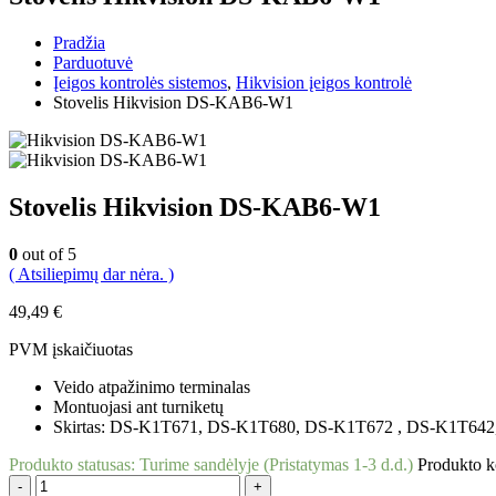
Pradžia
Parduotuvė
Įeigos kontrolės sistemos
,
Hikvision įeigos kontrolė
Stovelis Hikvision DS-KAB6-W1
Stovelis Hikvision DS-KAB6-W1
0
out of 5
( Atsiliepimų dar nėra. )
49,49
€
PVM įskaičiuotas
Veido atpažinimo terminalas
Montuojasi ant turniketų
Skirtas: DS-K1T671, DS-K1T680, DS-K1T672 , DS-K1T64
Produkto statusas:
Turime sandėlyje (Pristatymas 1-3 d.d.)
Produkto 
-
+