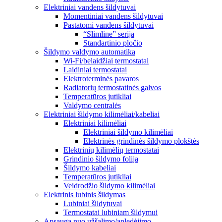
Elektriniai vandens šildytuvai
Momentiniai vandens šildytuvai
Pastatomi vandens šildytuvai
“Slimline” serija
Standartinio pločio
Šildymo valdymo automatika
Wi-Fi/belaidžiai termostatai
Laidiniai termostatai
Elektroterminės pavaros
Radiatorių termostatinės galvos
Temperatūros jutikliai
Valdymo centralės
Elektriniai šildymo kilimėliai/kabeliai
Elektriniai kilimėliai
Elektriniai šildymo kilimėliai
Elektrinės grindinės šildymo plokštės
Elektrinių kilimėlių termostatai
Grindinio šildymo folija
Šildymo kabeliai
Temperatūros jutikliai
Veidrodžio šildymo kilimėliai
Elektrinis lubinis šildymas
Lubiniai šildytuvai
Termostatai lubiniam šildymui
Apsauga nuo užšalimo/apledėjimo