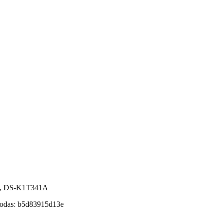
2, DS-K1T341A
kodas:
b5d83915d13e