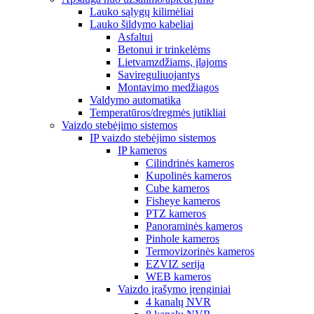
Lauko sąlygų kilimėliai
Lauko šildymo kabeliai
Asfaltui
Betonui ir trinkelėms
Lietvamzdžiams, įlajoms
Savireguliuojantys
Montavimo medžiagos
Valdymo automatika
Temperatūros/dregmės jutikliai
Vaizdo stebėjimo sistemos
IP vaizdo stebėjimo sistemos
IP kameros
Cilindrinės kameros
Kupolinės kameros
Cube kameros
Fisheye kameros
PTZ kameros
Panoraminės kameros
Pinhole kameros
Termovizorinės kameros
EZVIZ serija
WEB kameros
Vaizdo įrašymo įrenginiai
4 kanalų NVR