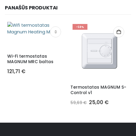
PANAŠŪS PRODUKTAI
-58%
Wi-Fi termostatas
E
MAGNUM MRC baltas
121,71
€
Termostatas MAGNUM S-
Control v1
25,00
€
59,69
€