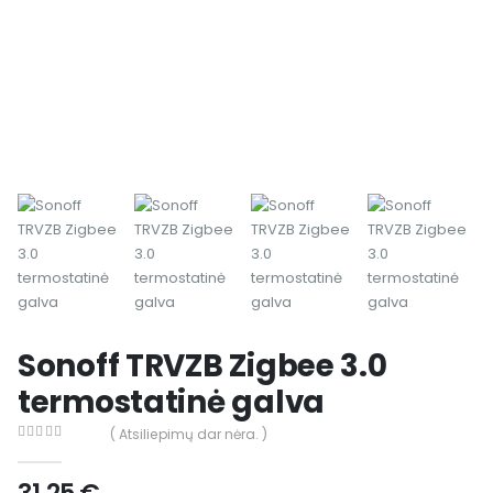
Sonoff TRVZB Zigbee 3.0
termostatinė galva
( Atsiliepimų dar nėra. )
0
out of 5