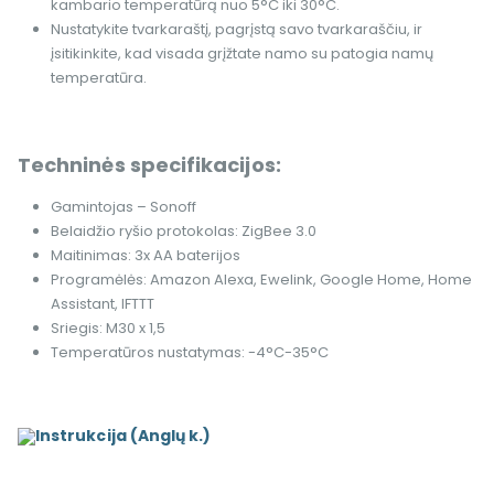
kambario temperatūrą nuo 5°C iki 30°C.
Nustatykite tvarkaraštį, pagrįstą savo tvarkaraščiu, ir
įsitikinkite, kad visada grįžtate namo su patogia namų
temperatūra.
Techninės specifikacijos:
Gamintojas – Sonoff
Belaidžio ryšio protokolas: ZigBee 3.0
Maitinimas: 3x AA baterijos
Programėlės: Amazon Alexa, Ewelink, Google Home, Home
Assistant, IFTTT
Sriegis: M30 x 1,5
Temperatūros nustatymas: -4°C-35°C
Instrukcija (Anglų k.)