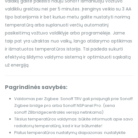
valdiklį galite pakeisti nauju Sonoff išmaniuoju vožtuvo
valdikliu greičiau nei per 5 minutes. Įrenginys veikia su 3 AA
tipo baterijomis ir bet kuriuo metu galite nustatyti norimą
temperatūrą arba suplanuoti verčių automatinį
pasikeitimą vožtuvo valdiklyje arba programėlėje. Jame
taip pat yra užraktas nuo vaikų, lango atidarymo aptikimas
ir išmatuotos temperatūros istorija. Tai padeda sukurti
efektyvią šildymo valdymo sistemą ir optimizuoti sąskaitą
už energiją.
Pagrindinės savybės:
Valdomas per Zigbee: Sonoff TRV gali prisijungti prie Sonoff
Zigbee bridge pro arba Sonoff NSPanel Pro. (sena
sonoff ZBbridgecentralės versija netinkama)
Tikslus temperatūros valdymas: būkite informuoti apie savo
radiatorių temperatūrą, kad ir kur būtumėte!
Platus temperatūros nustatymų diapazonas: nustatykite