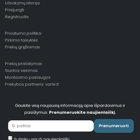
Užsakymų istorija
Prisijungti
Registruotis
Privatumo politika
Pirkimo taisyklės
Prekių grąžinimas
Prekių pristatymas
Siuntos sekimas
Montavimo paslaugos
Prekybos partneris: varle.lt
Gaukite visą naujausią informaciją apie išpardavimus ir
pasiūlymus.
Prenumeruokite naujienlaiškį.
Prenumeruoti
Sutinku gauti naujienlaiškį