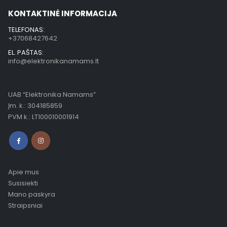
KONTAKTINĖ INFORMACIJA
TELEFONAS:
+37068427642
EL. PAŠTAS:
info@elektronikanamams.lt
UAB “Elektronika Namams”
Įm. k.: 304185859
PVM k.: LT100010001914
Apie mus
Susisiekti
Mano paskyra
Straipsniai