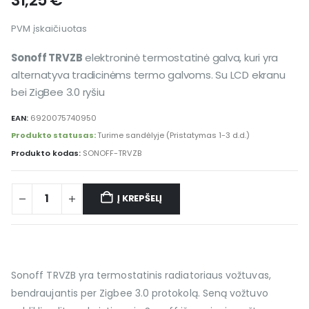
31,25
€
PVM įskaičiuotas
Sonoff TRVZB
elektroninė termostatinė galva, kuri yra
alternatyva tradicinėms termo galvoms. Su LCD ekranu
bei ZigBee 3.0 ryšiu
EAN:
6920075740950
Produkto statusas:
Turime sandėlyje (Pristatymas 1-3 d.d.)
Produkto kodas:
SONOFF-TRVZB
Į KREPŠELĮ
Sonoff TRVZB yra termostatinis radiatoriaus vožtuvas,
bendraujantis per Zigbee 3.0 protokolą. Seną vožtuvo