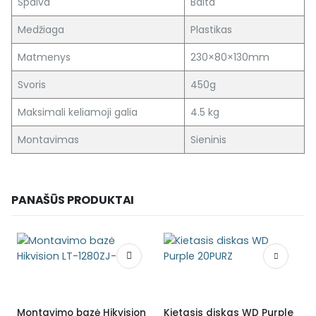
Spalva
Balta
Medžiaga
Plastikas
Matmenys
230×80×130mm
Svoris
450g
Maksimali keliamoji galia
4.5 kg
Montavimas
Sieninis
PANAŠŪS PRODUKTAI
Montavimo bazė Hikvision
Kietasis diskas WD Purple
M