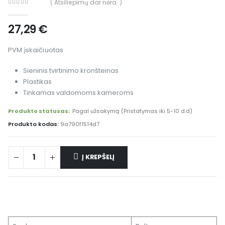
( Atsiliepimų dar nėra. )
0
out of 5
27,29
€
PVM įskaičiuotas
Sieninis tvirtinimo kronšteinas
Plastikas
Tinkamas valdomoms kameroms
Produkto statusas:
Pagal užsakymą (Pristatymas iki 5-10 d.d)
Produkto kodas:
9a790f1514d7
Į KREPŠELĮ
Alternative: