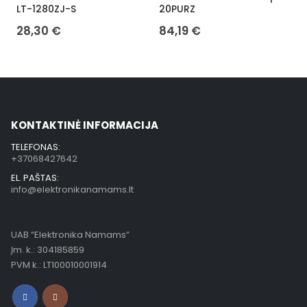
LT-1280ZJ-S
20PURZ
28,30
€
84,19
€
KONTAKTINĖ INFORMACIJA
TELEFONAS:
+37068427642
EL. PAŠTAS:
info@elektronikanamams.lt
UAB “Elektronika Namams”
Įm. k.: 304185859
PVM k.: LT100010001914