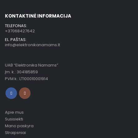
KONTAKTINĖ INFORMACIJA
TELEFONAS:
+37068427642
EL. PAŠTAS:
info@elektronikanamams.lt
UAB “Elektronika Namams”
Įm. k.: 304185859
PVM k.: LT100010001914
Apie mus
Susisiekti
Mano paskyra
Straipsniai