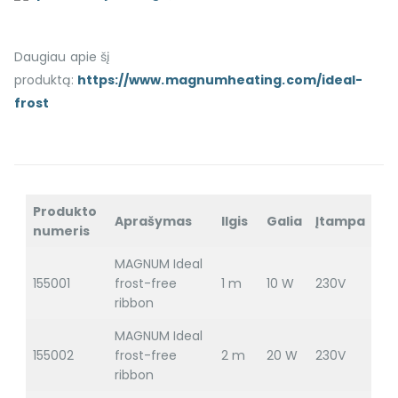
Daugiau apie šį
produktą:
https://www.magnumheating.com/ideal-
frost
Produkto
Aprašymas
Ilgis
Galia
Įtampa
numeris
MAGNUM Ideal
155001
frost-free
1 m
10 W
230V
ribbon
MAGNUM Ideal
155002
frost-free
2 m
20 W
230V
ribbon