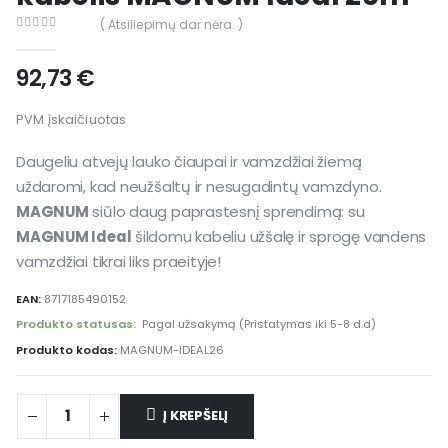
( Atsiliepimų dar nėra. )
0
out of 5
92,73
€
PVM įskaičiuotas
Daugeliu atvejų lauko čiaupai ir vamzdžiai žiemą
uždaromi, kad neužšaltų ir nesugadintų vamzdyno.
MAGNUM
siūlo daug paprastesnį sprendimą: su
MAGNUM Ideal
šildomu kabeliu užšalę ir sprogę vandens
vamzdžiai tikrai liks praeityje!
EAN:
8717185490152
Produkto statusas:
Pagal užsakymą (Pristatymas iki 5-8 d.d)
Produkto kodas:
MAGNUM-IDEAL26
Į KREPŠELĮ
Alternative: