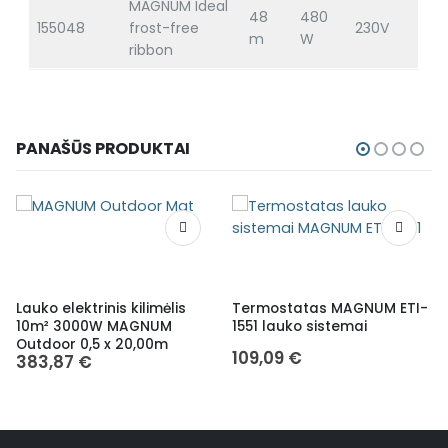
MAGNUM Ideal
48
480
155048
frost-free
230V
m
W
ribbon
PANAŠŪS PRODUKTAI
Lauko elektrinis kilimėlis
Termostatas MAGNUM ETI-
10m² 3000W MAGNUM
1551 lauko sistemai
Outdoor 0,5 x 20,00m
109,09
€
383,87
€