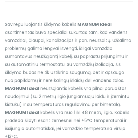
Savireguliuojantis šildymo kabelis
MAGNUM Ideal
asortimentas buvo specialiai sukurtas tam, kad vandens
vamzdžiai, čiaupai, kanalizacijos ir pan. neužšaltų. Užšalimo
problemų galima lengvai išvengti, išilgai vamzdžio
sumontavus neužšąlantį kabelį, su paprastu prijungimu ir
su automatiniu termostatu. Su vamzdžių izoliacija, šis
šildymo būdas ne tik užtikrina saugumą, bet ir apsaugo
nuo papildomų ir nereikalingų išlaidų dėl vandens žalos.
MAGNUM Ideal
neužšąlantis kabelis yra pilnai paruoštos
naudojimui (su 2 metrų ilgio jungiamuoju laidu ir įžemintu
kištuku) ir su temperatūros reguliavimu per bimetalą.
MAGNUM Ideal
kabelis yra nuo 1 iki 48 metrų ilgio. Kabelis
pradeda šildyti esant žemesnei nei +5°C temperatūrai ir
išsijungia automatiškai, jei vamzdžio temperatūra viršija
+13°C.