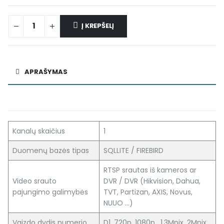
Į KREPŠELĮ
Alternative:
APRAŠYMAS
Kanalų skaičius
1
Duomenų bazės tipas
SQLLITE / FIREBIRD
RTSP srautas iš kameros ar
Video srauto
DVR / DVR (Hikvision, Dahua,
pajungimo galimybės
TVT, Partizan, AXIS, Novus,
NUUO …)
Vaizdo dydis numerio
D1, 720p, 1080p, 1,3Mpix, 2Mpix,