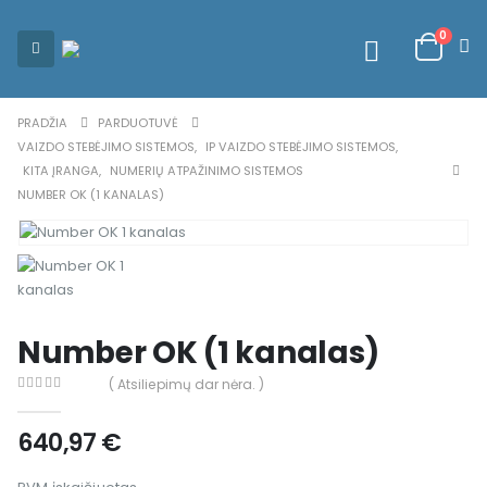
0
PRADŽIA
PARDUOTUVĖ
VAIZDO STEBĖJIMO SISTEMOS
,
IP VAIZDO STEBĖJIMO SISTEMOS
,
KITA ĮRANGA
,
NUMERIŲ ATPAŽINIMO SISTEMOS
NUMBER OK (1 KANALAS)
Number OK (1 kanalas)
( Atsiliepimų dar nėra. )
0
out of 5
640,97
€