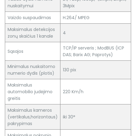
nuskaitymui
3Mpix
Vaizdo suspaudimas
H.264/ MPEG
Maksimalus detekcijos
4
zonų skaičius 1 kanale
TCP/IP serveris ; ModBUS (ICP
Sąsajos
DAS; Barix AG; Paprotys)
Minimalus nuskaitomo
130 pix
numerio dydis (plotis)
Maksimalus
automobilio judėjimo
220 Km/h
greitis
Maksimalus kameros
(vertikalus,horizontaus)
iki 30°
pakrypimas
Maksimalus pokrypio