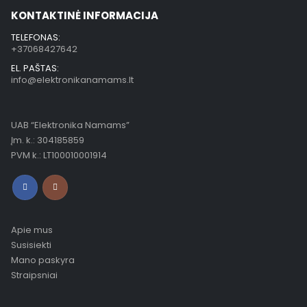
KONTAKTINĖ INFORMACIJA
TELEFONAS:
+37068427642
EL. PAŠTAS:
info@elektronikanamams.lt
UAB “Elektronika Namams”
Įm. k.: 304185859
PVM k.: LT100010001914
Apie mus
Susisiekti
Mano paskyra
Straipsniai