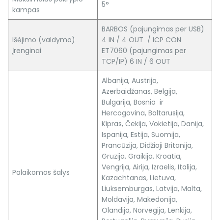
5°
kampas
BARBOS (pajungimas per USB)
Išėjimo (valdymo)
4 IN / 4 OUT / ICP CON
įrenginai
ET7060 (pajungimas per
TCP/IP) 6 IN / 6 OUT
Albanija, Austrija,
Azerbaidžanas, Belgija,
Bulgarija, Bosnia ir
Hercogovina, Baltarusija,
Kipras, Čekija, Vokietija, Danija,
Ispanija, Estija, Suomija,
Prancūzija, Didžioji Britanija,
Gruzija, Graikija, Kroatia,
Vengrija, Airija, Izraelis, Italija,
Palaikomos šalys
Kazachtanas, Lietuva,
Liuksemburgas, Latvija, Malta,
Moldavija, Makedonija,
Olandija, Norvegija, Lenkija,