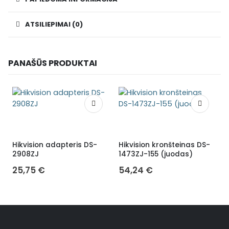
ATSILIEPIMAI (0)
PANAŠŪS PRODUKTAI
Hikvision adapteris DS-
Hikvision kronšteinas DS-
M
2908ZJ
1473ZJ-155 (juodas)
25,75
€
54,24
€