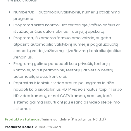
PVM įskaičiuotas
NumberOk – automobilų valstybinių numerių atpažinimo
programa.
Programa skirta konrtroliuoti teritorijoje įvažiuojančius ar
išvažiuojančius automobilius ir daryti jų apskaitą.
Programa, iš kameros formuojamo vaizdo, sugeba
atpažinti automobilio valstybinį numerį ir pagal užduotą
scenarijų valdo įvažiavimą ir įvažiavimą kontroliuojančius
įrenginius.
Programą galima panaudoti kaip privačių teritorijų
kontrolei, taip ir pramoninių teritorijų, ar verslo centrų
automobilų srauto kontrolei.
Paprastas ir lankstus video srauto pajungimas leidžia
naudoti kaip šiuolaikinius HD IP video srautus, taip ir Turbo
HD video kamerų, ar net CCTV kamerų srautus, todėl
sistemą galima sukurti ant jau esančios video stebėjimo
sistemos.
Produkto statusas:
Turime sandėlyje (Pristatymas 1-3 d.d.)
Produkto kodas:
a0b693fb59dd