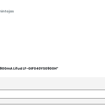
intojas
6W 900mA Lifud LF-GIF040YS0900H”