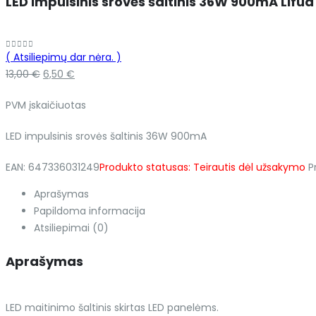
LED impulsinis srovės šaltinis 36W 900mA Lif
( Atsiliepimų dar nėra. )
0
out of 5
Original
Current
13,00
€
6,50
€
price
price
PVM įskaičiuotas
was:
is:
13,00 €.
6,50 €.
LED impulsinis srovės šaltinis 36W 900mA
EAN:
647336031249
Produkto statusas:
Teirautis dėl užsakymo
P
Aprašymas
Papildoma informacija
Atsiliepimai (0)
Aprašymas
LED maitinimo šaltinis skirtas LED panelėms.