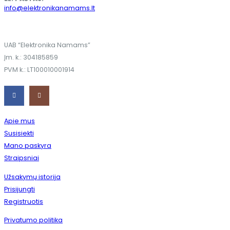
info@elektronikanamams.lt
UAB “Elektronika Namams”
Įm. k.: 304185859
PVM k.: LT100010001914
Apie mus
Susisiekti
Mano paskyra
Straipsniai
Užsakymų istorija
Prisijungti
Registruotis
Privatumo politika