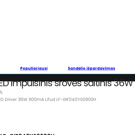
Populiariausi
Sandėlio išpardavimas
ED impulsinis srovės šaltinis 3
%