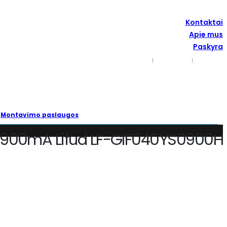
Kontaktai
Apie mus
Paskyra
Kontaktai
Apie Mus
Paskyra
Montavimo paslaugos
6W 900mA Lifud LF-GIF040YS0900H