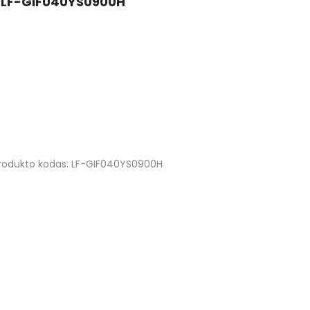
ud LF-GIF040YS0900H
rodukto kodas:
LF-GIF040YS0900H