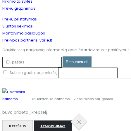
Pirkimo taisyklės
Prekių grąžinimas
Prekių pristatymas
Siuntos sekimas
Montavimo paslaugos
Prekybos partneris: varle.lt
Gaukite visą naujausią informaciją apie išpardavimus ir pasiūlymus
Prenumeruoti
Sutinku gauti naujienlaiškį
© Elektronika Namams - Visos teisės saugomos
buvo pridėta į krepšelį.
KREPŠELIS
APMOKĖJIMAS