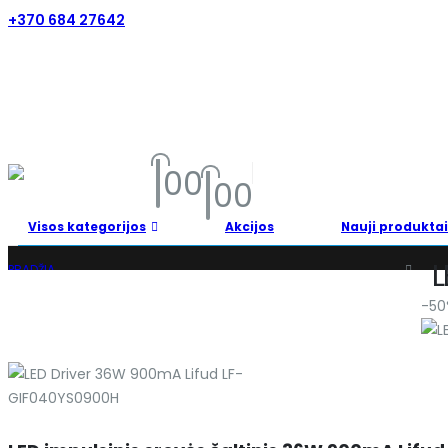
+370 684 27642
0
0
0
0
Visos kategorijos
Akcijos
Nauji produktai
L
PRADŽIA
PARDUOTUVĖ
-50
SANDĖLIO IŠPARDAVIMAS
LED IMPULSINIS SROVĖS ŠALTINIS 36W 900MA LIFUD LF-GIF040YS0900H