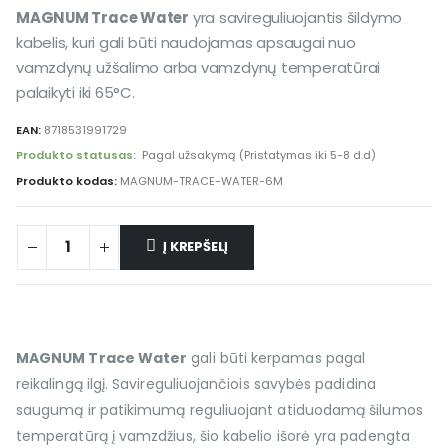
MAGNUM Trace Water
yra savireguliuojantis šildymo
kabelis, kuri gali būti naudojamas apsaugai nuo
vamzdynų užšalimo arba vamzdynų temperatūrai
palaikyti iki 65°C.
EAN:
8718531991729
Produkto statusas:
Pagal užsakymą (Pristatymas iki 5-8 d.d)
Produkto kodas:
MAGNUM-TRACE-WATER-6M
Į KREPŠELĮ
MAGNUM Trace Water
gali būti kerpamas pagal
reikalingą ilgį. Savireguliuojančiois savybės padidina
saugumą ir patikimumą reguliuojant atiduodamą šilumos
temperatūrą į vamzdžius, šio kabelio išorė yra padengta