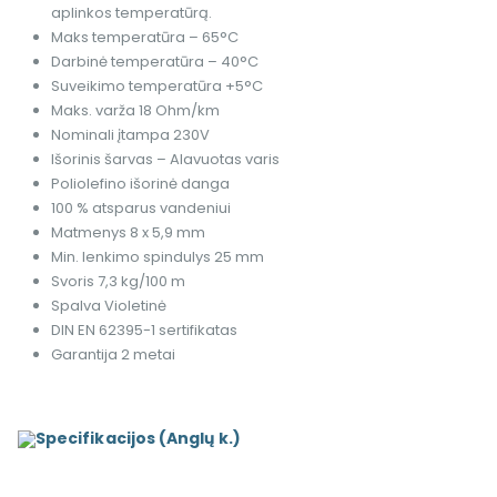
aplinkos temperatūrą.
Maks temperatūra – 65°C
Darbinė temperatūra – 40°C
Suveikimo temperatūra +5°C
Maks. varža 18 Ohm/km
Nominali įtampa 230V
Išorinis šarvas – Alavuotas varis
Poliolefino išorinė danga
100 % atsparus vandeniui
Matmenys 8 x 5,9 mm
Min. lenkimo spindulys 25 mm
Svoris 7,3 kg/100 m
Spalva Violetinė
DIN EN 62395-1 sertifikatas
Garantija 2 metai
Specifikacijos (Anglų k.)