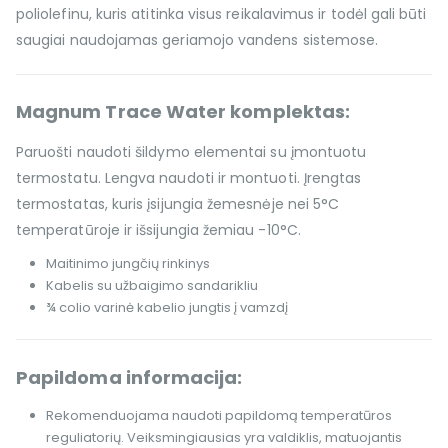
poliolefinu, kuris atitinka visus reikalavimus ir todėl gali būti
saugiai naudojamas geriamojo vandens sistemose.
Magnum Trace Water komplektas:
Paruošti naudoti šildymo elementai su įmontuotu
termostatu. Lengva naudoti ir montuoti. Įrengtas
termostatas, kuris įsijungia žemesnėje nei 5°C
temperatūroje ir išsijungia žemiau -10°C.
Maitinimo jungčių rinkinys
Kabelis su užbaigimo sandarikliu
¾ colio varinė kabelio jungtis į vamzdį
Papildoma informacija:
Rekomenduojama naudoti papildomą temperatūros
reguliatorių. Veiksmingiausias yra valdiklis, matuojantis