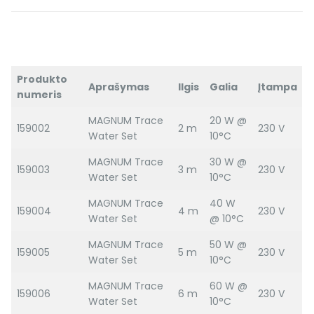
Produkto
Aprašymas
Ilgis
Galia
Įtampa
numeris
MAGNUM Trace
20 W @
159002
2 m
230 V
Water Set
10°C
MAGNUM Trace
30 W @
159003
3 m
230 V
Water Set
10°C
MAGNUM Trace
40 W
159004
4 m
230 V
Water Set
@ 10°C
MAGNUM Trace
50 W @
159005
5 m
230 V
Water Set
10°C
MAGNUM Trace
60 W @
159006
6 m
230 V
Water Set
10°C