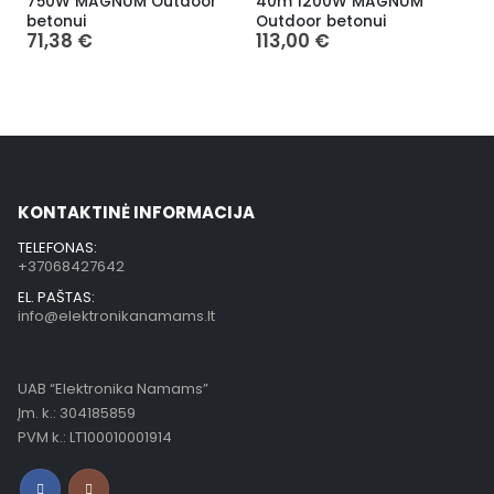
750W MAGNUM Outdoor
40m 1200W MAGNUM
betonui
Outdoor betonui
t
71,38
€
113,00
€
KONTAKTINĖ INFORMACIJA
TELEFONAS:
+37068427642
EL. PAŠTAS:
info@elektronikanamams.lt
UAB “Elektronika Namams”
Įm. k.: 304185859
PVM k.: LT100010001914