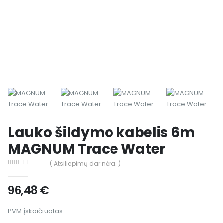
Lauko šildymo kabelis 6m
MAGNUM Trace Water
( Atsiliepimų dar nėra. )
0
out of 5
96,48
€
PVM įskaičiuotas