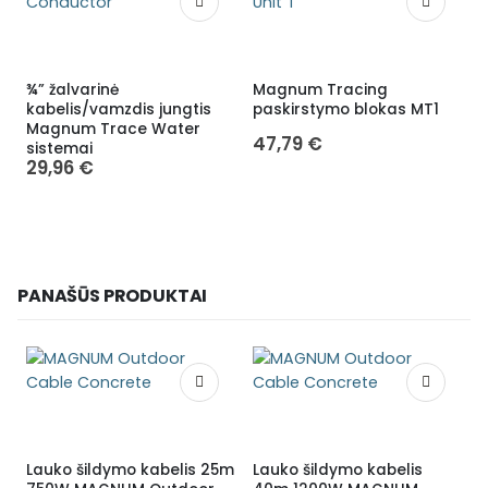
¾” žalvarinė
Magnum Tracing
T
kabelis/vamzdis jungtis
paskirstymo blokas MT1
u
Magnum Trace Water
47,79
€
sistemai
29,96
€
PANAŠŪS PRODUKTAI
Lauko šildymo kabelis 25m
Lauko šildymo kabelis