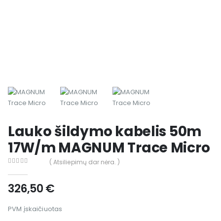
Lauko šildymo kabelis 50m
17W/m MAGNUM Trace Micro
( Atsiliepimų dar nėra. )
0
out of 5
326,50
€
PVM įskaičiuotas