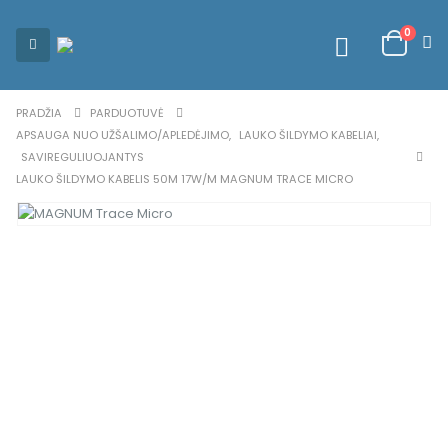
0
PRADŽIA
PARDUOTUVĖ
APSAUGA NUO UŽŠALIMO/APLEDĖJIMO
,
LAUKO ŠILDYMO KABELIAI
,
SAVIREGULIUOJANTYS
LAUKO ŠILDYMO KABELIS 50M 17W/M MAGNUM TRACE MICRO