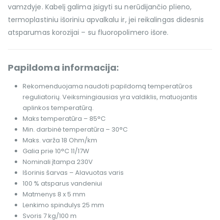
vamzdyje. Kabelį galima įsigyti su nerūdijančio plieno,
termoplastiniu išoriniu apvalkalu ir, jei reikalingas didesnis
atsparumas korozijai – su fluoropolimero išore.
Papildoma informacija:
Rekomenduojama naudoti papildomą temperatūros
reguliatorių. Veiksmingiausias yra valdiklis, matuojantis
aplinkos temperatūrą.
Maks temperatūra – 85°C
Min. darbinė temperatūra – 30°C
Maks. varža 18 Ohm/km
Galia prie 10°C 11/17W
Nominali įtampa 230V
Išorinis šarvas – Alavuotas varis
100 % atsparus vandeniui
Matmenys 8 x 5 mm
Lenkimo spindulys 25 mm
Svoris 7 kg/100 m