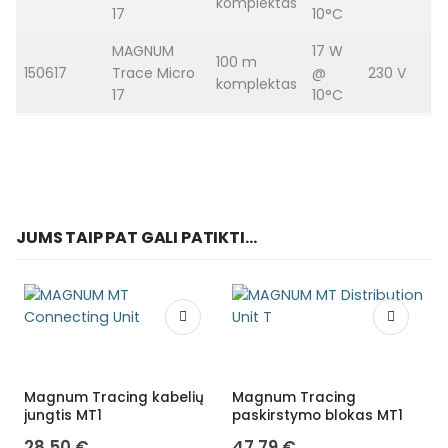
komplektas
17
10°C
MAGNUM
17 W
100 m
150617
Trace Micro
@
230 V
komplektas
17
10°C
JUMS TAIP PAT GALI PATIKTI...
Magnum Tracing kabelių
Magnum Tracing
T
jungtis MT1
paskirstymo blokas MT1
u
28,50
€
47,79
€