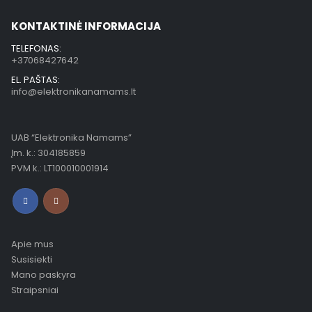
KONTAKTINĖ INFORMACIJA
TELEFONAS:
+37068427642
EL. PAŠTAS:
info@elektronikanamams.lt
UAB “Elektronika Namams”
Įm. k.: 304185859
PVM k.: LT100010001914
Apie mus
Susisiekti
Mano paskyra
Straipsniai