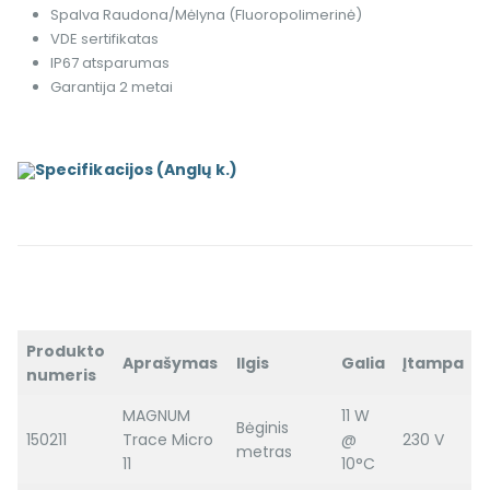
Spalva Raudona/Mėlyna (Fluoropolimerinė)
VDE sertifikatas
IP67 atsparumas
Garantija 2 metai
Specifikacijos (Anglų k.)
Produkto
Aprašymas
Ilgis
Galia
Įtampa
numeris
MAGNUM
11 W
Bėginis
150211
Trace Micro
@
230 V
metras
11
10°C