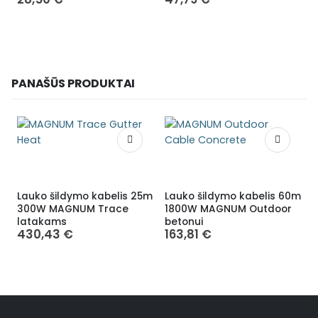
PANAŠŪS PRODUKTAI
Lauko šildymo kabelis 25m
Lauko šildymo kabelis 60m
L
300W MAGNUM Trace
1800W MAGNUM Outdoor
latakams
betonui
O
430,43
€
163,81
€