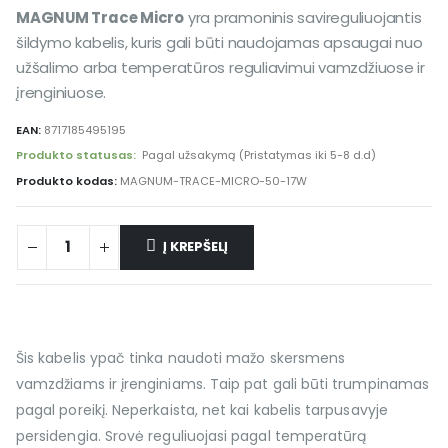
MAGNUM Trace Micro
yra pramoninis savireguliuojantis
šildymo kabelis, kuris gali būti naudojamas apsaugai nuo
užšalimo arba temperatūros reguliavimui vamzdžiuose ir
įrenginiuose.
EAN:
8717185495195
Produkto statusas:
Pagal užsakymą (Pristatymas iki 5-8 d.d)
Produkto kodas:
MAGNUM-TRACE-MICRO-50-17W
Į KREPŠELĮ
Alternative:
Šis kabelis ypač tinka naudoti mažo skersmens
vamzdžiams ir įrenginiams. Taip pat gali būti trumpinamas
pagal poreikį. Neperkaista, net kai kabelis tarpusavyje
persidengia. Srovė reguliuojasi pagal temperatūrą