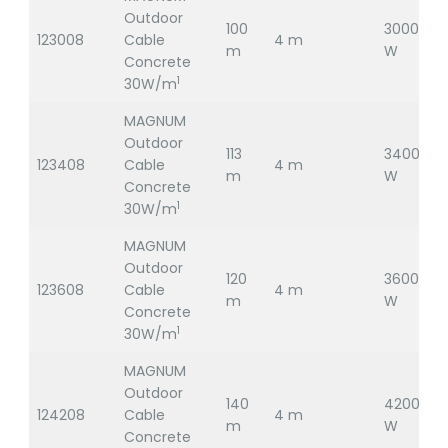
Outdoor
100
3000
123008
Cable
4 m
2
m
W
Concrete
1
30W/m
MAGNUM
Outdoor
113
3400
123408
Cable
4 m
2
m
W
Concrete
1
30W/m
MAGNUM
Outdoor
120
3600
123608
Cable
4 m
2
m
W
Concrete
1
30W/m
MAGNUM
Outdoor
140
4200
124208
Cable
4 m
2
m
W
Concrete