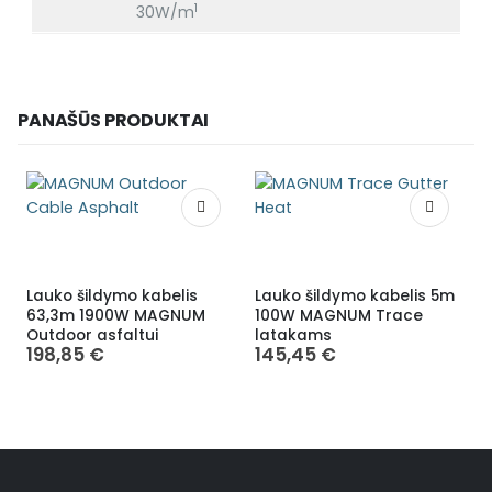
1
30W/m
PANAŠŪS PRODUKTAI
Lauko šildymo kabelis
Lauko šildymo kabelis 5m
D
63,3m 1900W MAGNUM
100W MAGNUM Trace
Outdoor asfaltui
latakams
198,85
€
145,45
€