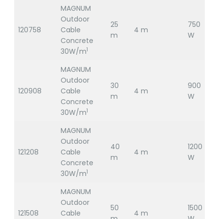
MAGNUM
Outdoor
25
750
120758
Cable
4 m
2
m
W
Concrete
1
30W/m
MAGNUM
Outdoor
30
900
120908
Cable
4 m
2
m
W
Concrete
1
30W/m
MAGNUM
Outdoor
40
1200
121208
Cable
4 m
2
m
W
Concrete
1
30W/m
MAGNUM
Outdoor
50
1500
121508
Cable
4 m
2
m
W