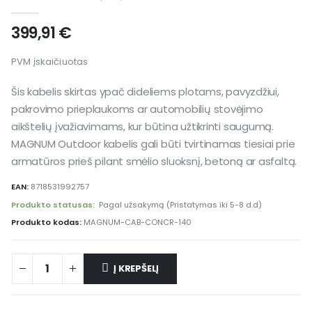
0
out of 5
399,91
€
PVM įskaičiuotas
Šis kabelis skirtas ypač dideliems plotams, pavyzdžiui,
pakrovimo prieplaukoms ar automobilių stovėjimo
aikštelių įvažiavimams, kur būtina užtikrinti saugumą.
MAGNUM Outdoor kabelis gali būti tvirtinamas tiesiai prie
armatūros prieš pilant smėlio sluoksnį, betoną ar asfaltą.
EAN:
8718531992757
Produkto statusas:
Pagal užsakymą (Pristatymas iki 5-8 d.d)
Produkto kodas:
MAGNUM-CAB-CONCR-140
Į KREPŠELĮ