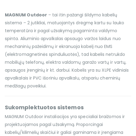
MAGNUM Outdoor
– tai itin pažangi šildymo kabelių
sistema – 2 jutikliai, matuojantys drėgmę kartu su lauko
temperatūra ir pagal užsakymą pagaminta valdymo
spinta. Aliuminio apvalkalas apsaugo varžos laidus nuo
mechaninių pažeidimų ir ekranuoja kabelį nuo EMS
(elektromagnetinės spinduliuotės), tad kabelis netrukdo
mobiliųjų telefonų, elektra valdomų garažo vartų ir vartų,
apsaugos įrenginių ir kt. darbui. Kabelis yra su XLPE vidiniais
apvalkalais ir PVC išoriniu apvalkalu, atspariu cheminių
medžiagų poveikiui.
Sukomplektuotos sistemos
MAGNUM Outdoor instaliacijos yra specialiai braižomos ir
projektuojamos pagal užsakymą. Proporcingai
kabelių/kilimėlių skaičiui ir galiai gaminama ir įrengiama