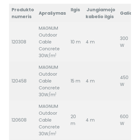
Produkto
Ilgis
Jungiamojo
Aprašymas
Galia
numeris
kabelio ilgis
MAGNUM
Outdoor
300
120308
Cable
10 m
4 m
2
W
Concrete
1
30W/m
MAGNUM
Outdoor
450
120458
Cable
15 m
4 m
2
W
Concrete
1
30W/m
MAGNUM
Outdoor
20
600
120608
Cable
4 m
2
m
W
Concrete
1
30W/m