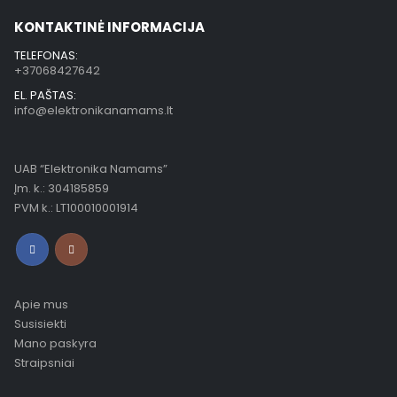
KONTAKTINĖ INFORMACIJA
TELEFONAS:
+37068427642
EL. PAŠTAS:
info@elektronikanamams.lt
UAB “Elektronika Namams”
Įm. k.: 304185859
PVM k.: LT100010001914
Apie mus
Susisiekti
Mano paskyra
Straipsniai