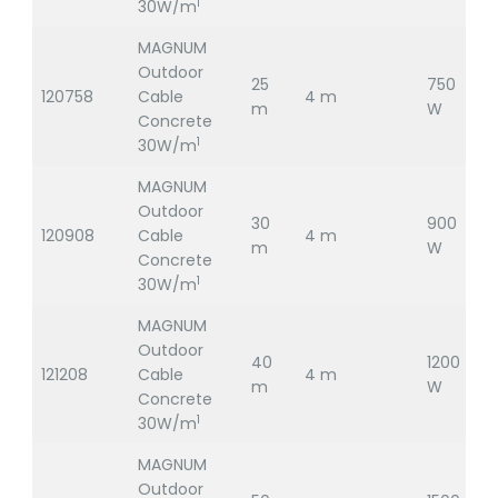
1
30W/m
MAGNUM
Outdoor
25
750
120758
Cable
4 m
2
m
W
Concrete
1
30W/m
MAGNUM
Outdoor
30
900
120908
Cable
4 m
2
m
W
Concrete
1
30W/m
MAGNUM
Outdoor
40
1200
121208
Cable
4 m
2
m
W
Concrete
1
30W/m
MAGNUM
Outdoor