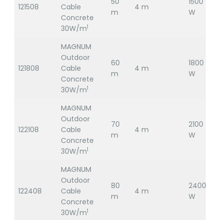
50
1500
121508
Cable
4 m
2
m
W
Concrete
1
30W/m
MAGNUM
Outdoor
60
1800
121808
Cable
4 m
2
m
W
Concrete
1
30W/m
MAGNUM
Outdoor
70
2100
122108
Cable
4 m
2
m
W
Concrete
1
30W/m
MAGNUM
Outdoor
80
2400
122408
Cable
4 m
2
m
W
Concrete
1
30W/m