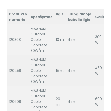
Produkto
Ilgis
Jungiamojo
Aprašymas
Galia
numeris
kabelio ilgis
MAGNUM
Outdoor
300
120308
Cable
10 m
4 m
2
W
Concrete
1
30W/m
MAGNUM
Outdoor
450
120458
Cable
15 m
4 m
2
W
Concrete
1
30W/m
MAGNUM
Outdoor
20
600
120608
Cable
4 m
2
m
W
Concrete