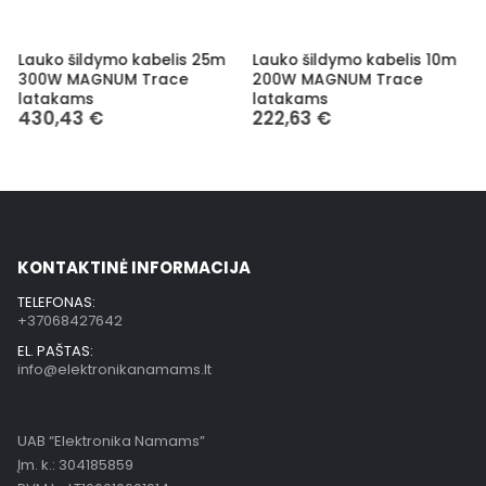
Lauko šildymo kabelis 25m
Lauko šildymo kabelis 10m
300W MAGNUM Trace
200W MAGNUM Trace
latakams
latakams
430,43
€
222,63
€
KONTAKTINĖ INFORMACIJA
TELEFONAS:
+37068427642
EL. PAŠTAS:
info@elektronikanamams.lt
UAB “Elektronika Namams”
Įm. k.: 304185859