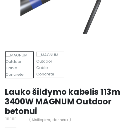
Lauko šildymo kabelis 113m
3400W MAGNUM Outdoor
betonui
( Atsiliepimų dar nėra. )
0
out of 5