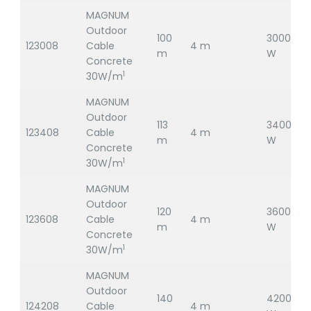
MAGNUM
Outdoor
100
3000
123008
Cable
4 m
2
m
W
Concrete
1
30W/m
MAGNUM
Outdoor
113
3400
123408
Cable
4 m
2
m
W
Concrete
1
30W/m
MAGNUM
Outdoor
120
3600
123608
Cable
4 m
2
m
W
Concrete
1
30W/m
MAGNUM
Outdoor
140
4200
124208
Cable
4 m
2