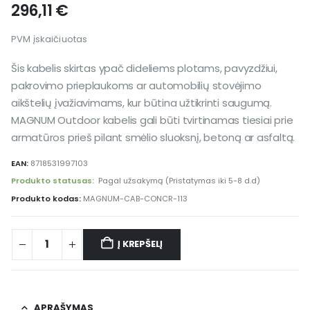
296,11
€
PVM įskaičiuotas
Šis kabelis skirtas ypač dideliems plotams, pavyzdžiui,
pakrovimo prieplaukoms ar automobilių stovėjimo
aikštelių įvažiavimams, kur būtina užtikrinti saugumą.
MAGNUM Outdoor kabelis gali būti tvirtinamas tiesiai prie
armatūros prieš pilant smėlio sluoksnį, betoną ar asfaltą.
EAN:
8718531997103
Produkto statusas:
Pagal užsakymą (Pristatymas iki 5-8 d.d)
Produkto kodas:
MAGNUM-CAB-CONCR-113
Į KREPŠELĮ
Alternative:
APRAŠYMAS