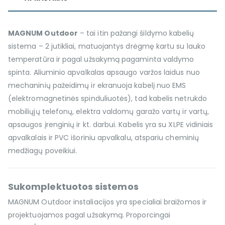
MAGNUM Outdoor
– tai itin pažangi šildymo kabelių
sistema – 2 jutikliai, matuojantys drėgmę kartu su lauko
temperatūra ir pagal užsakymą pagaminta valdymo
spinta. Aliuminio apvalkalas apsaugo varžos laidus nuo
mechaninių pažeidimų ir ekranuoja kabelį nuo EMS
(elektromagnetinės spinduliuotės), tad kabelis netrukdo
mobiliųjų telefonų, elektra valdomų garažo vartų ir vartų,
apsaugos įrenginių ir kt. darbui. Kabelis yra su XLPE vidiniais
apvalkalais ir PVC išoriniu apvalkalu, atspariu cheminių
medžiagų poveikiui.
Sukomplektuotos sistemos
MAGNUM Outdoor instaliacijos yra specialiai braižomos ir
projektuojamos pagal užsakymą. Proporcingai