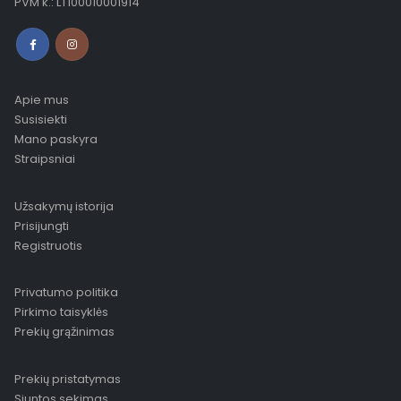
PVM k.: LT100010001914
Apie mus
Susisiekti
Mano paskyra
Straipsniai
Užsakymų istorija
Prisijungti
Registruotis
Privatumo politika
Pirkimo taisyklės
Prekių grąžinimas
Prekių pristatymas
Siuntos sekimas