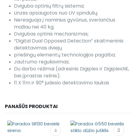
Dviguba optinių filtrų sistema;
Linzės apsaugotos nuo UV spindulių;
Nereaguoja į naminius gyvūnus, sveriančius
mažiau nei 40 kg;
Dvigubas optinis mechanizmas;
“Digital Dual Opposed Detection” skaitmeninis
detektavimas dviejų
priešingų elementų technologijos pagalba;
Jautrumo reguliavimas;
Du darbo rėžimai (adresinis Digiplex ir DigiplexNE,
bei įprastas relinis);
11 X 11m ir 90° judesio detektavimo laukas
PANAŠŪS PRODUKTAI