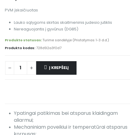
PVM įskaičiuotas
Lauko sąlygoms skirtas skaitmeninis judesio jutiklis
Nereaguojantis į gyvūnus (DG85)
Produkto statusas:
Turime sandėlyje (Pristatymas 1-3 d.d.)
Produkto kodas:
728d92a3f0d7
Į KREPŠELĮ
Ypatingai patikimas bei atsparus klaidingam
aliarmui;
Mechaniniam poveikiui ir temperatūrai atsparus
korpusas;