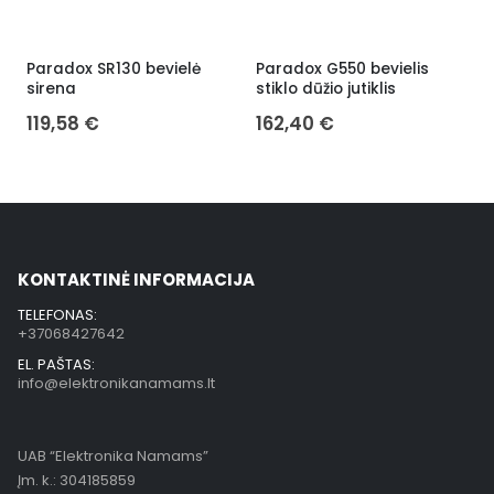
Paradox SR130 bevielė
Paradox G550 bevielis
Į
sirena
stiklo dūžio jutiklis
P
(
119,58
€
162,40
€
KONTAKTINĖ INFORMACIJA
TELEFONAS:
+37068427642
EL. PAŠTAS:
info@elektronikanamams.lt
UAB “Elektronika Namams”
Įm. k.: 304185859