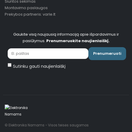
Siuntos sekimas
Montavimo paslaugos
Prekybos partneris: varle.lt
Gaukite visą naujausią informaciją apie išpardavimus ir
pasiūlymus.
Prenumeruokite naujienlaiškį.
Prenumeruoti
Sutinku gauti naujienlaiškį
© Elektronika Namams - Visos teisės saugomos