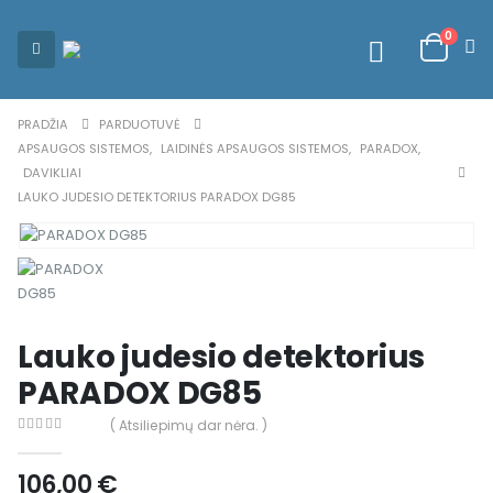
0
PRADŽIA
PARDUOTUVĖ
APSAUGOS SISTEMOS
,
LAIDINĖS APSAUGOS SISTEMOS
,
PARADOX
,
DAVIKLIAI
LAUKO JUDESIO DETEKTORIUS PARADOX DG85
Lauko judesio detektorius
PARADOX DG85
( Atsiliepimų dar nėra. )
0
out of 5
106,00
€