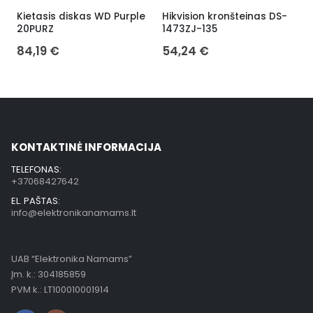
Kietasis diskas WD Purple
Hikvision kronšteinas DS-
H
20PURZ
1473ZJ-135
1
84,19
€
54,24
€
KONTAKTINĖ INFORMACIJA
TELEFONAS:
+37068427642
EL. PAŠTAS:
info@elektronikanamams.lt
UAB “Elektronika Namams”
Įm. k.: 304185859
PVM k.: LT100010001914