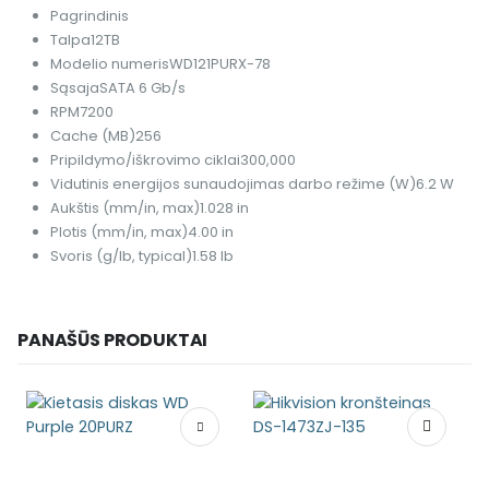
Pagrindinis
Talpa
12TB
Modelio numeris
WD121PURX-78
Sąsaja
SATA 6 Gb/s
RPM
7200
Cache (MB)
256
Pripildymo/iškrovimo ciklai
300,000
Vidutinis energijos sunaudojimas darbo režime (W)
6.2 W
Aukštis (mm/in, max)
1.028 in
Plotis (mm/in, max)
4.00 in
Svoris (g/lb, typical)
1.58 lb
PANAŠŪS PRODUKTAI