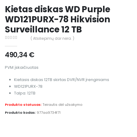
Kietas diskas WD Purple
WD121PURX-78 Hikvision
Surveillance 12 TB
( Atsiliepimų dar nėra. )
0
out of 5
490,34
€
PVM įskaičiuotas
Kietasis diskas 12TB skirtas DVR/NVR įrenginiams
WD121PURX-78
Talpa: 12TB
Produkto statusas:
Teirautis dėl užsakymo
Produkto kodas:
977aa9734f71