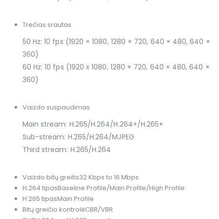
Trečias srautas
50 Hz: 10 fps (1920 × 1080, 1280 × 720, 640 × 480, 640 ×
360)
60 Hz: 10 fps (1920 x 1080, 1280 × 720, 640 × 480, 640 ×
360)
Vaizdo suspaudimas
Main stream: H.265/H.264/H.264+/H.265+
Sub-stream: H.265/H.264/MJPEG
Third stream: H.265/H.264
Vaizdo bitų greitis
32 Kbps to 16 Mbps
H.264 tipas
Baseline Profile/Main Profile/High Profile
H.265 tipas
Main Profile
Bitų greičio kontrolė
CBR/VBR