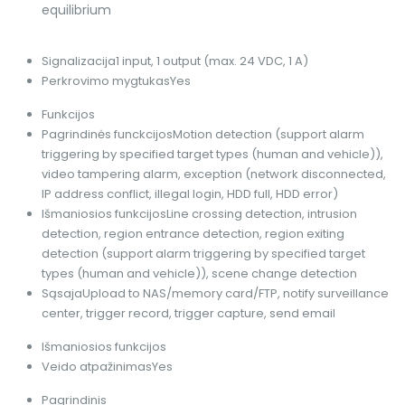
equilibrium
Signalizacija
1 input, 1 output (max. 24 VDC, 1 A)
Perkrovimo mygtukas
Yes
Funkcijos
Pagrindinės funckcijos
Motion detection (support alarm
triggering by specified target types (human and vehicle)),
video tampering alarm, exception (network disconnected,
IP address conflict, illegal login, HDD full, HDD error)
Išmaniosios funkcijos
Line crossing detection, intrusion
detection, region entrance detection, region exiting
detection (support alarm triggering by specified target
types (human and vehicle)), scene change detection
Sąsaja
Upload to NAS/memory card/FTP, notify surveillance
center, trigger record, trigger capture, send email
Išmaniosios funkcijos
Veido atpažinimas
Yes
Pagrindinis