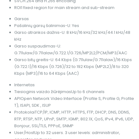
SVC
H.264 and H.265 encoding
ROI
1 fixed region for main stream and sub-stream
Garsas
Pašalinių garsų šalinimas
-U: Yes
Garso atrankos dažnis
-U: 8 kHz/16 kHz/32 kHz/44.1 kHz/48
kHz
Garso suspaudimas
-U:
G.711ulaw/G.711alaw/G.722.1/G.726/MP2L2/PCM/MP3/AAC
Garso bitų greitis
-U: 64 Kbps (G.711ulaw/G.711alaw)/16 Kbps
(G.722.1)/16 Kbps (G.726)/32 to 192 Kbps (MP2L2)/8 to 320
Kbps (MP3)/16 to 64 Kbps (AAC)
Internetas
Tiesioginis vaizdo žiūrėjimas
Up to 6 channels
API
Open Network Video Interface (Profile S, Profile G, Profile
T), ISAPI, SDK , ISUP
Protokolai
TCP/IP, ICMP, HTTP, HTTPS, FTP, DHCP, DNS, DDNS,
RTP, RTSP, NTP, UPnP, SMTP, IGMP, 802.1X, QoS, IPv4, IPv6, UDP,
Bonjour, SSL/TLS, PPPoE, SNMP
User/Host
Up to 32 users. 3 user levels: administrator,