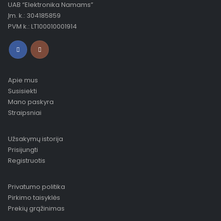
UAB “Elektronika Namams”
Įm. k.: 304185859
PVM k.: LT100010001914
Apie mus
Susisiekti
Mano paskyra
Straipsniai
Užsakymų istorija
Prisijungti
Registruotis
Privatumo politika
Pirkimo taisyklės
Prekių grąžinimas