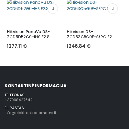
Hikvision PanoVu DS-
Hikvision DS-
L
2CD6D52G0-IHS F2.8
2CD63C5G0E-S/RC F2
a
1277,11
€
1246,84
€
KONTAKTINĖ INFORMACIJA
TELEFONAS:
+37068427642
EL. PAŠTAS:
info@elektronikanamams.lt