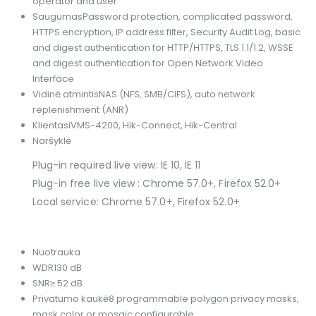
operator and user
Saugumas
Password protection, complicated password,
HTTPS encryption, IP address filter, Security Audit Log, basic
and digest authentication for HTTP/HTTPS, TLS 1.1/1.2, WSSE
and digest authentication for Open Network Video
Interface
Vidinė atmintis
NAS (NFS, SMB/CIFS), auto network
replenishment (ANR)
Klientas
iVMS-4200, Hik-Connect, Hik-Central
Naršyklė
Plug-in required live view: IE 10, IE 11
Plug-in free live view : Chrome 57.0+, Firefox 52.0+
Local service: Chrome 57.0+, Firefox 52.0+
Nuotrauka
WDR
130 dB
SNR
≥ 52 dB
Privatumo kaukė
8 programmable polygon privacy masks,
mask color or mosaic configurable