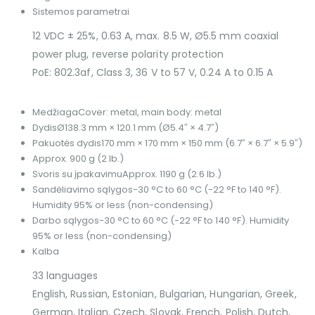
Sistemos parametrai
12 VDC ± 25%, 0.63 A, max. 8.5 W, Ø5.5 mm coaxial
power plug, reverse polarity protection
PoE: 802.3af, Class 3, 36 V to 57 V, 0.24 A to 0.15 A
Medžiaga
Cover: metal, main body: metal
Dydis
Ø138.3 mm × 120.1 mm (Ø5.4″ × 4.7″)
Pakuotės dydis
170 mm × 170 mm × 150 mm (6.7″ × 6.7″ × 5.9″)
Approx. 900 g (2 lb.)
Svoris su įpakavimu
Approx. 1190 g (2.6 lb.)
Sandėliavimo sąlygos
-30 °C to 60 °C (-22 °F to 140 °F).
Humidity 95% or less (non-condensing)
Darbo sąlygos
-30 °C to 60 °C (-22 °F to 140 °F). Humidity
95% or less (non-condensing)
Kalba
33 languages
English, Russian, Estonian, Bulgarian, Hungarian, Greek,
German, Italian, Czech, Slovak, French, Polish, Dutch,