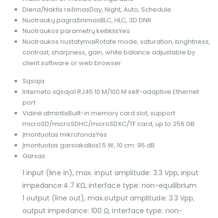
Diena/Naktis režimas
Day, Night, Auto, Schedule
Nuotraukų pagražinimas
BLC, HLC, 3D DNR
Nuotraukos parametrų keitiklis
Yes
Nuotraukos nustatymai
Rotate mode, saturation, brightness,
contrast, sharpness, gain, white balance adjustable by
client software or web browser
Sąsaja
Interneto sąsaja
1 RJ45 10 M/100 M self-adaptive Ethernet
port
Vidinė atmintis
Built-in memory card slot, support
microSD/microSDHC/microSDXC/TF card, up to 256 GB
Įmontuotas mikrofonas
Yes
Įmontuotas garsiakalbis
1.5 W, 10 cm: 95 dB
Garsas
1 input (line in), max. input amplitude: 3.3 Vpp, input
impedance:4.7 KΩ, interface type: non-equilibrium
1 output (line out), max.output amplitude: 3.3 Vpp,
output impedance: 100 Ω, interface type: non-