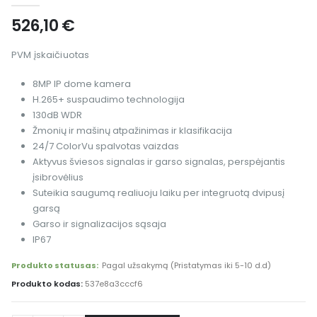
526,10
€
PVM įskaičiuotas
8MP IP dome kamera
H.265+ suspaudimo technologija
130dB WDR
Žmonių ir mašinų atpažinimas ir klasifikacija
24/7 ColorVu spalvotas vaizdas
Aktyvus šviesos signalas ir garso signalas, perspėjantis
įsibrovėlius
Suteikia saugumą realiuoju laiku per integruotą dvipusį
garsą
Garso ir signalizacijos sąsaja
IP67
Produkto statusas:
Pagal užsakymą (Pristatymas iki 5-10 d.d)
Produkto kodas:
537e8a3cccf6