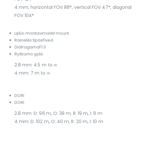
4 mm, horizontal FOV 88°, vertical FOV 47°, diagonal
FOV 104°
Lęšio montavimas
M mount
Rainelės tipas
Fixed
Diafragama
F1.0
Ryškumo gylis
2.8 mm: 4.5 m to ∞
4 mm: 7 m to ∞
DORI
DORI
2.8 mm: D: 96 m, O: 38 m, R: 19 m, I: 9 m
4 mm: D: 102 m, O: 40 m, R: 20 m, I: 10 m