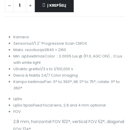
Į KREPŠELĮ
Kamera
Sensorius
1/1.2″ Progressive Scan CMOS
Maks. rezoliucija
3840 × 2160
Min. apšvietimas
Color：0.0005 Lux @ (F1.0, AGC ON)，0 Lux
with white light
Užrakto greitis
1/3 s to 1/100,000 s
Diena & Naktis
24/7 Color imaging
Kampo keitimas
Pan: 0° to 360°, tilt: 0° to 75°, rotate: 0° to
360°
Lęšis
Lęšio tipas
Fixed focal lens, 2.8 and 4 mm optional
FOV
2.8 mm, horizontal FOV 102°, vertical FOV 52°, diagonal
FOV 124°