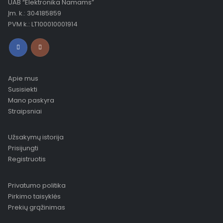
UAB “Elektronika Namams”
Įm. k.: 304185859
PVM k.: LT100010001914
Apie mus
Susisiekti
Mano paskyra
Straipsniai
Užsakymų istorija
Prisijungti
Registruotis
Privatumo politika
Pirkimo taisyklės
Prekių grąžinimas