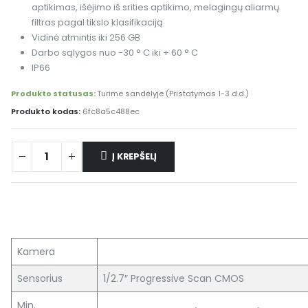
aptikimas, išėjimo iš srities aptikimo, melagingų aliarmų
filtras pagal tikslo klasifikaciją
Vidinė atmintis iki 256 GB
Darbo sąlygos nuo -30 ° C iki + 60 ° C
IP66
Produkto statusas:
Turime sandėlyje (Pristatymas 1-3 d.d.)
Produkto kodas:
6fc8a5c488ec
Į KREPŠELĮ
Alternative:
Kamera
Sensorius
1/2.7″ Progressive Scan CMOS
Min.