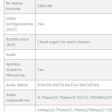
Bit dažnio
CBR/VBR
kontrolė
Video
konfiguravimas
Yes
(SVC)
Svarbio sritys
1 fixed region for each stream
(ROI)
Audio
Aplinkos
triukšmo
Yes
filtravimas
Audio dažnis
8 kHz/16 kHz/32 kHz/44.1 kHz/48 kHz
Audio
G.711ulaw/G.711alaw/G.722.1/G.726/MP2L2
suspaudimas
64Kbps(G.711ulaw/G.711alaw)/16Kbps(G.722