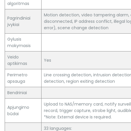
algoritmas
Motion detection, video tampering alarm,
Pagrindiniai
disconnected, IP address conflict, illegal lo
įvykiai
error), scene change detection
Gylusis
mokymasis
Veido
Yes
aptikimas
Perimetro
Line crossing detection, intrusion detectio
apsauga
detection, region exiting detection
Bendriniai
Upload to NAS/memory card, notify surveil
Apjungimo
record, trigger capture, strobe light, audib
būdai
*Note: External device is required.
33 languages: