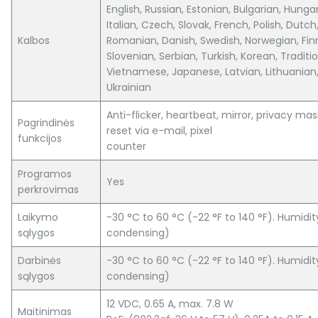
English, Russian, Estonian, Bulgarian, Hung
Italian, Czech, Slovak, French, Polish, Dutc
Kalbos
Romanian, Danish, Swedish, Norwegian, Finn
Slovenian, Serbian, Turkish, Korean, Traditi
Vietnamese, Japanese, Latvian, Lithuanian,
Ukrainian
Anti-flicker, heartbeat, mirror, privacy mas
Pagrindinės
reset via e-mail, pixel
funkcijos
counter
Programos
Yes
perkrovimas
Laikymo
-30 °C to 60 °C (-22 °F to 140 °F). Humidit
sąlygos
condensing)
Darbinės
-30 °C to 60 °C (-22 °F to 140 °F). Humidit
sąlygos
condensing)
12 VDC, 0.65 A, max. 7.8 W
Maitinimas