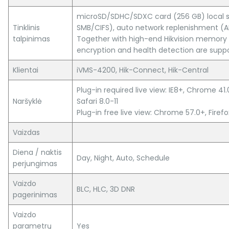
microSD/SDHC/SDXC card (256 GB) local s
Tinklinis
SMB/CIFS), auto network replenishment (
talpinimas
Together with high-end Hikvision memory
encryption and health detection are supp
Klientai
iVMS-4200, Hik-Connect, Hik-Central
Plug-in required live view: IE8+, Chrome 41.
Naršyklė
Safari 8.0-11
Plug-in free live view: Chrome 57.0+, Firefo
Vaizdas
Diena / naktis
Day, Night, Auto, Schedule
perjungimas
Vaizdo
BLC, HLC, 3D DNR
pagerinimas
Vaizdo
parametrų
Yes