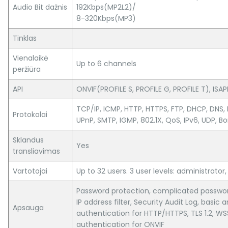
Audio Bit dažnis
192Kbps(MP2L2)/
8-320Kbps(MP3)
Tinklas
Vienalaikė
Up to 6 channels
peržiūra
API
ONVIF(PROFILE S, PROFILE G, PROFILE T), ISAP
TCP/IP, ICMP, HTTP, HTTPS, FTP, DHCP, DNS, 
Protokolai
UPnP, SMTP, IGMP, 802.1X, QoS, IPv6, UDP, Bo
Sklandus
Yes
transliavimas
Vartotojai
Up to 32 users. 3 user levels: administrator
Password protection, complicated passwor
IP address filter, Security Audit Log, basic 
Apsauga
authentication for HTTP/HTTPS, TLS 1.2, WS
authentication for ONVIF