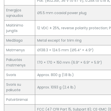
PoE: (802.3af, 36 V to 57 V), 0.25A to 0.15 A
Energijos
Ø5.5 mm coaxial power plug
sąnaudos
Maitinimo
12 VDC ± 25%, reverse polarity protection; P
jungtis
Medžiaga
Metal except for trim ring
Matmenys
Ø138.3 × 124.5 mm (Ø5.4″ × 4.9″)
Pakuotės
170 × 170 × 150 mm (6.9″ × 6.9″ × 5.9″)
matmenys
Svoris
Approx. 800 g (1.8 lb.)
Svoris su
Approx. 1093 g (2.4 lb.)
pakuote
Patvirtinimai
FCC (47 CFR Part 15, Subpart B); CE-EMC (E