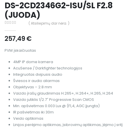
DS-2CD2346G2-ISU/SL F2.8
(JUODA)
( Atsiliepimų dar nėra. )
0
out of 5
257,49
€
PVM įskaičiuotas
4MP IP dome kamera
AcuSense / Darkfighter technologijos
Integruotas dvipusis audio
Šviesos ir audio aliarmas
Objektyvas – 2.8 mm
Vaizdo įrašų glaudinimas H.265+, H.264+, H.265, H.264
Vaizdo jutiklis 1/2.7″ Progressive Scan CMOS
Min. apšvietimas 0.003 Lux @ (F1,4, AGC įjungta)
IR pašvietimas iki 30m
Veido aptikimas
Linijos perėjimo aptikimas, įsibrovimų aptikimas, įėjimo į sritį