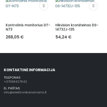
Kontrolinis monitorius DT-
Hikvision kronšteinas DS-
H
N73
1473ZJ-135
268,05
€
54,24
€
KONTAKTINĖ INFORMACIJA
TELEFONAS:
+37068427642
EL. PAŠTAS:
info@elektronikanamams.lt