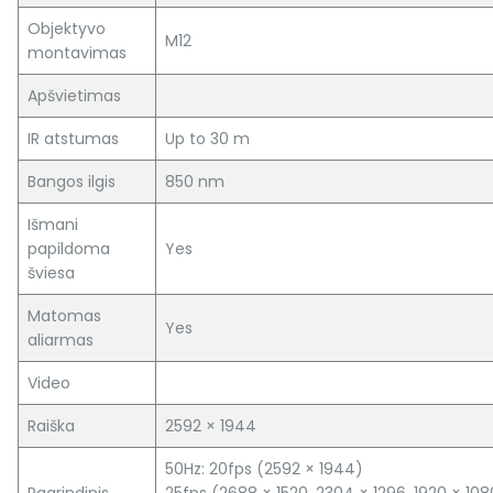
Objektyvo
M12
montavimas
Apšvietimas
IR atstumas
Up to 30 m
Bangos ilgis
850 nm
Išmani
papildoma
Yes
šviesa
Matomas
Yes
aliarmas
Video
Raiška
2592 × 1944
50Hz: 20fps (2592 × 1944)
Pagrindinis
25fps (2688 × 1520, 2304 × 1296, 1920 × 108