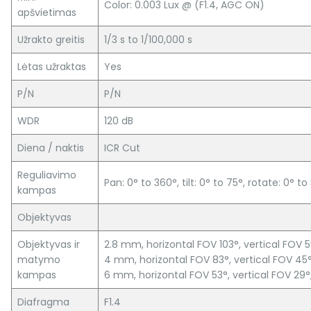
Color: 0.003 Lux @ (F1.4, AGC ON)
apšvietimas
Užrakto greitis
1/3 s to 1/100,000 s
Lėtas užraktas
Yes
P/N
P/N
WDR
120 dB
Diena / naktis
ICR Cut
Reguliavimo
Pan: 0° to 360°, tilt: 0° to 75°, rotate: 0° t
kampas
Objektyvas
Objektyvas ir
2.8 mm, horizontal FOV 103°, vertical FOV 5
matymo
4 mm, horizontal FOV 83°, vertical FOV 45
kampas
6 mm, horizontal FOV 53°, vertical FOV 29°
Diafragma
F1.4