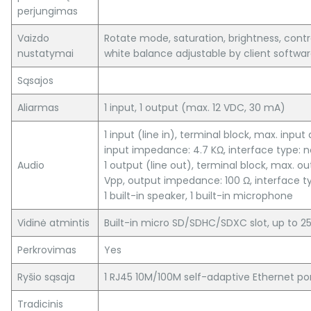
perjungimas
Vaizdo
Rotate mode, saturation, brightness, contr
nustatymai
white balance adjustable by client softwa
Sąsajos
Aliarmas
1 input, 1 output (max. 12 VDC, 30 mA)
1 input (line in), terminal block, max. input
input impedance: 4.7 KΩ, interface type: n
Audio
1 output (line out), terminal block, max. o
Vpp, output impedance: 100 Ω, interface t
1 built-in speaker, 1 built-in microphone
Vidinė atmintis
Built-in micro SD/SDHC/SDXC slot, up to 2
Perkrovimas
Yes
Ryšio sąsaja
1 RJ45 10M/100M self-adaptive Ethernet po
Tradicinis