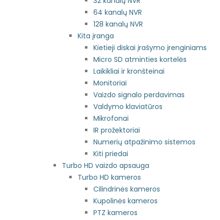
32 kanalų NVR
64 kanalų NVR
128 kanalų NVR
Kita įranga
Kietieji diskai įrašymo įrenginiams
Micro SD atminties kortelės
Laikikliai ir kronšteinai
Monitoriai
Vaizdo signalo perdavimas
Valdymo klaviatūros
Mikrofonai
IR prožektoriai
Numerių atpažinimo sistemos
Kiti priedai
Turbo HD vaizdo apsauga
Turbo HD kameros
Cilindrinės kameros
Kupolinės kameros
PTZ kameros