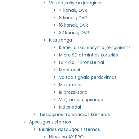
Vaizdo įrašymo įrenginiai
4 kanalų DVR
8 kanalų DVR
16 kanalų DVR
32 kanalų DVR
Kita įranga
Kietieji diskai įrašymo įrenginiams
Micro SD atminties kortelės
Laikikliai ir kronšteinai
Monitoriai
Vaizdo signalo perdavimas
Mikrofonai
IR prožektoriai
Viršįtampių apsauga
Kiti priedai
Tiesioginės transliacijos kameros
Apsaugos sistemos
Belaidės apsaugos sistemos
Hikvision AX PRO