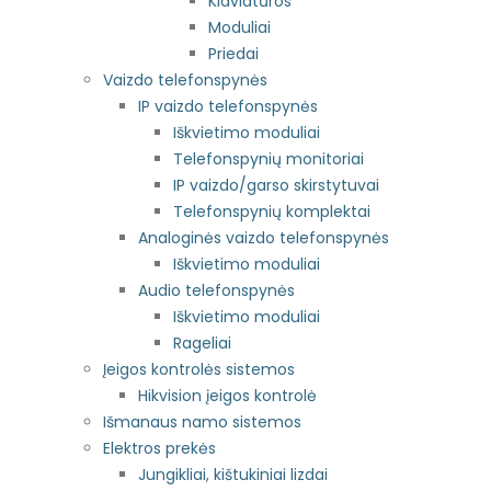
Klaviatūros
Moduliai
Priedai
Vaizdo telefonspynės
IP vaizdo telefonspynės
Iškvietimo moduliai
Telefonspynių monitoriai
IP vaizdo/garso skirstytuvai
Telefonspynių komplektai
Analoginės vaizdo telefonspynės
Iškvietimo moduliai
Audio telefonspynės
Iškvietimo moduliai
Rageliai
Įeigos kontrolės sistemos
Hikvision įeigos kontrolė
Išmanaus namo sistemos
Elektros prekės
Jungikliai, kištukiniai lizdai