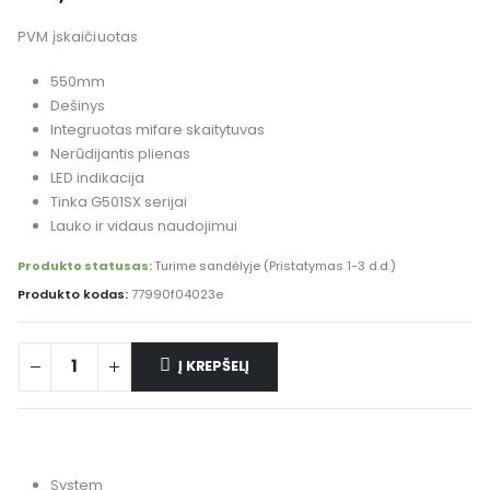
PVM įskaičiuotas
550mm
Dešinys
Integruotas mifare skaitytuvas
Nerūdijantis plienas
LED indikacija
Tinka G501SX serijai
Lauko ir vidaus naudojimui
Produkto statusas:
Turime sandėlyje (Pristatymas 1-3 d.d.)
Produkto kodas:
77990f04023e
Į KREPŠELĮ
System