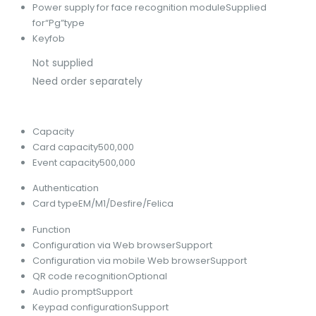
Power supply for face recognition module
Supplied
for“Pg”type
Keyfob
Not supplied
Need order separately
Capacity
Card capacity
500,000
Event capacity
500,000
Authentication
Card type
EM/M1/Desfire/Felica
Function
Configuration via Web browser
Support
Configuration via mobile Web browser
Support
QR code recognition
Optional
Audio prompt
Support
Keypad configuration
Support