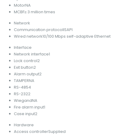
Motor
NA
MCBF
≥ 3 million times
Network
Communication protocol
ISAPI
Wired network
10/100 Mbps self-adaptive Ethernet
Interface
Network interface
1
Lock control
2
Exit button
2
Alarm output
2
TAMPER
NA
RS-485
4
RS-232
2
Wiegand
NA
Fire alarm input
1
Case input
2
Hardware
Access controller
Supplied