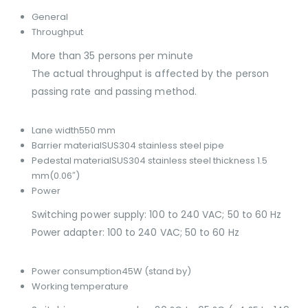
General
Throughput
More than 35 persons per minute
The actual throughput is affected by the person
passing rate and passing method.
Lane width
550 mm
Barrier material
SUS304 stainless steel pipe
Pedestal material
SUS304 stainless steel thickness 1.5
mm(0.06″)
Power
Switching power supply: 100 to 240 VAC; 50 to 60 Hz
Power adapter: 100 to 240 VAC; 50 to 60 Hz
Power consumption
45W (stand by)
Working temperature