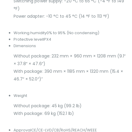
Switching power supply: -20 °C to 65 °C (-4 °F to 149
°F)
Power adapter: -10 °C to 45 °C (14 °F to 113 °F)
Working humidity
0% to 95% (No condensing)
Protective level
IPX4
Dimensions
Without package: 232 mm × 960 mm × 1208 mm (9.1″
× 37.8″ × 47.6″)
With package: 390 mm × 1185 mm × 1320 mm (15.4 ×
46.7″ × 52.0″)”
Weight
Without package: 45 kg (99.2 lb)
With package: 69 kg (152.1 lb)
Approval
CE/CE-LVD/CB/RoHS/REACH/WEEE