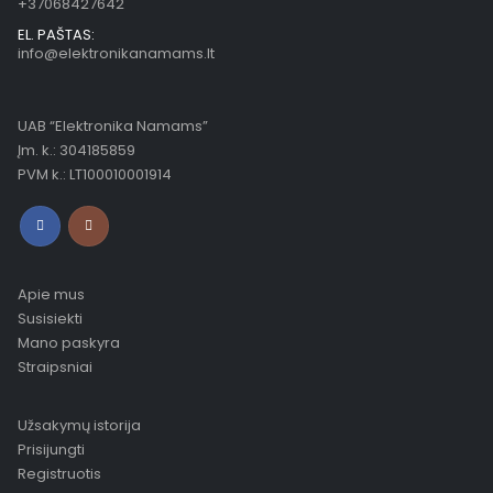
+37068427642
EL. PAŠTAS:
info@elektronikanamams.lt
UAB “Elektronika Namams”
Įm. k.: 304185859
PVM k.: LT100010001914
Apie mus
Susisiekti
Mano paskyra
Straipsniai
Užsakymų istorija
Prisijungti
Registruotis