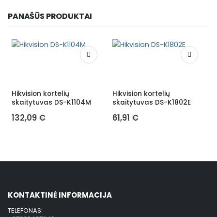
PANAŠŪS PRODUKTAI
Hikvision kortelių
Hikvision kortelių
V
skaitytuvas DS-K1104M
skaitytuvas DS-K1802E
t
a
132,09
€
61,91
€
H
KONTAKTINĖ INFORMACIJA
TELEFONAS: