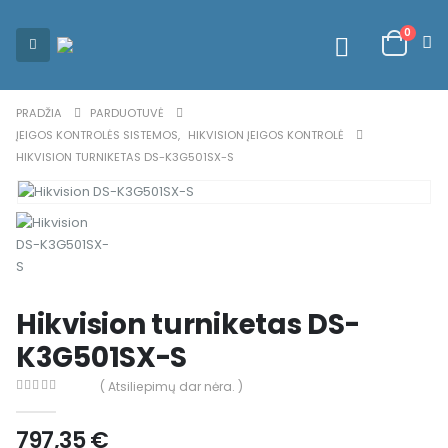
0
PRADŽIA
PARDUOTUVĖ
ĮEIGOS KONTROLĖS SISTEMOS
,
HIKVISION ĮEIGOS KONTROLĖ
HIKVISION TURNIKETAS DS-K3G501SX-S
Hikvision turniketas DS-
K3G501SX-S
( Atsiliepimų dar nėra. )
0
out of 5
797,35
€