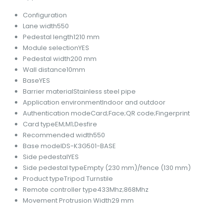
Configuration
Lane width
550
Pedestal length
1210 mm
Module selection
YES
Pedestal width
200 mm
Wall distance
10mm
Base
YES
Barrier material
Stainless steel pipe
Application environment
Indoor and outdoor
Authentication mode
Card;Face;QR code;Fingerprint
Card type
EM;M1;Desfire
Recommended width
550
Base model
DS-K3G501-BASE
Side pedestal
YES
Side pedestal type
Empty (230 mm)/fence (130 mm)
Product type
Tripod Turnstile
Remote controller type
433Mhz;868Mhz
Movement Protrusion Width
29 mm