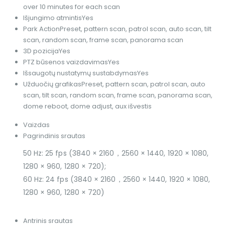
over 10 minutes for each scan
Išjungimo atmintis
Yes
Park Action
Preset, pattern scan, patrol scan, auto scan, tilt
scan, random scan, frame scan, panorama scan
3D pozicija
Yes
PTZ būsenos vaizdavimas
Yes
Išsaugotų nustatymų sustabdymas
Yes
Užduočių grafikas
Preset, pattern scan, patrol scan, auto
scan, tilt scan, random scan, frame scan, panorama scan,
dome reboot, dome adjust, aux išvestis
Vaizdas
Pagrindinis srautas
50 Hz: 25 fps (3840 × 2160，2560 × 1440, 1920 × 1080,
1280 × 960, 1280 × 720);
60 Hz: 24 fps (3840 × 2160，2560 × 1440, 1920 × 1080,
1280 × 960, 1280 × 720)
Antrinis srautas