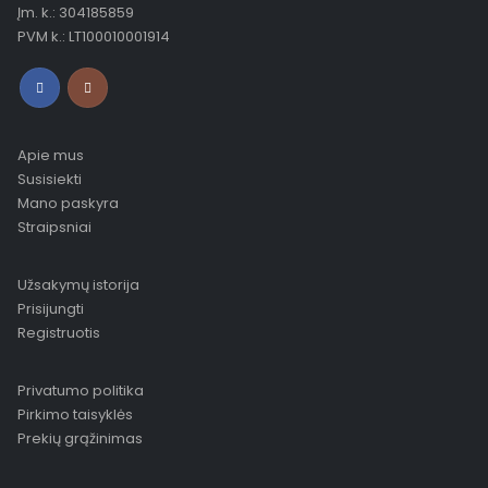
Įm. k.: 304185859
PVM k.: LT100010001914
Apie mus
Susisiekti
Mano paskyra
Straipsniai
Užsakymų istorija
Prisijungti
Registruotis
Privatumo politika
Pirkimo taisyklės
Prekių grąžinimas