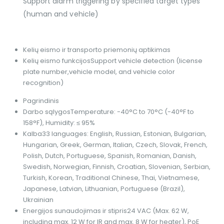
Support alarm triggering by specified target types
(human and vehicle)
Kelių eismo ir transporto priemonių aptikimas
Kelių eismo funkcijos
Support vehicle detection (license
plate number,vehicle model, and vehicle color
recognition)
Pagrindinis
Darbo sąlygos
Temperature: -40°C to 70°C (-40°F to
158°F), Humidity: ≤ 95%
Kalba
33 languages: English, Russian, Estonian, Bulgarian,
Hungarian, Greek, German, Italian, Czech, Slovak, French,
Polish, Dutch, Portuguese, Spanish, Romanian, Danish,
Swedish, Norwegian, Finnish, Croatian, Slovenian, Serbian,
Turkish, Korean, Traditional Chinese, Thai, Vietnamese,
Japanese, Latvian, Lithuanian, Portuguese (Brazil),
Ukrainian
Energijos sunaudojimas ir stipris
24 VAC (Max. 62 W,
including max. 12 W for IR and max. 8 W for heater), PoE