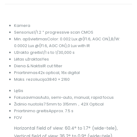
Kamera
Sensorius
1/1.2＂progressive scan CMOS
Min. apšvietimas
Color: 0.002 Lux @(F1.6, AGC ON),B/W:
0.0002 Lux @(F1.6, AGC ON),0 Lux with IR
Užrakto greitis
1/1 s to 1/30,000 s
Lėtas užraktas
Yes
Diena & Naktis
IR cut filter
Priartinimas
42x optical, 16x digital
Maks. rezoliucija
3840 × 2160
Lęšis
Fokusavimas
Auto, semi-auto, manual, rapid focus
Židinio nuotolis
7.5mm to 315mm，42X Optical
Priartinimo greitis
Approx. 7.5 s
FOV
Horizontal field of view: 60.4° to 1.7° (wide-tele),
Vertical field of view: 36.2° to 0.9° (wide-tele),