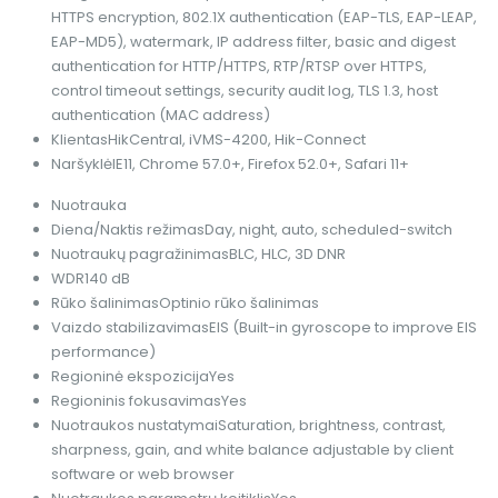
HTTPS encryption, 802.1X authentication (EAP-TLS, EAP-LEAP,
EAP-MD5), watermark, IP address filter, basic and digest
authentication for HTTP/HTTPS, RTP/RTSP over HTTPS,
control timeout settings, security audit log, TLS 1.3, host
authentication (MAC address)
Klientas
HikCentral, iVMS-4200, Hik-Connect
Naršyklė
IE11, Chrome 57.0+, Firefox 52.0+, Safari 11+
Nuotrauka
Diena/Naktis režimas
Day, night, auto, scheduled-switch
Nuotraukų pagražinimas
BLC, HLC, 3D DNR
WDR
140 dB
Rūko šalinimas
Optinio rūko šalinimas
Vaizdo stabilizavimas
EIS (Built-in gyroscope to improve EIS
performance)
Regioninė ekspozicija
Yes
Regioninis fokusavimas
Yes
Nuotraukos nustatymai
Saturation, brightness, contrast,
sharpness, gain, and white balance adjustable by client
software or web browser