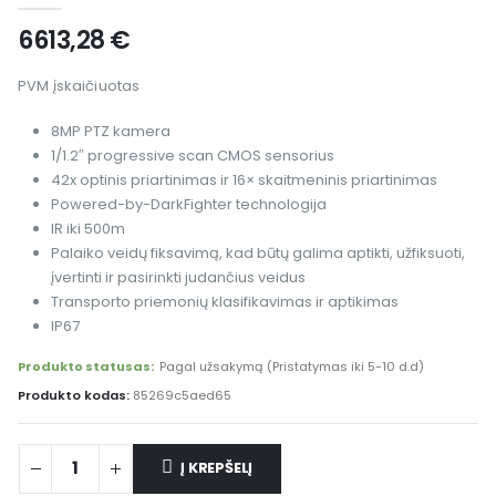
6613,28
€
PVM įskaičiuotas
8MP PTZ kamera
1/1.2″ progressive scan CMOS sensorius
42x optinis priartinimas ir 16× skaitmeninis priartinimas
Powered-by-DarkFighter technologija
IR iki 500m
Palaiko veidų fiksavimą, kad būtų galima aptikti, užfiksuoti,
įvertinti ir pasirinkti judančius veidus
Transporto priemonių klasifikavimas ir aptikimas
IP67
Produkto statusas:
Pagal užsakymą (Pristatymas iki 5-10 d.d)
Produkto kodas:
85269c5aed65
Į KREPŠELĮ