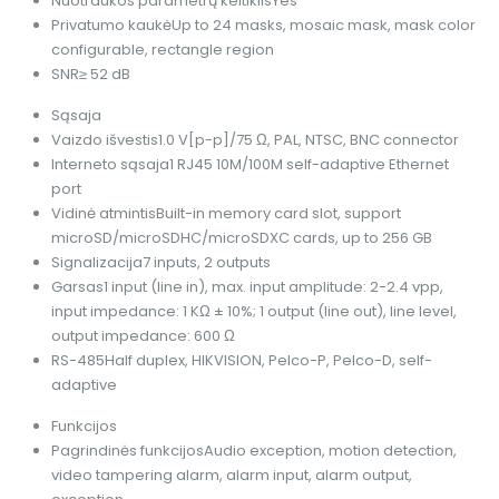
Nuotraukos parametrų keitiklis
Yes
Privatumo kaukė
Up to 24 masks, mosaic mask, mask color
configurable, rectangle region
SNR
≥ 52 dB
Sąsaja
Vaizdo išvestis
1.0 V[p-p]/75 Ω, PAL, NTSC, BNC connector
Interneto sąsaja
1 RJ45 10M/100M self-adaptive Ethernet
port
Vidinė atmintis
Built-in memory card slot, support
microSD/microSDHC/microSDXC cards, up to 256 GB
Signalizacija
7 inputs, 2 outputs
Garsas
1 input (line in), max. input amplitude: 2-2.4 vpp,
input impedance: 1 KΩ ± 10%; 1 output (line out), line level,
output impedance: 600 Ω
RS-485
Half duplex, HIKVISION, Pelco-P, Pelco-D, self-
adaptive
Funkcijos
Pagrindinės funkcijos
Audio exception, motion detection,
video tampering alarm, alarm input, alarm output,