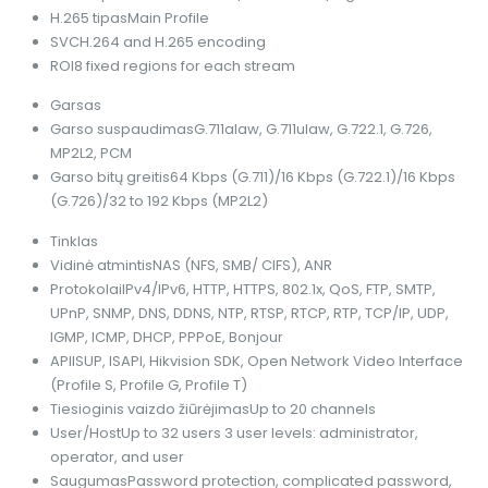
H.265 tipas
Main Profile
SVC
H.264 and H.265 encoding
ROI
8 fixed regions for each stream
Garsas
Garso suspaudimas
G.711alaw, G.711ulaw, G.722.1, G.726,
MP2L2, PCM
Garso bitų greitis
64 Kbps (G.711)/16 Kbps (G.722.1)/16 Kbps
(G.726)/32 to 192 Kbps (MP2L2)
Tinklas
Vidinė atmintis
NAS (NFS, SMB/ CIFS), ANR
Protokolai
IPv4/IPv6, HTTP, HTTPS, 802.1x, QoS, FTP, SMTP,
UPnP, SNMP, DNS, DDNS, NTP, RTSP, RTCP, RTP, TCP/IP, UDP,
IGMP, ICMP, DHCP, PPPoE, Bonjour
API
ISUP, ISAPI, Hikvision SDK, Open Network Video Interface
(Profile S, Profile G, Profile T)
Tiesioginis vaizdo žiūrėjimas
Up to 20 channels
User/Host
Up to 32 users 3 user levels: administrator,
operator, and user
Saugumas
Password protection, complicated password,