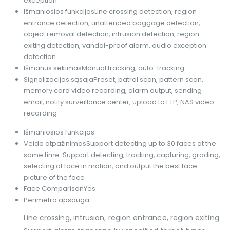
exception
Išmaniosios funkcijos
Line crossing detection, region
entrance detection, unattended baggage detection,
object removal detection, intrusion detection, region
exiting detection, vandal-proof alarm, audio exception
detection
Išmanus sekimas
Manual tracking, auto-tracking
Signalizacijos sąsaja
Preset, patrol scan, pattern scan,
memory card video recording, alarm output, sending
email, notify surveillance center, upload to FTP, NAS video
recording
Išmaniosios funkcijos
Veido atpažinimas
Support detecting up to 30 faces at the
same time. Support detecting, tracking, capturing, grading,
selecting of face in motion, and output the best face
picture of the face
Face Comparison
Yes
Perimetro apsauga
Line crossing, intrusion, region entrance, region exiting