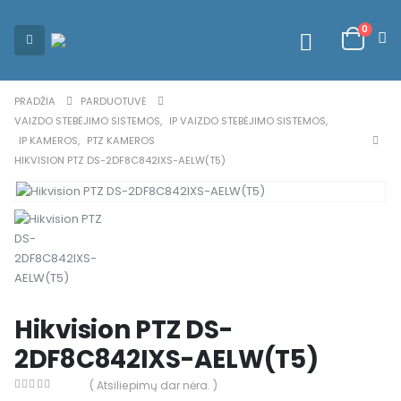
0
PRADŽIA
PARDUOTUVĖ
VAIZDO STEBĖJIMO SISTEMOS
,
IP VAIZDO STEBĖJIMO SISTEMOS
,
IP KAMEROS
,
PTZ KAMEROS
HIKVISION PTZ DS-2DF8C842IXS-AELW(T5)
Hikvision PTZ DS-
2DF8C842IXS-AELW(T5)
( Atsiliepimų dar nėra. )
0
out of 5