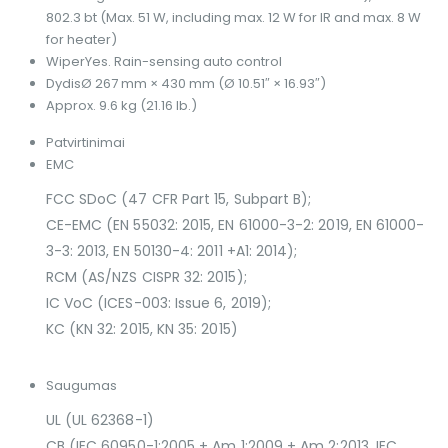
802.3 bt (Max. 51 W, including max. 12 W for IR and max. 8 W
for heater)
Wiper
Yes. Rain-sensing auto control
Dydis
Ø 267 mm × 430 mm (Ø 10.51″ × 16.93″)
Approx. 9.6 kg (21.16 lb.)
Patvirtinimai
EMC
FCC SDoC (47 CFR Part 15, Subpart B);
CE-EMC (EN 55032: 2015, EN 61000-3-2: 2019, EN 61000-
3-3: 2013, EN 50130-4: 2011 +A1: 2014);
RCM (AS/NZS CISPR 32: 2015);
IC VoC (ICES-003: Issue 6, 2019);
KC (KN 32: 2015, KN 35: 2015)
Saugumas
UL (UL 62368-1)
CB (IEC 60950-1:2005 + Am 1:2009 + Am 2:2013, IEC