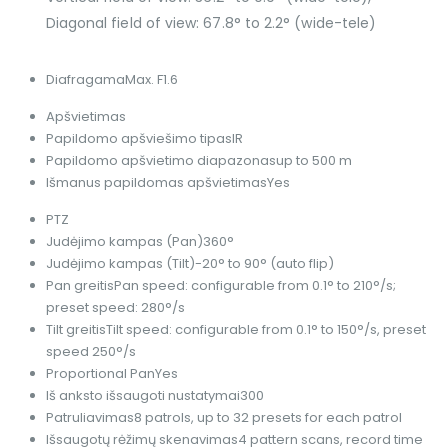
Diagonal field of view: 67.8° to 2.2° (wide-tele)
Diafragama
Max. F1.6
Apšvietimas
Papildomo apšviešimo tipas
IR
Papildomo apšvietimo diapazonas
up to 500 m
Išmanus papildomas apšvietimas
Yes
PTZ
Judėjimo kampas (Pan)
360°
Judėjimo kampas (Tilt)
-20° to 90° (auto flip)
Pan greitis
Pan speed: configurable from 0.1° to 210°/s;
preset speed: 280°/s
Tilt greitis
Tilt speed: configurable from 0.1° to 150°/s, preset
speed 250°/s
Proportional Pan
Yes
Iš anksto išsaugoti nustatymai
300
Patruliavimas
8 patrols, up to 32 presets for each patrol
Išsaugotų rėžimų skenavimas
4 pattern scans, record time