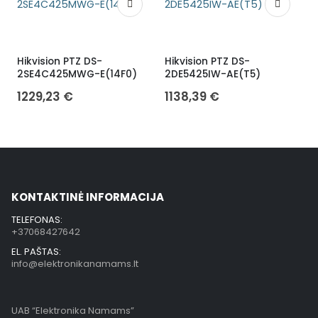
Hikvision PTZ DS-
Hikvision PTZ DS-
H
2SE4C425MWG-E(14F0)
2DE5425IW-AE(T5)
1229,23
€
1138,39
€
KONTAKTINĖ INFORMACIJA
TELEFONAS:
+37068427642
EL. PAŠTAS:
info@elektronikanamams.lt
UAB “Elektronika Namams”