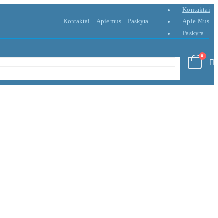
Kontaktai
Kontaktai
Apie mus
Paskyra
Apie Mus
Paskyra
0
×