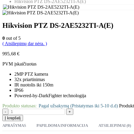
Hikvision PTZ DS-2AE5232TI-A(E)
Hikvision PTZ DS-2AE5232TI-A(E)
0
out of 5
( Atsiliepimų dar nėra. )
995,68
€
PVM įskaičiuotas
2MP PTZ kamera
32x priartinimas
IR nuotolis iki 150m
IP66
Powered-by-DarkFighter technologija
Produkto statusas:
Pagal užsakymą (Pristatymas iki 5-10 d.d)
Produkt
-
+
Į krepšelį
APRAŠYMAS
PAPILDOMA INFORMACIJA
ATSILIEPIMAI (0)