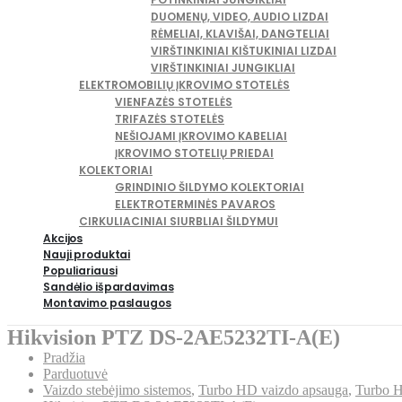
DUOMENŲ, VIDEO, AUDIO LIZDAI
RĖMELIAI, KLAVIŠAI, DANGTELIAI
VIRŠTINKINIAI KIŠTUKINIAI LIZDAI
VIRŠTINKINIAI JUNGIKLIAI
ELEKTROMOBILIŲ ĮKROVIMO STOTELĖS
VIENFAZĖS STOTELĖS
TRIFAZĖS STOTELĖS
NEŠIOJAMI ĮKROVIMO KABELIAI
ĮKROVIMO STOTELIŲ PRIEDAI
KOLEKTORIAI
GRINDINIO ŠILDYMO KOLEKTORIAI
ELEKTROTERMINĖS PAVAROS
CIRKULIACINIAI SIURBLIAI ŠILDYMUI
Akcijos
Nauji produktai
Populiariausi
Sandėlio išpardavimas
Montavimo paslaugos
Hikvision PTZ DS-2AE5232TI-A(E)
Pradžia
Parduotuvė
Vaizdo stebėjimo sistemos
,
Turbo HD vaizdo apsauga
,
Turbo 