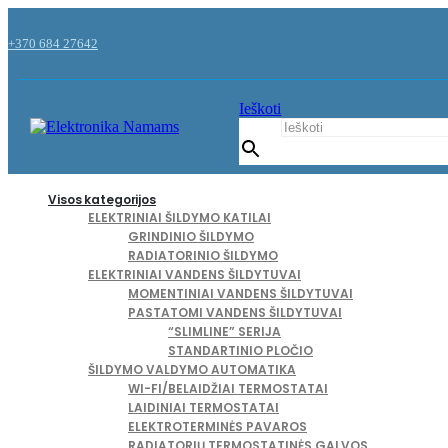
+370 684 27642
Ieškoti
Ieškoti
Visos kategorijos
ELEKTRINIAI ŠILDYMO KATILAI
GRINDINIO ŠILDYMO
RADIATORINIO ŠILDYMO
ELEKTRINIAI VANDENS ŠILDYTUVAI
MOMENTINIAI VANDENS ŠILDYTUVAI
PASTATOMI VANDENS ŠILDYTUVAI
“SLIMLINE” SERIJA
STANDARTINIO PLOČIO
ŠILDYMO VALDYMO AUTOMATIKA
WI-FI/BELAIDŽIAI TERMOSTATAI
LAIDINIAI TERMOSTATAI
ELEKTROTERMINĖS PAVAROS
RADIATORIŲ TERMOSTATINĖS GALVOS