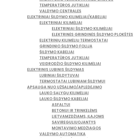
TEMPERATŪROS JUTIKLIAI
VALDYMO CENTRALĖS
ELEKTRINIAI ŠILDYMO KILIMĖLIAI/KABELIAI
ELEKTRINIAI KILIMĖLIAI
ELEKTRINIAI ŠILDYMO KILIMĖLIAI
ELEKTRINĖS GRINDINĖS ŠILDYMO PLOKŠTĖS
ELEKTRINIŲ KILIMĖLIŲ TERMOSTATAI
GRINDINIO ŠILDYMO FOLIJA
ŠILDYMO KABELIAI
TEMPERATŪROS JUTIKLIAI
VEIDRODŽIO ŠILDYMO KILIMĖLIAI
ELEKTRINIS LUBINIS ŠILDYMAS
LUBINIAI ŠILDYTUVAI
TERMOSTATAI LUBINIAM ŠILDYMUI
APSAUGA NUO UŽŠALIMO/APLEDĖJIMO
LAUKO SĄLYGŲ KILIMĖLIAI
LAUKO ŠILDYMO KABELIAI
ASFALTUI
BETONUI IR TRINKELĖMS
LIETVAMZDŽIAMS, ĮLAJOMS
SAVIREGULIUOJANTYS
MONTAVIMO MEDŽIAGOS
VALDYMO AUTOMATIKA