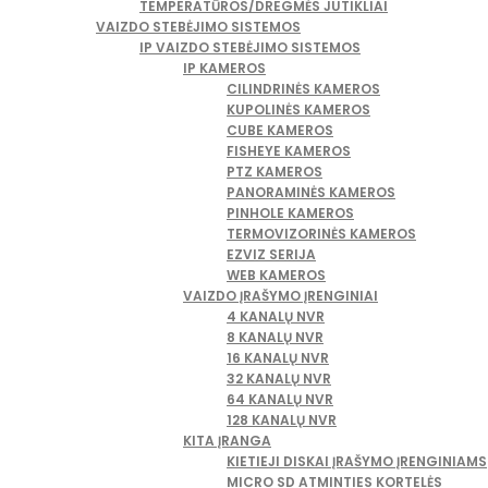
TEMPERATŪROS/DREGMĖS JUTIKLIAI
VAIZDO STEBĖJIMO SISTEMOS
IP VAIZDO STEBĖJIMO SISTEMOS
IP KAMEROS
CILINDRINĖS KAMEROS
KUPOLINĖS KAMEROS
CUBE KAMEROS
FISHEYE KAMEROS
PTZ KAMEROS
PANORAMINĖS KAMEROS
PINHOLE KAMEROS
TERMOVIZORINĖS KAMEROS
EZVIZ SERIJA
WEB KAMEROS
VAIZDO ĮRAŠYMO ĮRENGINIAI
4 KANALŲ NVR
8 KANALŲ NVR
16 KANALŲ NVR
32 KANALŲ NVR
64 KANALŲ NVR
128 KANALŲ NVR
KITA ĮRANGA
KIETIEJI DISKAI ĮRAŠYMO ĮRENGINIAMS
MICRO SD ATMINTIES KORTELĖS