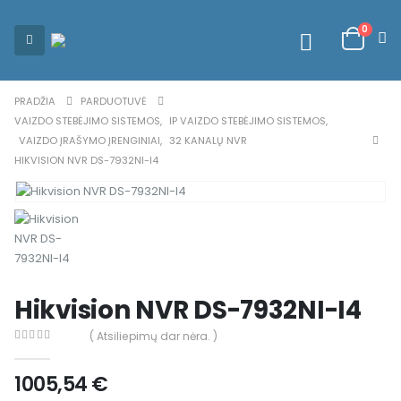
0
PRADŽIA
PARDUOTUVĖ
VAIZDO STEBĖJIMO SISTEMOS
,
IP VAIZDO STEBĖJIMO SISTEMOS
,
VAIZDO ĮRAŠYMO ĮRENGINIAI
,
32 KANALŲ NVR
HIKVISION NVR DS-7932NI-I4
Hikvision NVR DS-7932NI-I4
( Atsiliepimų dar nėra. )
0
out of 5
1005,54
€