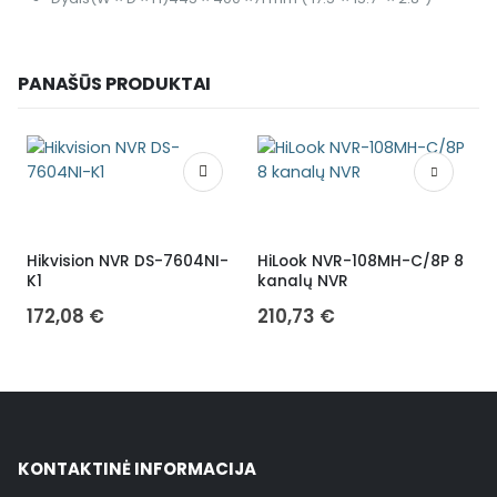
PANAŠŪS PRODUKTAI
Hikvision NVR DS-7604NI-
HiLook NVR-108MH-C/8P 8
H
K1
kanalų NVR
172,08
€
210,73
€
KONTAKTINĖ INFORMACIJA