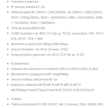
Vaizdas ir garsas
IP vaizdo įvestis
32-ch
HDMI išvestis
4K (3840 × 2160)/60Hz, 4K (3840 × 2160)/30Hz,
1920 × 1080p/60Hz, 1600 × 1200/60Hz, 1280 × 1024/60Hz, 1280
× 720/60Hz, 1024 × 768/60Hz
VGA išvestis
HDMI,VGA
CVBS išvestis
1-ch, BNC (1.0 Vp-p, 75 Ω), resolution: PAL: 704 ×
576, NTSC: 704 × 480
Įeinantis srautas
320 Mbps/256 Mbps
Garso išvestis
1-ch, RCA (Linear, 1 KΩ)
Dviejų krypčių garsas
1-ch, RCA (2.0 Vp-p, 1 k Ω)
Kodavimas
Vaizdo iškodavimo formatas
H.265+,H.265,H.264+,H.264
Iškodavimo pajėgumas
16-ch@1080p
Sinchroniškas atkūrimas
16-ch
Įrašymo raiška
12 MP/8 MP/6 MP/5 MP/4 MP/3
MP/1080p/UXGA/720p/VGA/4CIF /DCIF/ 2CIF/CIF/QCIF
Tinklas
Tinklo protokolai
TCP/IP, DHCP, Hik-Connect, DNS, DDNS, NTP,