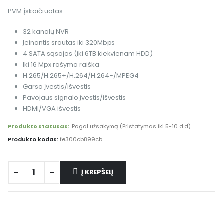
PVM įskaičiuotas
32 kanalų NVR
Įeinantis srautas iki 320Mbps
4 SATA sąsajos (iki 6TB kiekvienam HDD)
Iki 16 Mpx rašymo raiška
H.265/H.265+/H.264/H.264+/MPEG4
Garso įvestis/išvestis
Pavojaus signalo įvestis/išvestis
HDMI/VGA išvestis
Produkto statusas:
Pagal užsakymą (Pristatymas iki 5-10 d.d)
Produkto kodas:
fe300cb899cb
Į KREPŠELĮ