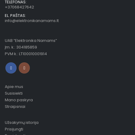
TELEFONAS:
+37068427642
EL. PAŠTAS:
info@elektronikanamams.lt
UAB “Elektronika Namams”
Įm. k.: 304185859
PVM k.: LT100010001914
Apie mus
Susisiekti
Mano paskyra
Straipsniai
Užsakymų istorija
Prisijungti