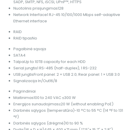
SADP, SMTP, NFS, iSCSI, UPnP™, HTTPS
Nuotolinis prisijungimas
128
Network Interface
1 RJ-45 10/100/1000 Mbps self-adaptive
Ethernet interface
RAID
RAID tipas
No
Pagalbinė sąsaja
SATA
4
Talpa
Up to 10TB capacity for each HDD
Serial jungtis
1 RS-485 (half-duplex), 1 RS-232
USB jungtis
Front panel: 2 × USB 2.0; Rear panel: 1 × USB 3.0
Signalizacija In/Out
16/8
Pagrindiniai
Maitinimas
100 to 240 VAC ≤300 W
Energijos sunaudojimas
≤20 W (without enabling PoE)
Darbinės sąlygos (temperatūra)
-10 °C to 55 °C (14 °F to 131
°F)
Darbinės sąlygos (drėgmė)
10 to 90 %
Dydis(W × D × H)
445 × 400 ×71 mm ( 17.5″× 15.7″ × 2.8″)