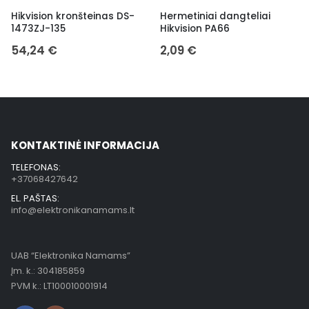
Hikvision kronšteinas DS-
Hermetiniai dangteliai
1473ZJ-135
Hikvision PA66
54,24
€
2,09
€
KONTAKTINĖ INFORMACIJA
TELEFONAS:
+37068427642
EL. PAŠTAS:
info@elektronikanamams.lt
UAB “Elektronika Namams”
Įm. k.: 304185859
PVM k.: LT100010001914