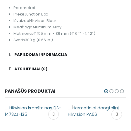
Parametrai
Prekė
Junction Box
Išvaizda
Hikvision Black
Medžiaga
Aluminum Alloy
Matmenys
Φ 155 mm × 36 mm (Φ 6.1″ × 1.42″)
Svoris
300 g (0.66 lb.)
PAPILDOMA INFORMACIJA
ATSILIEPIMAI (0)
PANAŠŪS PRODUKTAI