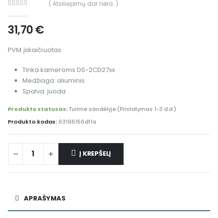
( Atsiliepimų dar nėra. )
0
out of 5
31,70
€
PVM įskaičiuotas
Tinka kameroms DS-2CD27xx
Medžiaga: aliuminis
Spalva: juoda
Produkto statusas:
Turime sandėlyje (Pristatymas 1-3 d.d.)
Produkto kodas:
63196156df1a
Į KREPŠELĮ
Alternative:
APRAŠYMAS