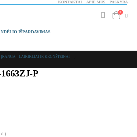
KONTAKTAI
APIE MUS
PASKYRA
0
ANDĖLIO IŠPARDAVIMAS
A ĮRANGA
,
LAIKIKLIAI IR KRONŠTEINAI
S-1663ZJ-P
.d.)