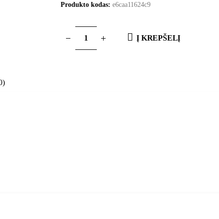
Produkto kodas:
e6caa11624c9
Į KREPŠELĮ
0)