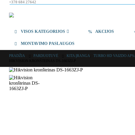
+370 684 27642
VISOS KATEGORIJOS
AKCIJOS
MONTAVIMO PASLAUGOS
PRADŽIA
PARDUOTUVĖ
KITA ĮRANGA
,
TURBO HD VAIZDO AP
HIKVISION KRONŠTEINAS DS-1663ZJ-P