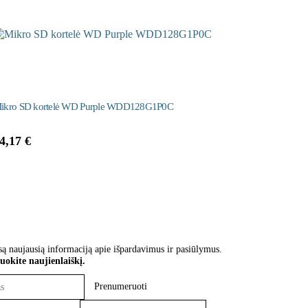
ikro SD kortelė WD Purple WDD128G1P0C
HD k
4,17
€
474
są naujausią informaciją apie išpardavimus ir pasiūlymus.
okite naujienlaiškį.
Prenumeruoti