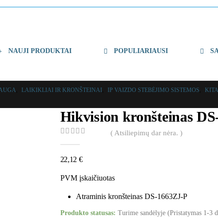
NAUJI PRODUKTAI
POPULIARIAUSI
S
SAUGA
,
LAIKIKLIAI IR KRONŠTEINAI
,
IP VAIZDO STEBĖJIMO SISTEMOS
,
KIT
Hikvision kronšteinas D
( Atsiliepimų dar nėra. )
0
out of 5
22,12
€
PVM įskaičiuotas
Atraminis kronšteinas DS-1663ZJ-P
Produkto statusas:
Turime sandėlyje (Pristatymas 1-3 d