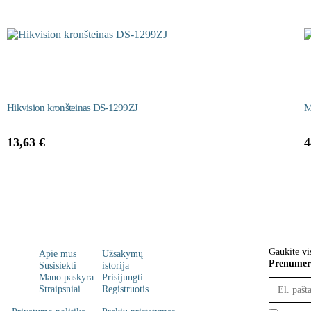
Hikvision kronšteinas DS-1299ZJ
M
13,63
€
4
Gaukite vi
Apie mus
Užsakymų
Prenumeru
Susisiekti
istorija
Mano paskyra
Prisijungti
Straipsniai
Registruotis