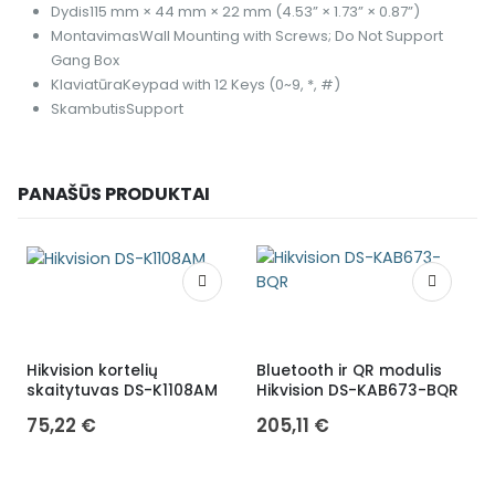
Dydis
115 mm × 44 mm × 22 mm (4.53” × 1.73” × 0.87”)
Montavimas
Wall Mounting with Screws; Do Not Support
Gang Box
Klaviatūra
Keypad with 12 Keys (0~9, *, #)
Skambutis
Support
PANAŠŪS PRODUKTAI
Hikvision kortelių
Bluetooth ir QR modulis
V
skaitytuvas DS-K1108AM
Hikvision DS-KAB673-BQR
t
a
75,22
€
205,11
€
H