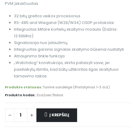
PVM įskaičiuotas
32 bitų greitos veikos procesorius
RS-485 and Wiegand (W26/W34) OSDP protokolai
Integruotas Mifare kortelių skaitymo modulis (Dažnis:
13.56MHz)
Signalizacija nuo įsilaužimų
Integruotas garsinis signalas skaitymo būsenai nustatyti
Atnaujinimo tinkle funkcija
„Watchdog“ konstrukcija, skirta pataisyti save, jei
pasitaikytų išimtis, kad būtų užtikrintas ilgas skaitytuvo
tarnavimo laikas
Produkto statusas:
Turime sandėlyje (Pristatymas 1-3 d.d.)
Produkto kodas:
2ca2aec7bdaa
Į KREPŠELĮ