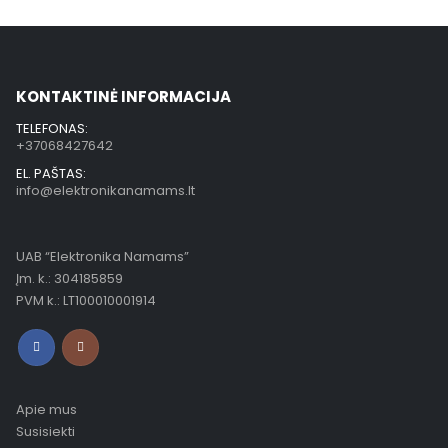
KONTAKTINĖ INFORMACIJA
TELEFONAS:
+37068427642
EL. PAŠTAS:
info@elektronikanamams.lt
UAB “Elektronika Namams”
Įm. k.: 304185859
PVM k.: LT100010001914
Apie mus
Susisiekti