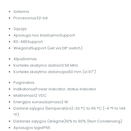
Sistema
Procesorius
32-bit
Sąsaja
Apsauga nuo klastojimo
Support
RS-485
Support
Wiegand
Support (set via DIP switch)
Atpažinimas
Kortelės skaitymo dažnis
13.56 MHz
Kortelės skaiytmo distancija
≤50 mm (≤1.97″)
Pagrindinis
Indikatorius
Power indicator, status indicator
Maitinimas
12 VDC
Energijos sunaudojimas
≤2 W
Darbinė sąlygos (temperatūra)
-20 °C to 65 °C (-4 °F to 149
°F)
Darbinės sąlygos (drėgmė)
10% to 90% (Non Condensing)
Apsaugos lygis
IP65