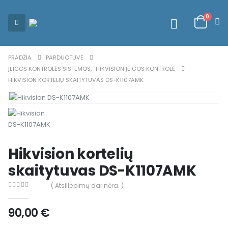
0
PRADŽIA
PARDUOTUVĖ
ĮEIGOS KONTROLĖS SISTEMOS
,
HIKVISION ĮEIGOS KONTROLĖ
HIKVISION KORTELIŲ SKAITYTUVAS DS-K1107AMK
Hikvision kortelių
skaitytuvas DS-K1107AMK
( Atsiliepimų dar nėra. )
0
out of 5
90,00
€