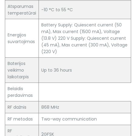
Atsparumas
-10 °C to 55 °C
temperatūrai
Battery Supply: Quiescent current (50
mA), Max current (1500 mA), Voltage
Energijos
(13.8 V) 220 V Supply: Quiescent current
suvartojimas
(45 mA), Max current (300 mA), Voltage
(220 V)
Baterijos
veikimo
Up to 36 hours
laikotarpis
Belaidis
perdavimas
RF dažnis
868 MHz
RF metodas
Two-way communication
RF
2GFSK