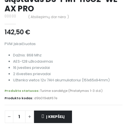
AX PRO
( Atsiliepimų dar nėra. )
0
out of 5
142,50
€
PVM įskaičiuotas
Dažnis: 868 Mhz
AES-128 užkodavimas
16 įvesties prievadai
2 išvesties prievadai
Užtenka vietos 12v 7AH akumuliatoriui (151x65x94mm)
Produkto statusas:
Turime sandėlyje (Pristatymas 1-3 d.d.)
Produkto kodas:
d9b019ebf67e
Į KREPŠELĮ