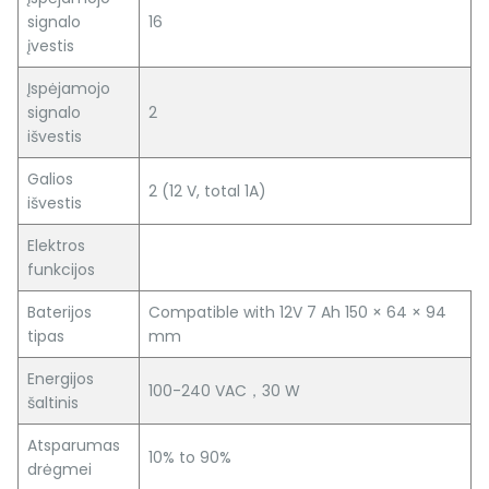
signalo
16
įvestis
Įspėjamojo
signalo
2
išvestis
Galios
2 (12 V, total 1A)
išvestis
Elektros
funkcijos
Baterijos
Compatible with 12V 7 Ah 150 × 64 × 94
tipas
mm
Energijos
100-240 VAC，30 W
šaltinis
Atsparumas
10% to 90%
drėgmei