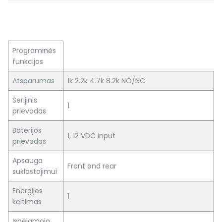
Programinės
funkcijos
Atsparumas
1k 2.2k 4.7k 8.2k NO/NC
Serijinis
1
prievadas
Baterijos
1, 12 VDC input
prievadas
Apsauga
Front and rear
suklastojimui
Energijos
1
keitimas
Įspėjamojo