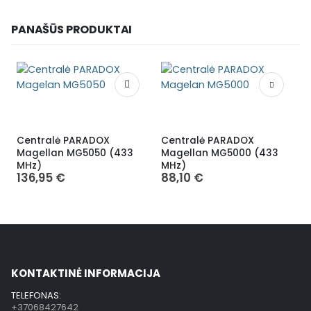
PANAŠŪS PRODUKTAI
Centralė PARADOX
Centralė PARADOX
Magellan MG5050 (433
Magellan MG5000 (433
MHz)
MHz)
136,95
€
88,10
€
KONTAKTINĖ INFORMACIJA
TELEFONAS:
+37068427642