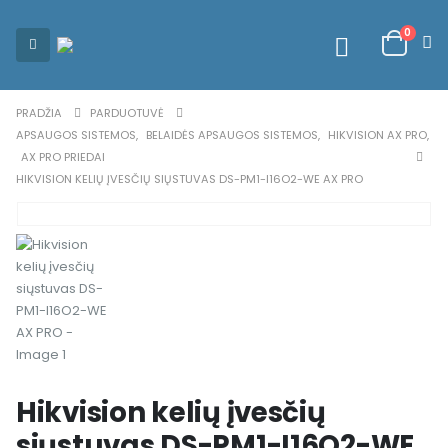
0
PRADŽIA
PARDUOTUVĖ
APSAUGOS SISTEMOS
,
BELAIDĖS APSAUGOS SISTEMOS
,
HIKVISION AX PRO
,
AX PRO PRIEDAI
HIKVISION KELIŲ ĮVESČIŲ SIŲSTUVAS DS-PM1-I16O2-WE AX PRO
Hikvision kelių įvesčių
siųstuvas DS-PM1-I16O2-WE