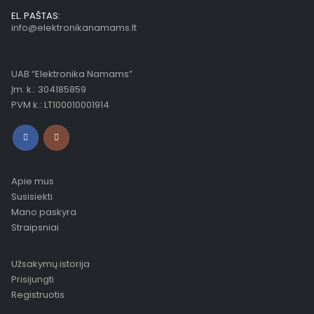
EL. PAŠTAS:
info@elektronikanamams.lt
UAB “Elektronika Namams”
Įm. k.: 304185859
PVM k.: LT100010001914
Apie mus
Susisiekti
Mano paskyra
Straipsniai
Užsakymų istorija
Prisijungti
Registruotis