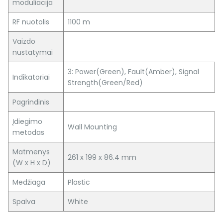
moduliacija
RF nuotolis
1100 m
Vaizdo
nustatymai
3: Power(Green), Fault(Amber), Signal
Indikatoriai
Strength(Green/Red)
Pagrindinis
Įdiegimo
Wall Mounting
metodas
Matmenys
261 x 199 x 86.4 mm
(W x H x D)
Medžiaga
Plastic
Spalva
White