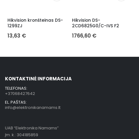
Hikvision kronšteinas DS-
Hikvision DS-
H
1299ZJ
2CD6825G0/C-IVS F2
13,63
€
1766,60
€
KONTAKTINĖ INFORMACIJA
TELEFONAS:
+37068427642
EL. PAŠTAS:
info@elektronikanamams.lt
UAB “Elektronika Namams”
Įm. k.: 304185859