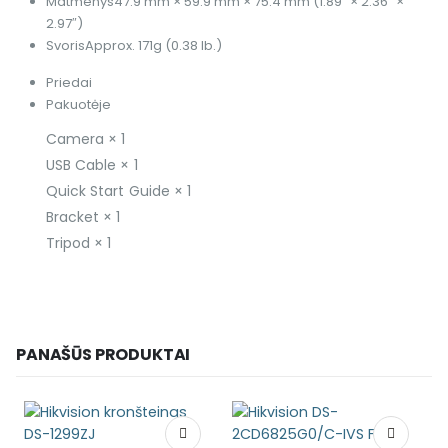
Matmenys
47.9 mm × 59.9 mm × 75.4 mm (1.89″ × 2.36″ ×
2.97″)
Svoris
Approx. 171g (0.38 lb.)
Priedai
Pakuotėje
Camera × 1
USB Cable × 1
Quick Start Guide × 1
Bracket × 1
Tripod × 1
PANAŠŪS PRODUKTAI