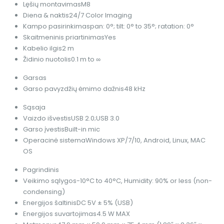
Lęšių montavimas
M8
Diena & naktis
24/7 Color Imaging
Kampo pasirinkimas
pan: 0°; tilt: 0° to 35°; ratation: 0°
Skaitmeninis priartinimas
Yes
Kabelio ilgis
2 m
Židinio nuotolis
0.1 m to ∞
Garsas
Garso pavyzdžių ėmimo dažnis
48 kHz
Sąsaja
Vaizdo išvestis
USB 2.0;USB 3.0
Garso įvestis
Built-in mic
Operacinė sistema
Windows XP/7/10, Android, Linux, MAC
OS
Pagrindinis
Veikimo sąlygos
-10°C to 40°C, Humidity: 90% or less (non-
condensing)
Energijos šaltinis
DC 5V ± 5% (USB)
Energijos suvartojimas
4.5 W MAX