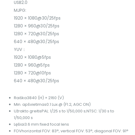
USB2.0
MJPG:
1920 × 1080@30/25fps
1280 × 960@30/25fps
1280 × 720@30/25fps
640 × 480@30/25fps
YUV：
1920 × 1080@5fps
1280 × 960@5fps
1280 × 720@10fps
640 × 480@30/25fps
Raiška
3840 (H) × 2160 (V)
Min. apšvietimas
0.1 Lux @ (F1.2, AGC ON)
Užrakto greitis
PAL: 1/25 s to 1/50,000 s;NTSC: 1/30 s to
1/50,000 s
Lęšiai
3.6 mm fixed focal lens
FOV
horizontal FOV: 83°, vertical FOV: 53°, diagonal FOV: 91°