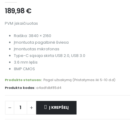
189,98
€
PVM įskaičiuotas
Raiška: 3840 × 2160
Įmontuota pagalbinė šviesa
Įmontuotas mikrofonas
Type-C sąsaja skirta USB 2.0, USB 3.0
3.6 mm lęšis
8MP CMOS
Produkto statusas:
Pagal užsakymą (Pristatymas iki 5-10 d.d)
Produkto kodas:
a4adfdbf85d4
Į KREPŠELĮ