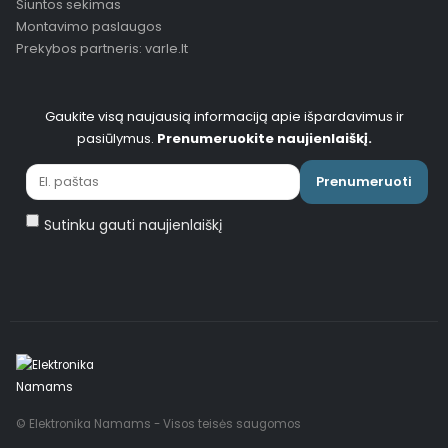
Siuntos sekimas
Montavimo paslaugos
Prekybos partneris: varle.lt
Gaukite visą naujausią informaciją apie išpardavimus ir
pasiūlymus.
Prenumeruokite naujienlaiškį.
Prenumeruoti
Sutinku gauti naujienlaiškį
© Elektronika Namams - Visos teisės saugomos