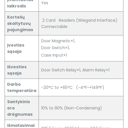
Yes
laikrodis
Kortelių
2 Card Readers (Wiegand Interface)
skaitytuvų
Connectable
pajungimas
Door Magnetic×1,
Įvesties
Door Switch×1,
sąsaja
Case Input×1
Išvesties
Door Switch Relay×1, Alarm Relay×1
sąsaja
Darbo
-20°C to +65°C (-4°F~+149°F)
temperatūra
Santykinis
oro
10% to 90% (Non-Condensing)
drėgnumas
Išmatavimai