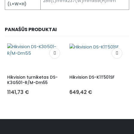
285(L)mmx237(W)mmx69(H)mm
(L×W×H)
PANAŠŪS PRODUKTAI
Hikvision turniketas DS-
Hikvision DS-K1T501SF
V
K3G501-R/M-Dm55
t
a
1141,73
€
649,42
€
H