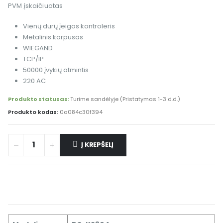
PVM įskaičiuotas
Vienų durų įeigos kontroleris
Metalinis korpusas
WIEGAND
TCP/IP
50000 įvykių atmintis
220 AC
Produkto statusas:
Turime sandėlyje (Pristatymas 1-3 d.d.)
Produkto kodas:
0a084c30f394
Į KREPŠELĮ