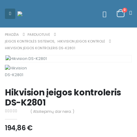
0
PRADŽIA
PARDUOTUVĖ
ĮEIGOS KONTROLĖS SISTEMOS
,
HIKVISION ĮEIGOS KONTROLĖ
HIKVISION ĮEIGOS KONTROLERIS DS-K2801
Hikvision įeigos kontroleris
DS-K2801
( Atsiliepimų dar nėra. )
0
out of 5
194,86
€