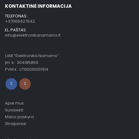
KONTAKTINĖ INFORMACIJA
TELEFONAS:
+37068427642
EL. PAŠTAS:
info@elektronikanamams.lt
UAB “Elektronika Namams”
Įm. k.: 304185859
PVM k.: LT100010001914
Apie mus
Susisiekti
Mano paskyra
Straipsniai