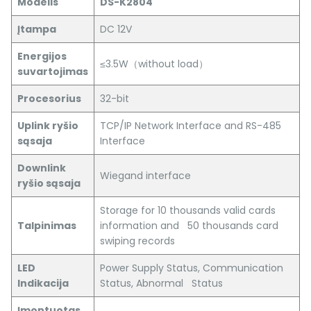
Modelis
DS-K2804
Įtampa
DC 12V
Energijos
≤3.5W（without load）
suvartojimas
Procesorius
32-bit
Uplink ryšio
TCP/IP Network Interface and RS-485
sąsaja
Interface
Downlink
Wiegand interface
ryšio sąsaja
Storage for 10 thousands valid cards
Talpinimas
information and 50 thousands card
swiping records
LED
Power Supply Status, Communication
Indikacija
Status, Abnormal Status
Įmontuotas