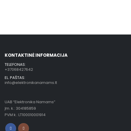
KONTAKTINĖ INFORMACIJA
TELEFONAS:
+37068427642
EL. PAŠTAS:
info@elektronikanamams.lt
UAB “Elektronika Namams”
Įm. k.: 304185859
PVM k.: LT100010001914