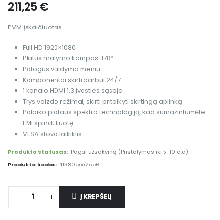
211,25
€
PVM įskaičiuotas
Full HD 1920×1080
Platus matymo kampas: 178°
Patogus valdymo meniu
Komponentai skirti darbui 24/7
1 kanalo HDMI 1.3 įvesties sąsaja
Trys vaizdo režimai, skirti pritaikyti skirtingą aplinką
Palaiko plataus spektro technologiją, kad sumažintumėte
EMI spinduliuotę
VESA stovo laikiklis
Produkto statusas:
Pagal užsakymą (Pristatymas iki 5-10 d.d)
Produkto kodas:
41380ecc2ee6
Į KREPŠELĮ
Alternative: