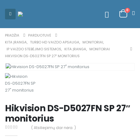
0
PRADŽIA
PARDUOTUVĖ
KITA ĮRANGA
,
TURBO HD VAIZDO APSAUGA
,
MONITORIAI
,
IP VAIZDO STEBĖJIMO SISTEMOS
,
KITA ĮRANGA
,
MONITORIAI
HIKVISION DS-D5027FN SP 27″ MONITORIUS
Hikvision DS-D5027FN SP 27″
monitorius
( Atsiliepimų dar nėra. )
0
out of 5