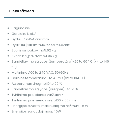
APRAŠYMAS
Pagrindinis
Garsiakalbis
NA
Dydis
614×454×226mm
Dydis su įpakavimu
675×547×136mm
Svoris su įpakavimo
5.62 kg
Svoris be įpakavimo
4.06 kg
Sandėliavimo sąlygos (temperatūra)
-20 to 60 º C (-4 to 140
º F)
Maitinimas
100 to 240 VAC, 50/60Hz
Darbinė temperatūra
0 to 40 º C (32 to 104 º F)
Atsparumas drėgmei
10 to 90 %
Sandėliavimo sąlygos (drėgmė)
5 to 95%
Tvirtinimo prie sienos varžtas
M4
Tvirtinimo prie sienos anga
100 ×100 mm
Energijos suvartojimas budėjimo režimu
≤ 0.5 W
Energijos sunaudojimas
≤ 40W