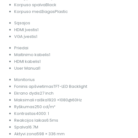
Korpuso spalva
Black
Korpuso medžiagas
Plastic
Sąsajos
HDMI įvestis
1
VGA įvestis
1
Priedai
Maitinimo kabelis
1
HDMI kabelis
1
User Manual
1
Monitorius
Foninis apšvietimas
TFT-LED Backlight
Ekrano dydis
27 inch
Maksimali raiška
1920 ×1080@60Hz
Ryškumas
250 cd/m²
Kontrastas
4000: 1
Reakcijos laikas
6.5ms
Spalva
16.7M
Aktyvi zona
598 × 336 mm