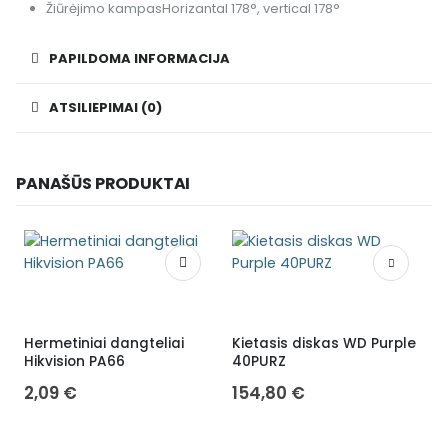
Žiūrėjimo kampas
Horizantal 178°, vertical 178°
PAPILDOMA INFORMACIJA
ATSILIEPIMAI (0)
PANAŠŪS PRODUKTAI
Hermetiniai dangteliai
Kietasis diskas WD Purple
Hikvision PA66
40PURZ
2,09
€
154,80
€
H