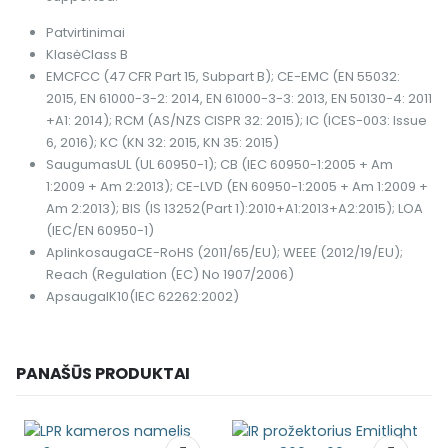
Patvirtinimai
Klasė
Class B
EMC
FCC (47 CFR Part 15, Subpart B); CE-EMC (EN 55032:
2015, EN 61000-3-2: 2014, EN 61000-3-3: 2013, EN 50130-4: 2011
+A1: 2014); RCM (AS/NZS CISPR 32: 2015); IC (ICES-003: Issue
6, 2016); KC (KN 32: 2015, KN 35: 2015)
Saugumas
UL (UL 60950-1); CB (IEC 60950-1:2005 + Am
1:2009 + Am 2:2013); CE-LVD (EN 60950-1:2005 + Am 1:2009 +
Am 2:2013); BIS (IS 13252(Part 1):2010+A1:2013+A2:2015); LOA
(IEC/EN 60950-1)
Aplinkosauga
CE-RoHS (2011/65/EU); WEEE (2012/19/EU);
Reach (Regulation (EC) No 1907/2006)
Apsauga
IK10(IEC 62262:2002)
PANAŠŪS PRODUKTAI