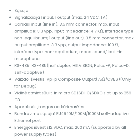
Sąsaja
Signalizacija
1 input, 1 output (max. 24 VDC, 1 A)
Garsas
1 input (line in), 3.5 mm connector, max. input
amplitude: 3.3 vpp, input impedance: 4.7 KΩ, interface type:
non-equilibrium; 1 output (line out), 3.5 mm connector, max.
output amplitude: 3.3 vpp, output impedance: 100 Ω,
interface type: non-equilibrium, mono sound,1 built-in
microphone
RS-485
1 RS-485(half duplex, HIKVISION, Pelco-P, Pelco-D,
self-adaptive)
Vaizdo išvestis
1 Vp-p Composite Output(75Ω/CVBS)(Only
for Debug)
Vidinė atmintis
Built-in micro SD/SDHC/SDXC slot, up to 256
GB
Aparatinės įrangos aatkūrimas
Yes
Bendravimo sąsaja
1 RJ45 10M/100M/1000M self-adaptive
Ethernet port
Energijos išvestis
12 VDC, max. 200 mA (supported by all
power supply types)