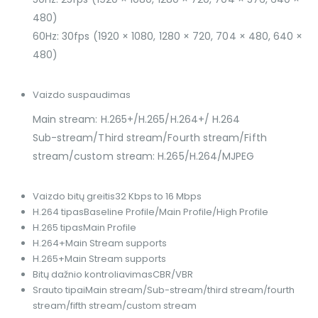
480)
60Hz: 30fps (1920 × 1080, 1280 × 720, 704 × 480, 640 ×
480)
Vaizdo suspaudimas
Main stream: H.265+/H.265/H.264+/ H.264
Sub-stream/Third stream/Fourth stream/Fifth
stream/custom stream: H.265/H.264/MJPEG
Vaizdo bitų greitis
32 Kbps to 16 Mbps
H.264 tipas
Baseline Profile/Main Profile/High Profile
H.265 tipas
Main Profile
H.264+
Main Stream supports
H.265+
Main Stream supports
Bitų dažnio kontroliavimas
CBR/VBR
Srauto tipai
Main stream/Sub-stream/third stream/fourth
stream/fifth stream/custom stream