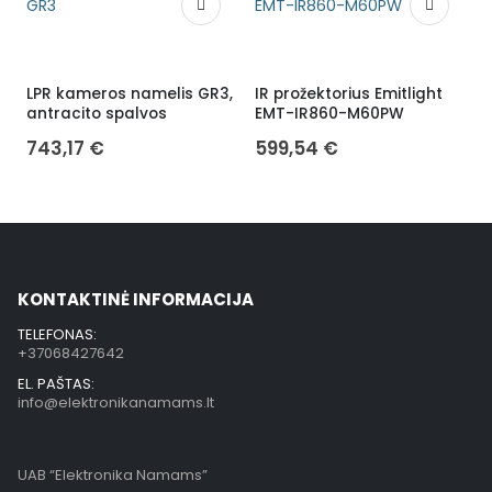
LPR kameros namelis GR3,
IR prožektorius Emitlight
H
antracito spalvos
EMT-IR860-M60PW
1
743,17
€
599,54
€
KONTAKTINĖ INFORMACIJA
TELEFONAS:
+37068427642
EL. PAŠTAS:
info@elektronikanamams.lt
UAB “Elektronika Namams”