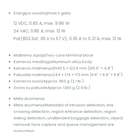
Energijos suvartojimas ir galia
12 VDC, 0.83 A, max. 9.96 W
24 VAC, 0.85 A, max. 12 W
PoE(802.3af, 36 V to 57 V), 0.35 A to 0.21 A, max. 12 W
Maitinimo sąsaja
Two-core terminal block
Kameros medžiaga
Aluminum alloy body
kameros matmenys
Ø140.5 × 122.6 mm (Ø5.5″ × 4.8″)
Pakuotės matmenys
244 × 174 × 173 mm (9.6″ × 6.9″ × 6.8″)
Kameros svoris
Approx. 950 g (2.1 lb.)
Svoris su pakuote
Approx. 1300 g (2.9 lb.)
Meta duomenys
Meta duomenys
Metadata of intrusion detection, line
crossing detection, region entrance detection, region
exiting detection, unattended baggage detection, object
removal, face capture and queue management are
supported.