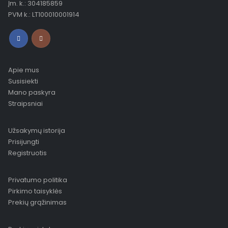
Įm. k.: 304185859
PVM k.: LT100010001914
Apie mus
Susisiekti
Mano paskyra
Straipsniai
Užsakymų istorija
Prisijungti
Registruotis
Privatumo politika
Pirkimo taisyklės
Prekių grąžinimas