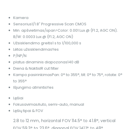
Kamera
Sensorius
1/1.8″ Progressive Scan CMOS
Min. apšvietimas/span>
Color: 0.001 Lux @ (F1.2, AGC ON);
B/W: 0.0003 Lux @ (F1.2, AGC ON)
Užsisklendimo greitis
1 s to 1/100,000 s
Lėtas užsisklendimas
Yes
P/N
P/N
platus dinaminis diapozonas
140 dB
Diena & Naktis
IR cut filter
Kampo pasirinkimas
Pan: 0° to 355°, tilt: 0° to 75°, rotate: 0°
to 355°
Išjungimo atmintis
Yes
Lęšiai
Fokusavimas
Auto, semi-auto, manual
Lęšių tipai & FOV
2.8 to 12 mm, horizontal FOV 114.5° to 41.8°, vertical
FOV 59.3° to 23.6°, diagonal FOV 141.1° to 48°