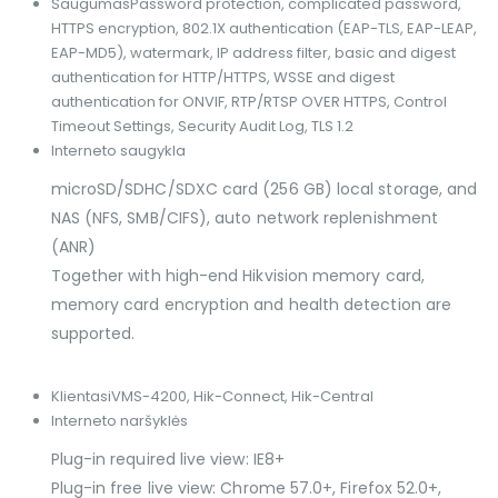
Saugumas
Password protection, complicated password,
HTTPS encryption, 802.1X authentication (EAP-TLS, EAP-LEAP,
EAP-MD5), watermark, IP address filter, basic and digest
authentication for HTTP/HTTPS, WSSE and digest
authentication for ONVIF, RTP/RTSP OVER HTTPS, Control
Timeout Settings, Security Audit Log, TLS 1.2
Interneto saugykla
microSD/SDHC/SDXC card (256 GB) local storage, and
NAS (NFS, SMB/CIFS), auto network replenishment
(ANR)
Together with high-end Hikvision memory card,
memory card encryption and health detection are
supported.
Klientas
iVMS-4200, Hik-Connect, Hik-Central
Interneto naršyklės
Plug-in required live view: IE8+
Plug-in free live view: Chrome 57.0+, Firefox 52.0+,