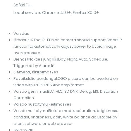
Safari 11+
Local service: Chrome 41.0+, Firefox 30.0+
Vaizdas
Išmanus IR
The IR LEDs on camera should support Smart IR
function to automatically adjust power to avoid image
overexposure.
Dienos/Nakties jungiklis
Day, Night, Auto, Schedule,
Triggered by Alarm In
Elementų iškirpimas
Yes
Paveikslėlio perdanga
LOGO picture can be overlaid on
video with 128 × 128 24bit bmp format
Vaizdo gerinimas
BLC, HLC, 3D DNR, Defog, EIS, Distortion
Correction
Vaizdo nustatymų keitimas
Yes
Vaizdo nustatymai
Rotate mode, saturation, brightness,
contrast, sharpness, gain, white balance adjustable by
client software or web browser
SNR
≥52 dB