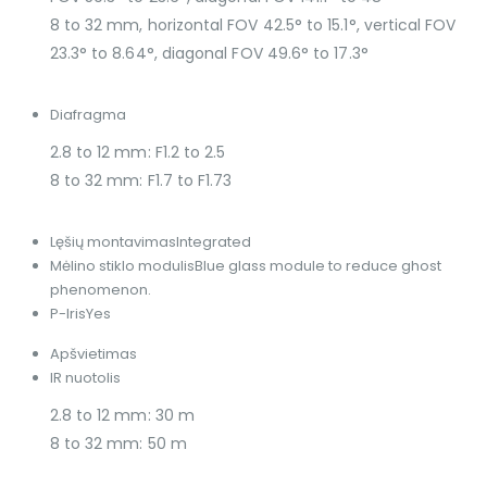
8 to 32 mm, horizontal FOV 42.5° to 15.1°, vertical FOV
23.3° to 8.64°, diagonal FOV 49.6° to 17.3°
Diafragma
2.8 to 12 mm: F1.2 to 2.5
8 to 32 mm: F1.7 to F1.73
Lęšių montavimas
Integrated
Mėlino stiklo modulis
Blue glass module to reduce ghost
phenomenon.
P-Iris
Yes
Apšvietimas
IR nuotolis
2.8 to 12 mm: 30 m
8 to 32 mm: 50 m