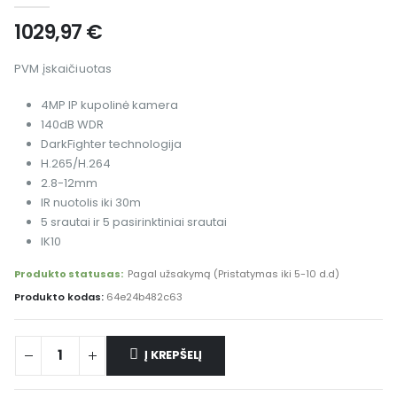
1029,97
€
PVM įskaičiuotas
4MP IP kupolinė kamera
140dB WDR
DarkFighter technologija
H.265/H.264
2.8-12mm
IR nuotolis iki 30m
5 srautai ir 5 pasirinktiniai srautai
IK10
Produkto statusas:
Pagal užsakymą (Pristatymas iki 5-10 d.d)
Produkto kodas:
64e24b482c63
Į KREPŠELĮ
Alternative: