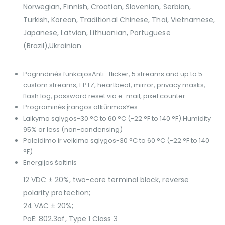
Norwegian, Finnish, Croatian, Slovenian, Serbian,
Turkish, Korean, Traditional Chinese, Thai, Vietnamese,
Japanese, Latvian, Lithuanian, Portuguese
(Brazil),Ukrainian
Pagrindinės funkcijos
Anti- flicker, 5 streams and up to 5
custom streams, EPTZ, heartbeat, mirror, privacy masks,
flash log, password reset via e-mail, pixel counter
Programinės įrangos atkūrimas
Yes
Laikymo sąlygos
-30 °C to 60 °C (-22 °F to 140 °F).Humidity
95% or less (non-condensing)
Paleidimo ir veikimo sąlygos
-30 °C to 60 °C (-22 °F to 140
°F)
Energijos šaltinis
12 VDC ± 20%, two-core terminal block, reverse
polarity protection;
24 VAC ± 20%;
PoE: 802.3af, Type 1 Class 3