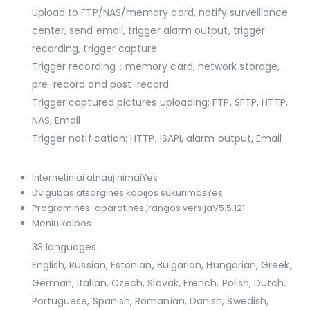
Upload to FTP/NAS/memory card, notify surveillance
center, send email, trigger alarm output, trigger
recording, trigger capture
Trigger recording：memory card, network storage,
pre-record and post-record
Trigger captured pictures uploading: FTP, SFTP, HTTP,
NAS, Email
Trigger notification: HTTP, ISAPI, alarm output, Email
Internetiniai atnaujinimai
Yes
Dvigubas atsarginės kopijos sūkurimas
Yes
Programinės-aparatinės įrangos versija
V5.5.121
Meniu kalbos
33 languages
English, Russian, Estonian, Bulgarian, Hungarian, Greek,
German, Italian, Czech, Slovak, French, Polish, Dutch,
Portuguese, Spanish, Romanian, Danish, Swedish,