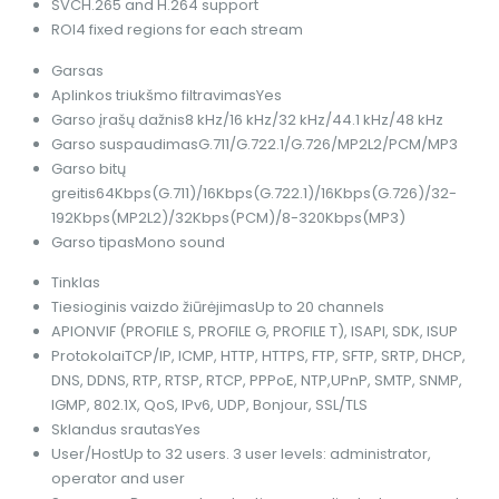
SVC
H.265 and H.264 support
ROI
4 fixed regions for each stream
Garsas
Aplinkos triukšmo filtravimas
Yes
Garso įrašų dažnis
8 kHz/16 kHz/32 kHz/44.1 kHz/48 kHz
Garso suspaudimas
G.711/G.722.1/G.726/MP2L2/PCM/MP3
Garso bitų
greitis
64Kbps(G.711)/16Kbps(G.722.1)/16Kbps(G.726)/32-
192Kbps(MP2L2)/32Kbps(PCM)/8-320Kbps(MP3)
Garso tipas
Mono sound
Tinklas
Tiesioginis vaizdo žiūrėjimas
Up to 20 channels
API
ONVIF (PROFILE S, PROFILE G, PROFILE T), ISAPI, SDK, ISUP
Protokolai
TCP/IP, ICMP, HTTP, HTTPS, FTP, SFTP, SRTP, DHCP,
DNS, DDNS, RTP, RTSP, RTCP, PPPoE, NTP,UPnP, SMTP, SNMP,
IGMP, 802.1X, QoS, IPv6, UDP, Bonjour, SSL/TLS
Sklandus srautas
Yes
User/Host
Up to 32 users. 3 user levels: administrator,
operator and user