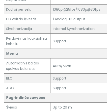
Kadrai per sek.
1080p@25fps/1080p@30fps
HD vaizdo išvestis
1 Analog HD output
Sinchronizacija
Internal Synchronization
Perdavimas koaksialiniu
Support
kabeliu
Meniu
Automatinis baltos
Auto/MWB
spalvos balansas
BLC
Support
AGC
Support
Pagrindinės savybės
Šviesa
Up to 20 m