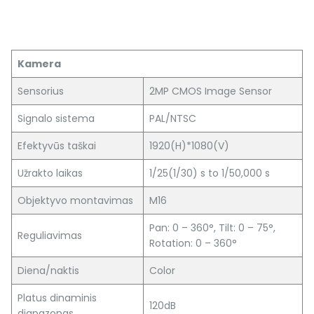
Kamera
Sensorius
2MP CMOS Image Sensor
Signalo sistema
PAL/NTSC
Efektyvūs taškai
1920(H)*1080(V)
Užrakto laikas
1/25(1/30) s to 1/50,000 s
Objektyvo montavimas
M16
Pan: 0 – 360°, Tilt: 0 – 75°,
Reguliavimas
Rotation: 0 – 360°
Diena/naktis
Color
Platus dinaminis
120dB
diapazonas