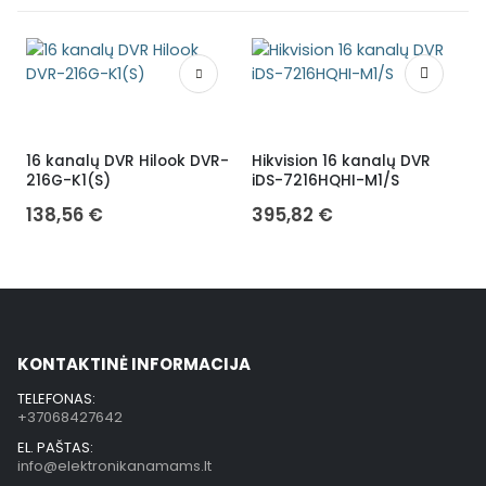
16 kanalų DVR Hilook DVR-
Hikvision 16 kanalų DVR
H
216G-K1(S)
iDS-7216HQHI-M1/S
F
138,56
€
395,82
€
KONTAKTINĖ INFORMACIJA
TELEFONAS:
+37068427642
EL. PAŠTAS:
info@elektronikanamams.lt