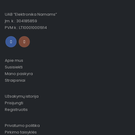
UAB “Elektronika Namams”
Įm. k.: 304185859
PVM k.: LT100010001914
Apie mus
Susisiekti
Mano paskyra
Straipsniai
Užsakymų istorija
Prisijungti
Registruotis
Privatumo politika
Pirkimo taisyklės