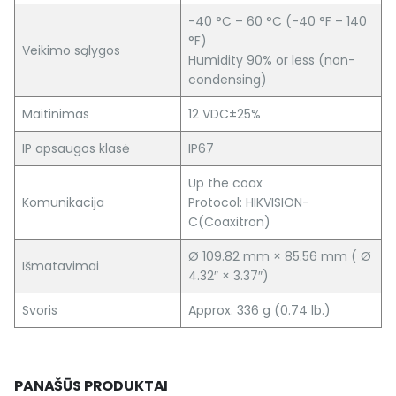
-40 °C – 60 °C (-40 °F – 140
°F)
Veikimo sąlygos
Humidity 90% or less (non-
condensing)
Maitinimas
12 VDC±25%
IP apsaugos klasė
IP67
Up the coax
Komunikacija
Protocol: HIKVISION-
C(Coaxitron)
Ø 109.82 mm × 85.56 mm ( Ø
Išmatavimai
4.32″ × 3.37″)
Svoris
Approx. 336 g (0.74 lb.)
PANAŠŪS PRODUKTAI