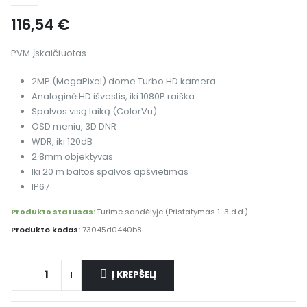
116,54
€
PVM įskaičiuotas
2MP (MegaPixel) dome Turbo HD kamera
Analoginė HD išvestis, iki 1080P raiška
Spalvos visą laiką (ColorVu)
OSD meniu, 3D DNR
WDR, iki 120dB
2.8mm objektyvas
Iki 20 m baltos spalvos apšvietimas
IP67
Produkto statusas:
Turime sandėlyje (Pristatymas 1-3 d.d.)
Produkto kodas:
73045d0440b8
Į KREPŠELĮ
Alternative: