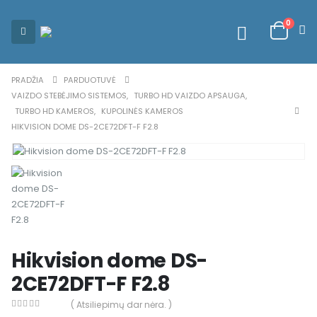
0
PRADŽIA
PARDUOTUVĖ
VAIZDO STEBĖJIMO SISTEMOS
,
TURBO HD VAIZDO APSAUGA
,
TURBO HD KAMEROS
,
KUPOLINĖS KAMEROS
HIKVISION DOME DS-2CE72DFT-F F2.8
Hikvision dome DS-
2CE72DFT-F F2.8
( Atsiliepimų dar nėra. )
0
out of 5