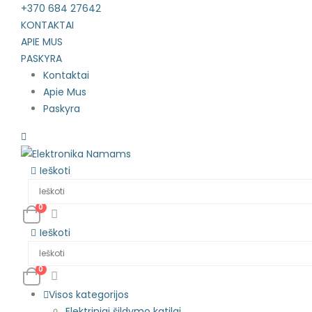
+370 684 27642
KONTAKTAI
APIE MUS
PASKYRA
Kontaktai
Apie Mus
Paskyra
Ieškoti
0
Ieškoti
0
Visos kategorijos
Elektriniai šildymo katilai