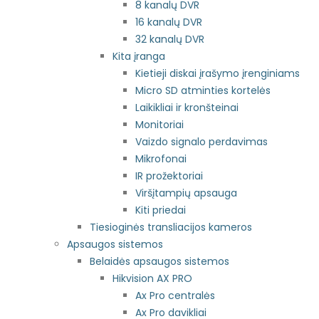
8 kanalų DVR
16 kanalų DVR
32 kanalų DVR
Kita įranga
Kietieji diskai įrašymo įrenginiams
Micro SD atminties kortelės
Laikikliai ir kronšteinai
Monitoriai
Vaizdo signalo perdavimas
Mikrofonai
IR prožektoriai
Viršįtampių apsauga
Kiti priedai
Tiesioginės transliacijos kameros
Apsaugos sistemos
Belaidės apsaugos sistemos
Hikvision AX PRO
Ax Pro centralės
Ax Pro davikliai