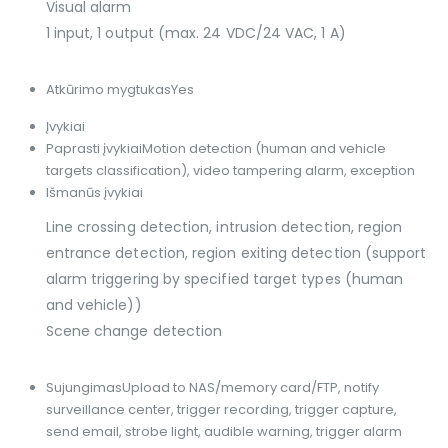
Visual alarm
1 input, 1 output (max. 24 VDC/24 VAC, 1 A)
Atkūrimo mygtukas
Yes
Įvykiai
Paprasti įvykiai
Motion detection (human and vehicle
targets classification), video tampering alarm, exception
Išmanūs įvykiai
Line crossing detection, intrusion detection, region
entrance detection, region exiting detection (support
alarm triggering by specified target types (human
and vehicle))
Scene change detection
Sujungimas
Upload to NAS/memory card/FTP, notify
surveillance center, trigger recording, trigger capture,
send email, strobe light, audible warning, trigger alarm