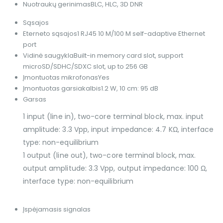
Nuotraukų gerinimas
BLC, HLC, 3D DNR
Sąsajos
Eterneto sąsajos
1 RJ45 10 M/100 M self-adaptive Ethernet
port
Vidinė saugykla
Built-in memory card slot, support
microSD/SDHC/SDXC slot, up to 256 GB
Įmontuotas mikrofonas
Yes
Įmontuotas garsiakalbis
1.2 W, 10 cm: 95 dB
Garsas
1 input (line in), two-core terminal block, max. input
amplitude: 3.3 Vpp, input impedance: 4.7 KΩ, interface
type: non-equilibrium
1 output (line out), two-core terminal block, max.
output amplitude: 3.3 Vpp, output impedance: 100 Ω,
interface type: non-equilibrium
Įspėjamasis signalas