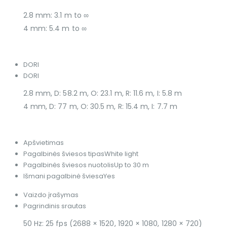
2.8 mm: 3.1 m to ∞
4 mm: 5.4 m to ∞
DORI
DORI
2.8 mm, D: 58.2 m, O: 23.1 m, R: 11.6 m, I: 5.8 m
4 mm, D: 77 m, O: 30.5 m, R: 15.4 m, I: 7.7 m
Apšvietimas
Pagalbinės šviesos tipas
White light
Pagalbinės šviesos nuotolis
Up to 30 m
Išmani pagalbinė šviesa
Yes
Vaizdo įrašymas
Pagrindinis srautas
50 Hz: 25 fps (2688 × 1520, 1920 × 1080, 1280 × 720)