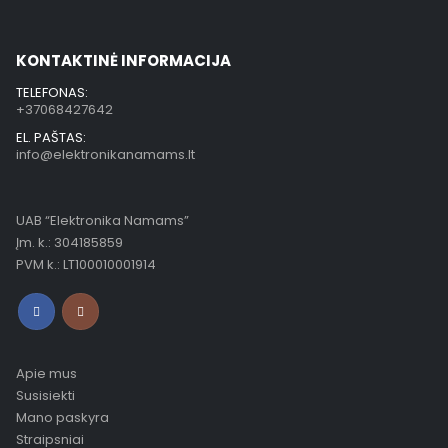
KONTAKTINĖ INFORMACIJA
TELEFONAS:
+37068427642
EL. PAŠTAS:
info@elektronikanamams.lt
UAB “Elektronika Namams”
Įm. k.: 304185859
PVM k.: LT100010001914
Apie mus
Susisiekti
Mano paskyra
Straipsniai