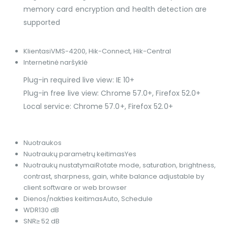
memory card encryption and health detection are
supported
Klientas
iVMS-4200, Hik-Connect, Hik-Central
Internetinė naršyklė
Plug-in required live view: IE 10+
Plug-in free live view: Chrome 57.0+, Firefox 52.0+
Local service: Chrome 57.0+, Firefox 52.0+
Nuotraukos
Nuotraukų parametrų keitimas
Yes
Nuotraukų nustatymai
Rotate mode, saturation, brightness,
contrast, sharpness, gain, white balance adjustable by
client software or web browser
Dienos/nakties keitimas
Auto, Schedule
WDR
130 dB
SNR
≥ 52 dB