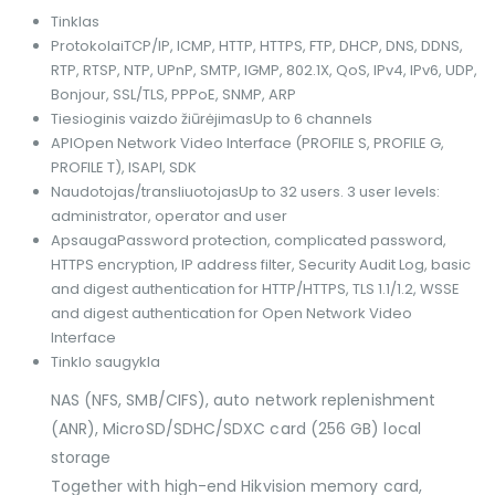
Tinklas
Protokolai
TCP/IP, ICMP, HTTP, HTTPS, FTP, DHCP, DNS, DDNS,
RTP, RTSP, NTP, UPnP, SMTP, IGMP, 802.1X, QoS, IPv4, IPv6, UDP,
Bonjour, SSL/TLS, PPPoE, SNMP, ARP
Tiesioginis vaizdo žiūrėjimas
Up to 6 channels
API
Open Network Video Interface (PROFILE S, PROFILE G,
PROFILE T), ISAPI, SDK
Naudotojas/transliuotojas
Up to 32 users. 3 user levels:
administrator, operator and user
Apsauga
Password protection, complicated password,
HTTPS encryption, IP address filter, Security Audit Log, basic
and digest authentication for HTTP/HTTPS, TLS 1.1/1.2, WSSE
and digest authentication for Open Network Video
Interface
Tinklo saugykla
NAS (NFS, SMB/CIFS), auto network replenishment
(ANR), MicroSD/SDHC/SDXC card (256 GB) local
storage
Together with high-end Hikvision memory card,