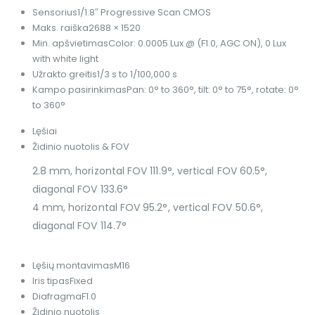
Sensorius
1/1.8″ Progressive Scan CMOS
Maks. raiška
2688 × 1520
Min. apšvietimas
Color: 0.0005 Lux @ (F1.0, AGC ON), 0 Lux
with white light
Užrakto greitis
1/3 s to 1/100,000 s
Kampo pasirinkimas
Pan: 0° to 360°, tilt: 0° to 75°, rotate: 0°
to 360°
Lęšiai
Židinio nuotolis & FOV
2.8 mm, horizontal FOV 111.9°, vertical FOV 60.5°,
diagonal FOV 133.6°
4 mm, horizontal FOV 95.2°, vertical FOV 50.6°,
diagonal FOV 114.7°
Lęšių montavimas
M16
Iris tipas
Fixed
Diafragma
F1.0
Židinio nuotolis