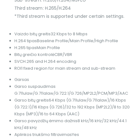
Third stream: H.265/H.264
*Third stream is supported under certain settings.
Vaizdo bitų greitis
32 Kbps to 8 Mbps
H.264 tipas
Baseline Profile/Main Profile/High Profile
H.265 tipas
Main Profile
Bitų greičio kontrolė
CBR/VBR
SVC
H.265 and H.264 encoding
ROI
1 fixed region for main stream and sub-stream
Garsas
Garso suspaudimas
G.711ulaw/G.711alaw/G.722.1/G.726/MP2L2/PCM/MP3/AAC
Garso bitų greitis
64 Kbps (G.711ulaw/G.711alaw)/16 Kbps
(G.722.1)/16 Kbps (G.726)/32 to 192 Kbps (MP2L2)/8 to 320
Kbps (MP3)/16 to 64 Kbps (AAC)
Garso pavyzdžių ėmimo dažnis
8 kHz/16 kHz/32 kHz/44.1
kHz/48 kHz
Aplinkos triukšmo filtravimas
Yes