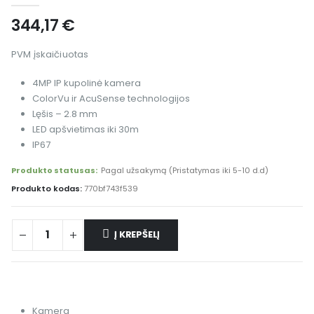
344,17
€
PVM įskaičiuotas
4MP IP kupolinė kamera
ColorVu ir AcuSense technologijos
Lęšis – 2.8 mm
LED apšvietimas iki 30m
IP67
Produkto statusas:
Pagal užsakymą (Pristatymas iki 5-10 d.d)
Produkto kodas:
770bf743f539
Į KREPŠELĮ
Kamera