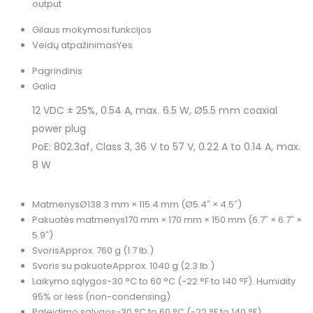
output
Gilaus mokymosi funkcijos
Veidų atpažinimas
Yes
Pagrindinis
Galia
12 VDC ± 25%, 0.54 A, max. 6.5 W, Ø5.5 mm coaxial
power plug
PoE: 802.3af, Class 3, 36 V to 57 V, 0.22 A to 0.14 A, max.
8 W
Matmenys
Ø138.3 mm × 115.4 mm (Ø5.4″ × 4.5″)
Pakuotės matmenys
170 mm × 170 mm × 150 mm (6.7″ × 6.7″ ×
5.9″)
Svoris
Approx. 760 g (1.7 lb.)
Svoris su pakuote
Approx. 1040 g (2.3 lb.)
Laikymo sąlygos
-30 °C to 60 °C (-22 °F to 140 °F). Humidity
95% or less (non-condensing)
Paleidimo sąlygos
-30 °C to 60 °C (-22 °F to 140 °F).