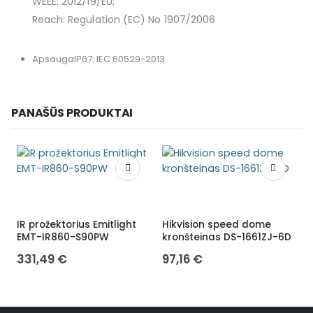
WEEE: 2012/19/EU;
Reach: Regulation (EC) No 1907/2006
Apsauga
IP67: IEC 60529-2013
PANAŠŪS PRODUKTAI
IR prožektorius Emitlight
Hikvision speed dome
H
EMT-IR860-S90PW
kronšteinas DS-1661ZJ-6D
331,49
€
97,16
€