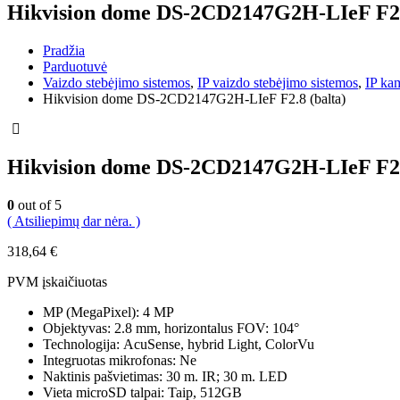
Hikvision dome DS-2CD2147G2H-LIeF F2.8
Pradžia
Parduotuvė
Vaizdo stebėjimo sistemos
,
IP vaizdo stebėjimo sistemos
,
IP ka
Hikvision dome DS-2CD2147G2H-LIeF F2.8 (balta)
Hikvision dome DS-2CD2147G2H-LIeF F2.8
0
out of 5
( Atsiliepimų dar nėra. )
318,64
€
PVM įskaičiuotas
MP (MegaPixel): 4 MP
Objektyvas: 2.8 mm, horizontalus FOV: 104°
Technologija: AcuSense, hybrid Light, ColorVu
Integruotas mikrofonas: Ne
Naktinis pašvietimas: 30 m. IR; 30 m. LED
Vieta microSD talpai: Taip, 512GB