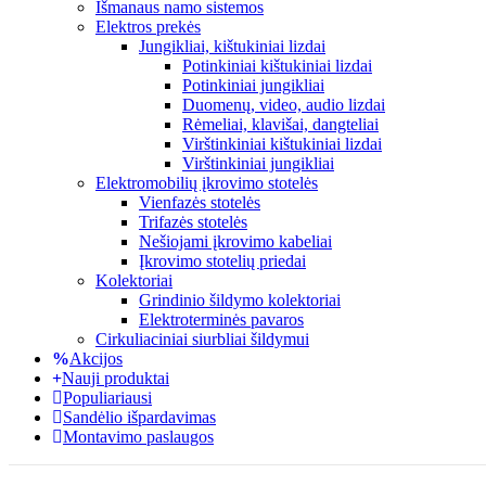
Išmanaus namo sistemos
Elektros prekės
Jungikliai, kištukiniai lizdai
Potinkiniai kištukiniai lizdai
Potinkiniai jungikliai
Duomenų, video, audio lizdai
Rėmeliai, klavišai, dangteliai
Virštinkiniai kištukiniai lizdai
Virštinkiniai jungikliai
Elektromobilių įkrovimo stotelės
Vienfazės stotelės
Trifazės stotelės
Nešiojami įkrovimo kabeliai
Įkrovimo stotelių priedai
Kolektoriai
Grindinio šildymo kolektoriai
Elektroterminės pavaros
Cirkuliaciniai siurbliai šildymui
Akcijos
Nauji produktai
Populiariausi
Sandėlio išpardavimas
Montavimo paslaugos