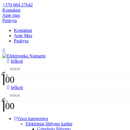
+370 684 27642
Kontaktai
Apie mus
Paskyra
Kontaktai
Apie Mus
Paskyra
Ieškoti
0
0
Ieškoti
0
0
Visos kategorijos
Elektriniai šildymo katilai
Grindinio šildymo