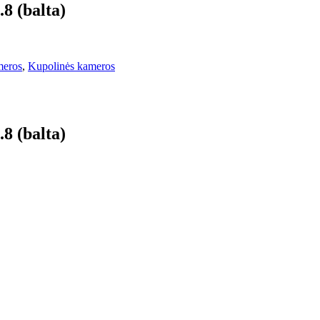
 (balta)
meros
,
Kupolinės kameros
 (balta)