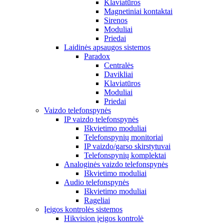
Klaviatūros
Magnetiniai kontaktai
Sirenos
Moduliai
Priedai
Laidinės apsaugos sistemos
Paradox
Centralės
Davikliai
Klaviatūros
Moduliai
Priedai
Vaizdo telefonspynės
IP vaizdo telefonspynės
Iškvietimo moduliai
Telefonspynių monitoriai
IP vaizdo/garso skirstytuvai
Telefonspynių komplektai
Analoginės vaizdo telefonspynės
Iškvietimo moduliai
Audio telefonspynės
Iškvietimo moduliai
Rageliai
Įeigos kontrolės sistemos
Hikvision įeigos kontrolė