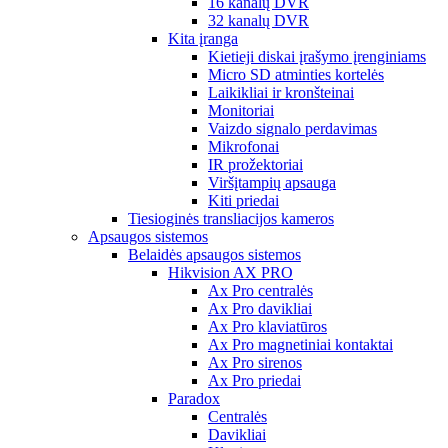
16 kanalų DVR
32 kanalų DVR
Kita įranga
Kietieji diskai įrašymo įrenginiams
Micro SD atminties kortelės
Laikikliai ir kronšteinai
Monitoriai
Vaizdo signalo perdavimas
Mikrofonai
IR prožektoriai
Viršįtampių apsauga
Kiti priedai
Tiesioginės transliacijos kameros
Apsaugos sistemos
Belaidės apsaugos sistemos
Hikvision AX PRO
Ax Pro centralės
Ax Pro davikliai
Ax Pro klaviatūros
Ax Pro magnetiniai kontaktai
Ax Pro sirenos
Ax Pro priedai
Paradox
Centralės
Davikliai