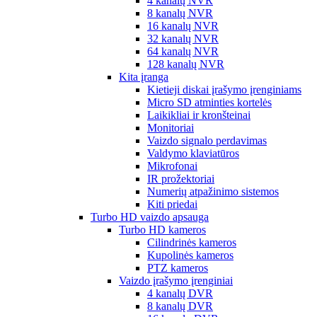
4 kanalų NVR
8 kanalų NVR
16 kanalų NVR
32 kanalų NVR
64 kanalų NVR
128 kanalų NVR
Kita įranga
Kietieji diskai įrašymo įrenginiams
Micro SD atminties kortelės
Laikikliai ir kronšteinai
Monitoriai
Vaizdo signalo perdavimas
Valdymo klaviatūros
Mikrofonai
IR prožektoriai
Numerių atpažinimo sistemos
Kiti priedai
Turbo HD vaizdo apsauga
Turbo HD kameros
Cilindrinės kameros
Kupolinės kameros
PTZ kameros
Vaizdo įrašymo įrenginiai
4 kanalų DVR
8 kanalų DVR