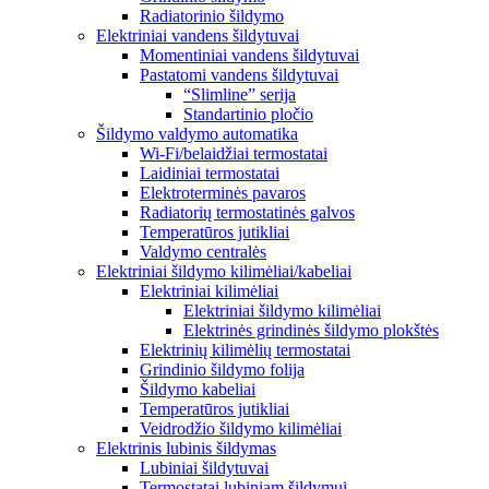
Radiatorinio šildymo
Elektriniai vandens šildytuvai
Momentiniai vandens šildytuvai
Pastatomi vandens šildytuvai
“Slimline” serija
Standartinio pločio
Šildymo valdymo automatika
Wi-Fi/belaidžiai termostatai
Laidiniai termostatai
Elektroterminės pavaros
Radiatorių termostatinės galvos
Temperatūros jutikliai
Valdymo centralės
Elektriniai šildymo kilimėliai/kabeliai
Elektriniai kilimėliai
Elektriniai šildymo kilimėliai
Elektrinės grindinės šildymo plokštės
Elektrinių kilimėlių termostatai
Grindinio šildymo folija
Šildymo kabeliai
Temperatūros jutikliai
Veidrodžio šildymo kilimėliai
Elektrinis lubinis šildymas
Lubiniai šildytuvai
Termostatai lubiniam šildymui