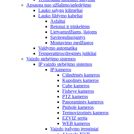
Apsauga nuo užšalimo/apledėjimo
Lauko sąlygų kilimėliai
Lauko šildymo kabeliai
Asfaltui
Betonui ir trinkelėms
Lietvamzdžiams, įlajoms
Savireguliuojantys
Montavimo medžiagos
Valdymo automatika
Temperatūros/dregmės jutikliai
Vaizdo stebėjimo sistemos
IP vaizdo stebėjimo sistemos
IP kameros
Cilindrinės kameros
Kupolinės kameros
Cube kameros
Fisheye kameros
PTZ kameros
Panoraminės kameros
Pinhole kameros
Termovizorinės kameros
EZVIZ serija
WEB kameros
Vaizdo įrašymo įrenginiai